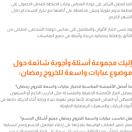
كما يُفضل التركيز على جودة القماش وثبات الخياطة لضمان الحصول على
قطعة تدوم طويلًا وتبقى محافظة على أناقتها مع تكرار الاستخدام خلال
الشهر الكريم.
ولا تنسي اختيار الألوان والتفاصيل التي تعكس ذوقك الشخصي، لتتمكني من
التألق بإطلالة رمضانية مريحة وأنيقة في جميع المناسبات.
إليك مجموعة أسئلة وأجوبة شائعة حول
موضوع عبايات واسعة للخروج رمضان:
ما أفضل الأقمشة المناسبة لاختيار عبايات واسعة للخروج رمضان؟
يفضل اختيار الأقمشة الخفيفة والمنسدلة مثل الكريب الناعم أو الشيفون
المبطّن أو القطن المخلوط، لأنها توفر تهوية جيدة وراحة أثناء الحركة، خاصة في
أجواء الزيارات والسهرات الرمضانية الطويلة.
هل تناسب عبايات واسعة للخروج رمضان جميع أشكال الجسم؟
نعم، تتميز العبايات الواسعة بقدرتها على إخفاء تفاصيل الجسم ومنح انسيابية
متوازنة، كما أن تنوع القصّات يساعد كل سيدة على اختيار التصميم الذي يبرز