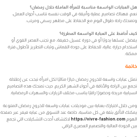
هل العبايات الواسعة مناسبة للمرأة العاملة خلال رمضان؟
نعم، فهناك تصاميم عملية وأنيقة في الوقت نفسه تناسب أجواء العمل،
وتمنحك راحة طوال اليوم مع الحفاظ على مظهر رسمي ومرتب.
كيف أحافظ على العباية الواسعة المطرزة؟
يفضل غسلها يدويًا أو في دورة غسيل خفيفة، مع تجنب العصر القوي أو
استخدام حرارة عالية، للحفاظ على جودة القماش وثبات التطريز لأطول فترة
ممكنة.
خاتمة
تمثل عبايات واسعة للخروج رمضان خيارًا مثاليًا لكل امرأة تبحث عن إطلالة
تجمع بين الراحة والأناقة في أجواء الشهر الكريم، حيث تمنحك هذه التصاميم
انسيابية مريحة وحضورًا راقيًا يناسب مختلف الزيارات والسهرات الرمضانية.
ومن خلال اختيارك بعناية بين موديلات عبايات واسعة للخروج رمضان المتنوعة
يمكنك التألق بثقة في كل مناسبة، خاصة عند التسوق من عبايه فيفر عبر صفحة
الهوم
https://vivre-fashion.com
لاكتشاف أحدث التشكيلات التي تجمع
بين الجودة العالية والتصميم العصري الراقي.