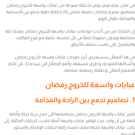
في متجر عبايه فيفر نوفر تشكيلة متنوعة من عبايات واسعة للخروج رمضان
بتصاميم عصرية وخامات خفيفة تضمن لك إطلالة راقية تجمع بين الانسيابية
والفخامة طوال اليوم.
إن اختيارك من بين أحدث موديلات عبايات واسعة للخروج رمضان يمنحك ثقة
مضاعفة ويجعل حضورك لافتًا في كل مناسبة، خاصة مع تنوع القصّات
والتفاصيل التي تناسب مختلف الأذواق.
في هذا المقال سنستعرض أبرز صيحات عبايات واسعة للخروج رمضان،
وأشكالها المتنوعة، وطرق تنسيقها، وأهم النصائح التي تساعدك على اختيار
التصميم المثالي لإطلالة رمضانية متكاملة.
عبايات واسعة للخروج رمضان
1. تصاميم تجمع بين الراحة والفخامة
تتميز عبايات واسعة للخروج رمضان بتصاميمها التي تمنح حرية حركة وأناقة
لافتة في آن واحد، حيث تتوافر عبايات واسعة أنيقة تناسب الزيارات العائلية، إلى
جانب عبايات واسعة فخمة تضيف لمسة راقية لحفلات الإفطار والسحور
الرسمية.