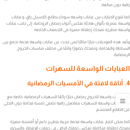
راقية دون مبالغة.
كما تتنوع الخيارات بين عبايات واسعة سوداء بطابع كلاسيكي راقٍ، وعبايات
واسعة عصرية بألوان هادئة تعكس أجواء رمضان الروحانية، إلى جانب عبايات
واسعة مطرزة تمنحك إطلالة مميزة في التجمعات الخاصة.
وتُعد هذه الموديلات خيارًا مثاليًا لمن تبحث عن عبايات واسعة فخمة تجمع بين
البساطة والفخامة، وتمنحك حضورًا واثقًا في مختلف مناسبات الخروج
الرمضانية.
العبايات الواسعة للسهرات
4. أناقة لافتة في الأمسيات الرمضانية
تُعد عبايات واسعة للخروج رمضان خيارًا رائعًا للسهرات الرمضانية، خاصة مع
توفر عبايات واسعة للسهرات بتفاصيل راقية تضفي لمسة فخامة دون التخلي
عن الطابع المحتشم.
كما يمكن اختيار عبايات واسعة فخمة مزينة بتطريز ناعم أو أقمشة مميزة
تمنحك إطلالة متكاملة تعكس ذوقك الراقي في حفلات الإفطار والسحور