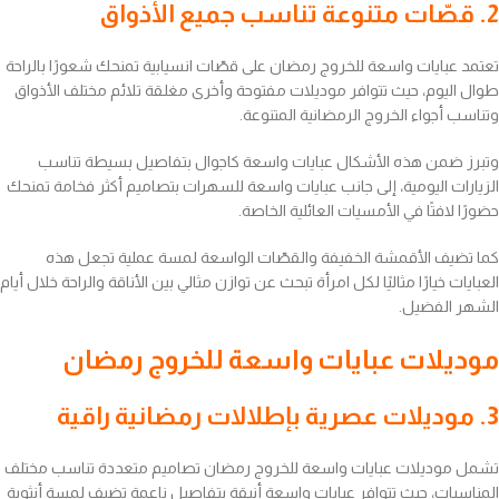
2. قصّات متنوعة تناسب جميع الأذواق
تعتمد عبايات واسعة للخروج رمضان على قصّات انسيابية تمنحك شعورًا بالراحة
طوال اليوم، حيث تتوافر موديلات مفتوحة وأخرى مغلقة تلائم مختلف الأذواق
وتناسب أجواء الخروج الرمضانية المتنوعة.
وتبرز ضمن هذه الأشكال عبايات واسعة كاجوال بتفاصيل بسيطة تناسب
الزيارات اليومية، إلى جانب عبايات واسعة للسهرات بتصاميم أكثر فخامة تمنحك
حضورًا لافتًا في الأمسيات العائلية الخاصة.
كما تضيف الأقمشة الخفيفة والقصّات الواسعة لمسة عملية تجعل هذه
العبايات خيارًا مثاليًا لكل امرأة تبحث عن توازن مثالي بين الأناقة والراحة خلال أيام
الشهر الفضيل.
موديلات عبايات واسعة للخروج رمضان
3. موديلات عصرية بإطلالات رمضانية راقية
تشمل موديلات عبايات واسعة للخروج رمضان تصاميم متعددة تناسب مختلف
المناسبات، حيث تتوافر عبايات واسعة أنيقة بتفاصيل ناعمة تضيف لمسة أنثوية