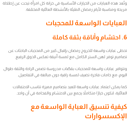
وتُعد هذه العبايات من الخيارات الأساسية في خزانة كل امرأة تبحث عن إطلالة
مريحة ومناسبة لأيام رمضان المليئة بالأنشطة العائلية المختلفة.
العبايات الواسعة للمحجبات
6. احتشام وأناقة بثقة كاملة
تحظى عبايات واسعة للخروج رمضان بإقبال كبير من المحجبات الباحثات عن
تصاميم توفر لهن الستر الكامل مع لمسة أنيقة تعكس الذوق الرفيع.
وتتوافر عبايات واسعة للمحجبات بقصّات مدروسة تضمن الراحة والثقة طوال
اليوم، مع خامات فاخرة تضيف لمسة راقية دون مبالغة في التفاصيل.
كما يمكن اعتماد عبايات واسعة للعيد بتصاميم مميزة تناسب الاحتفالات
العائلية، لتكون خيارًا متكاملاً يجمع بين الاحتشام والفخامة في آن واحد.
كيفية تنسيق العباية الواسعة مع
الإكسسوارات