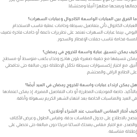
جمالها ويمنحها مظهرًا أنيقًا ومحتشمًا.
ما الفرق بين العبايات الواسعة الكاجوال وعبايات السهرات؟
العبايات الكاجوال تأتي بتفاصيل بسيطة وخامات عملية تناسب الاستخدام
اليومي، بينما عبايات السهرات تعتمد على تطريزات ناعمة أو خامات فاخرة تضيف
لمسة فخامة تناسب حفلات الإفطار والسحور.
كيف يمكن تنسيق عباية واسعة للخروج في رمضان؟
يمكن تنسيقها مع حقيبة صغيرة بلون هادئ وحذاء بكعب متوسط أو مسطح
أنيق، مع اختيار إكسسوارات بسيطة تكمّل الإطلالة دون مبالغة حتى تحافظي
على الطابع الراقي والمحتشم.
هل يمكن ارتداء عبايات واسعة للخروج رمضان في العيد أيضًا؟
بالتأكيد، خاصة الموديلات المطرزة أو ذات التفاصيل المميزة، إذ يمكن اعتمادها
في العيد والمناسبات الخاصة بعد انتهاء الشهر الكريم بسهولة وأناقة.
كيف أختار المقاس المناسب عند الشراء أونلاين؟
ينصح بالاطلاع على جدول المقاسات بدقة، وقياس الطول وعرض الأكتاف
والصدر، مع اختيار مقاس يمنحك اتساعًا مريحًا دون مبالغة حتى تحصلي على
إطلالة متناسقة.