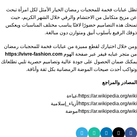
تظل عبايات فخمة للمحجبات رمضان الخيار الأمثل لكل امرأة تبحث
عن مزيج متكامل من الاحتشام والرقي خلال الشهر الكريم، حيث
تمنحك هذه التصاميم حضورًا لافتًا يناسب مختلف المناسبات ويعكس
ذوقك الرفيع بأسلوب أنيق ومتوازن دون مبالغة.
ومن خلال اختيارك لقطع مميزة من عبايات فخمة للمحجبات رمضان
من متجر عبايه فيفر عبر صفحة الهوم
https://vivre-fashion.com
يمكنك ضمان الحصول على جودة عالية وتصاميم حصرية تلبي تطلعاتك
وتواكب أحدث صيحات الموضة الرمضانية بكل ثقة وأناقة.
المصادر والمراجع
https://ar.wikipedia.org/wiki/عباءة
https://ar.wikipedia.org/wiki/أزياء_إسلامية
https://ar.wikipedia.org/wiki/موضة