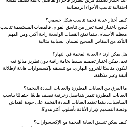
عند اختيار تصميم مزين بتطريز فاخر أو تفاصيل ناعمة تضيف لمسة
احتفالية تناسب الأجواء الرمضانية.
كيف أختار عباية فخمة تناسب شكل جسمي؟
يُنصح باختيار قصة تعزز من تناسق القوام، فالقصات المستقيمة تناسب
معظم الأجسام، بينما تمنح القصات الواسعة راحة أكبر، ومن المهم
التأكد من المقاس الصحيح لضمان انسيابية مثالية.
هل يمكن ارتداء العباية الفخمة في النهار؟
نعم، يمكن اختيار تصميم بسيط بخامة راقية دون تطريز مبالغ فيه
ليكون مناسبًا للخروج النهاري، مع تنسيقه بإكسسوارات هادئة لإطلالة
أنيقة وغير متكلفة.
ما الفرق بين العبايات المطرزة والعبايات السادة الفخمة؟
العبايات المطرزة تتميز بتفاصيل زخرفية تضيف طابعًا احتفاليًا يناسب
المناسبات، بينما تعتمد العبايات السادة الفخمة على جودة القماش
وقصة التصميم لإبراز الأناقة بأسلوب أكثر هدوءًا.
كيف يمكن تنسيق العباية الفخمة مع الإكسسوارات؟