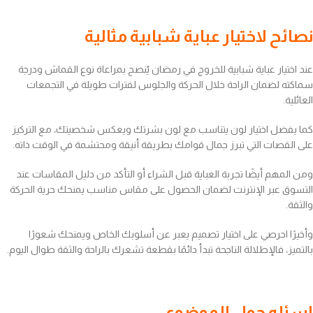
نصائح لاختيار عباية شبابية مثالية
عند اختيار عباية شبابية للخروج في رمضان يُنصح بمراعاة نوع القماش ودرجة
سماكته لضمان الراحة خلال الحركة والجلوس لفترات طويلة في التجمعات
العائلية.
كما يفضل اختيار لون يتناسب مع لون بشرتك ويعكس شخصيتك، مع التركيز
على القصات التي تبرز جمال قوامك بطريقة أنيقة ومحتشمة في الوقت ذاته.
ومن المهم أيضًا تجربة العباية قبل الشراء أو التأكد من دليل المقاسات عند
التسوق عبر الإنترنت لضمان الحصول على مقاس مناسب يمنحك حرية الحركة
والثقة.
وأخيرًا احرصي على اختيار تصميم يعبر عن أسلوبك الخاص ويمنحك شعورًا
بالتميز، فالإطلالة الناجحة تبدأ دائمًا بقطعة تشعرك بالراحة والثقة طوال اليوم.
اسئله حول الموضوع