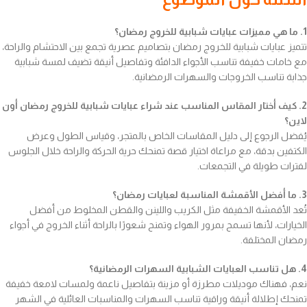
1. ما هي مميزات عبايات شبابية للخروج رمضان؟
تتميز عبايات شبابية للخروج رمضان بتصاميم عصرية تجمع بين الاحتشام والراحة،
مع خامات خفيفة تناسب الأجواء الدافئة وتفاصيل أنيقة تضيف لمسة شبابية
جذابة تناسب الخروجات والسهرات الرمضانية.
2. كيف أختار المقاس المناسب عند شراء عبايات شبابية للخروج رمضان أون
لاين؟
يُفضل الرجوع إلى دليل المقاسات الخاص بالمتجر، وقياس الطول وعرض
الكتفين بدقة، مع مراعاة اختيار قصة تمنحك حرية الحركة والراحة خلال الجلوس
لفترات طويلة في التجمعات.
3. ما أفضل الأقمشة المناسبة لعبايات رمضان؟
تُعد الأقمشة الخفيفة مثل الكريب واللينن والقطن المخلوط من أفضل
الخيارات، لأنها تسمح بمرور الهواء وتمنح شعورًا بالراحة أثناء الخروج في أجواء
رمضان المختلفة.
4. هل تناسب العبايات الشبابية السهرات الرمضانية؟
نعم، فهناك موديلات مطرزة أو مزينة بتفاصيل ناعمة ولمسات لامعة خفيفة
تمنحك إطلالة أنيقة وراقية تناسب السهرات والمناسبات العائلية في الشهر