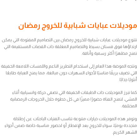
موديلات عبايات شبابية للخروج رمضان
تتنوع موديلات عبايات شبابية للخروج رمضان بين التصاميم المفتوحة التي يمكن
ارتداؤها فوق فستان بسيط والتصاميم المغلقة ذات القصات المستقيمة التي
تمنح مظهرًا أكثر رسمية وأناقة.
وتتجه الموضة هذا العام إلى استخدام التطريز الناعم واللمسات اللامعة الخفيفة
التي تضيف بريقًا مناسبًا لأجواء السهرات دون مبالغة، مما يمنح العباية طابعًا
أنثويًا جذابًا.
كما تبرز الموديلات ذات الطبقات الخفيفة التي تضفي حركة وانسيابية أثناء
المشي، لتمنح الفتاة حضورًا مميزًا في كل خطوة خلال الخروجات الرمضانية
المختلفة.
وتوفر هذه الموديلات خيارات متنوعة تناسب الفتيات الباحثات عن إطلالة
متجددة يوميًا، سواء للخروج بعد الإفطار أو لحضور مناسبة خاصة ضمن أجواء
الشهر الكريم.