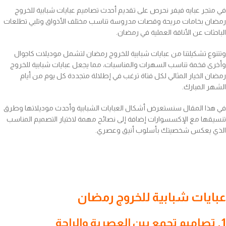
في متجر عبايه فيفر نحرص على تقديم أحدث تصاميم عبايات شبابية للخروج
رمضان بخامات مريحة وقصات مدروسة تناسب مختلف الأذواق وتلبي تطلعات
الباحثات عن الأناقة العملية في رمضان.
وتتنوع تشكيلتنا من عبايات شبابية للخروج رمضان لتشمل موديلات كاجوال
وأخرى فخمة تناسب السهرات والمناسبات، مما يجعل عبايات شبابية للخروج
رمضان الخيار المثالي لكل فتاة ترغب في إطلالة متجددة كل يوم من أيام
الشهر المبارك.
في هذا المقال سنستعرض أشكال العبايات الشبابية وأحدث موديلاتها وطرق
تنسيقها مع الإكسسوارات إضافة إلى نصائح مهمة لاختيار التصميم المناسب
الذي يعكس شخصيتك بأسلوب أنيق وعصري.
عبايات شبابية للخروج رمضان
1. تصاميم تجمع بين العصرية والراحة