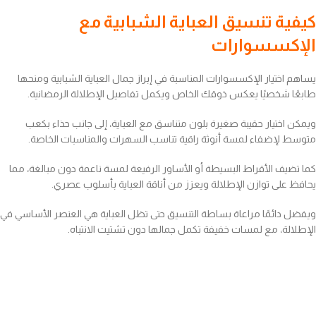
كيفية تنسيق العباية الشبابية مع
الإكسسوارات
يساهم اختيار الإكسسوارات المناسبة في إبراز جمال العباية الشبابية ومنحها
طابعًا شخصيًا يعكس ذوقك الخاص ويكمل تفاصيل الإطلالة الرمضانية.
ويمكن اختيار حقيبة صغيرة بلون متناسق مع العباية، إلى جانب حذاء بكعب
متوسط لإضفاء لمسة أنوثة راقية تناسب السهرات والمناسبات الخاصة.
كما تضيف الأقراط البسيطة أو الأساور الرفيعة لمسة ناعمة دون مبالغة، مما
يحافظ على توازن الإطلالة ويعزز من أناقة العباية بأسلوب عصري.
ويفضل دائمًا مراعاة بساطة التنسيق حتى تظل العباية هي العنصر الأساسي في
الإطلالة، مع لمسات خفيفة تكمل جمالها دون تشتيت الانتباه.