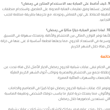
9. كيف أحافظ على العباية بعد الاستخدام المتكرر في رمضان؟
يُفضل غسلها وفق تعليمات العناية المدونة على الملصق، واستخدام منظفات
لطيفة للحفاظ على لون القماش وجودته، مع تخزينها بطريقة منظمة لتجنب
التجاعيد.
10. لماذا تعتبر العباية خيارًا مثاليًا في رمضان؟
لأنها توفر التوازن المثالي بين الاحتشام والأناقة، وتمنحك سهولة في التنسيق
وسرعة في الاستعداد للخروج، مما يجعلها قطعة أساسية لا غنى عنها في خزانة
كل فتاة خلال الشهر الكريم.
خاتمة
في الختام تبقى عبايات شبابية للخروج رمضان الخيار الأمثل لكل فتاة تبحث عن
إطلالة تجمع بين الاحتشام والعصرية وتواكب أجواء الشهر الكريم المليئة
بالتجمعات والسهرات العائلية المميزة.
وتوفر لك عبايات شبابية للخروج رمضان تنوعًا كبيرًا في التصاميم والخامات
والألوان، مما يمنحك حرية اختيار ما يناسب ذوقك الشخصي وطبيعة المناسبة
التي تستعدين لحضورها خلال رمضان.
ومن خلال متجر عبايه فيفر يمكنك اكتشاف أحدث تشكيلات عبايات شبابية