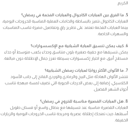
الكريم.
5. ما الفرق بين العبايات الكاجوال والعبايات الفخمة في رمضان؟
العبايات الكاجوال تتميز بالبساطة والخامات العملية المناسبة للخروجات اليومية،
بينما العبايات الفخمة تعتمد على تطريز راقٍ وتفاصيل مميزة تناسب المناسبات
والسهرات الخاصة.
6. كيف يمكن تنسيق العباية الشبابية مع الإكسسوارات؟
يمكن تنسيقها مع حقيبة صغيرة بلون متناسق وحذاء بكعب متوسط أو حذاء
مسطح أنيق، مع اختيار إكسسوارات بسيطة تعزز جمال الإطلالة دون مبالغة.
7. ما الألوان الأكثر رواجًا لعبايات رمضان الشبابية؟
تنتشر الألوان الهادئة مثل البيج والرمادي والوردي الفاتح إلى جانب الأسود
الكلاسيكي، إضافة إلى بعض الدرجات الحيوية التي تضيف لمسة مبهجة تناسب
أجواء الشهر الفضيل.
8. هل العبايات القصيرة مناسبة للخروج في رمضان؟
العبايات القصيرة مناسبة عند تنسيقها مع بنطال واسع أو فستان طويل
أسفلها، حيث تمنحك إطلالة عصرية ومريحة تناسب الخروجات اليومية والزيارات
الخفيفة.