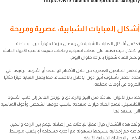
https://vivre-fashion.com/product-category
أشكال العبايات الشبابية: عصرية ومريحة
تعكس أشكال العبايات الشبابية في رمضان مزيجًا متوازنًا بين البساطة
والابتكار، حيث تعتمد على قصات انسيابية وخامات خفيفة تناسب الأجواء الدافئة
وتمنح الفتاة شعورًا بالراحة طوال اليوم.
وتظهر التفاصيل العصرية من خلال الأكمام الواسعة أو الأحزمة الرفيعة التي
تحدد الخصر بأسلوب أنيق دون الإخلال بالاحتشام، مما يجعل العباية خيارًا مثاليًا
للخروج في أوقات مختلفة.
كما تبرز الألوان الهادئة مثل البيج والرمادي والوردي الفاتح إلى جانب الأسود
الكلاسيكي، لتمنح الفتاة خيارات متعددة تناسب ذوقها الشخصي وأجواء المناسبة
التي تستعد لها.
وتُعد هذه الأشكال خيارًا عمليًا للباحثات عن إطلالة تجمع بين الراحة والتميز،
خاصة مع إمكانية تنسيقها بسهولة مع أحذية مسطحة أو بكعب متوسط
لإكمال الإطلالة الشبابية الأنيقة.