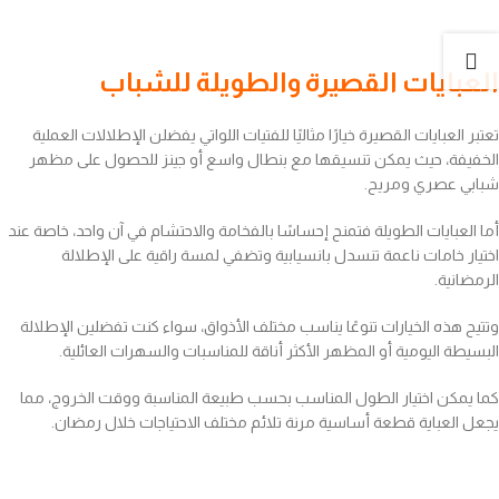
العبايات القصيرة والطويلة للشباب
تعتبر العبايات القصيرة خيارًا مثاليًا للفتيات اللواتي يفضلن الإطلالات العملية
الخفيفة، حيث يمكن تنسيقها مع بنطال واسع أو جينز للحصول على مظهر
شبابي عصري ومريح.
أما العبايات الطويلة فتمنح إحساسًا بالفخامة والاحتشام في آن واحد، خاصة عند
اختيار خامات ناعمة تنسدل بانسيابية وتضفي لمسة راقية على الإطلالة
الرمضانية.
وتتيح هذه الخيارات تنوعًا يناسب مختلف الأذواق، سواء كنت تفضلين الإطلالة
البسيطة اليومية أو المظهر الأكثر أناقة للمناسبات والسهرات العائلية.
كما يمكن اختيار الطول المناسب بحسب طبيعة المناسبة ووقت الخروج، مما
يجعل العباية قطعة أساسية مرنة تلائم مختلف الاحتياجات خلال رمضان.