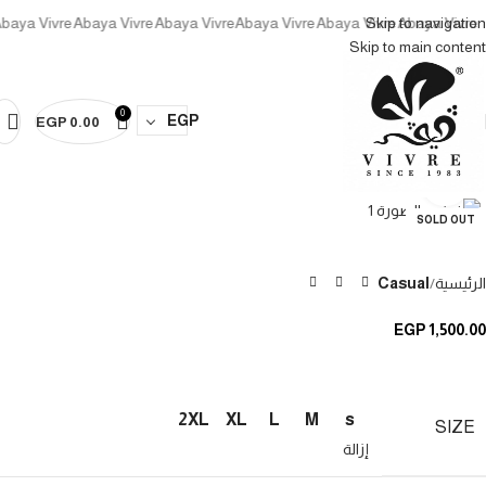
Abaya Vivre
Abaya Vivre
Abaya Vivre
Abaya Vivre
Abaya Vivre
Skip to navigation
Abaya Vivre
Skip to main content
0
EGP
EGP
0.00
Click to enlarge
SOLD OUT
الرئيسية
Casual
EGP
1,500.00
2XL
XL
L
M
s
SIZE
إزالة