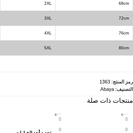
2XL
68cm
3XL
72cm
4XL
76cm
5XL
80cm
رمز المنتج:
1363
التصنيف:
Abaya
منتجات ذات صلة
Sold
Sold
out
out
تحديد أحد الخيارات