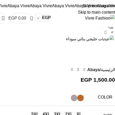
re
Abaya Vivre
Abaya Vivre
Abaya Vivre
Abaya Vivre
Skip to navigation
Abaya Vivre
Skip to main content
0
EGP
EGP
0.00
Sold
Click to enlarge
out
الرئيسية
Abaya
EGP
1,500.00
COLOR
5XL
4XL
3XL
2XL
XL