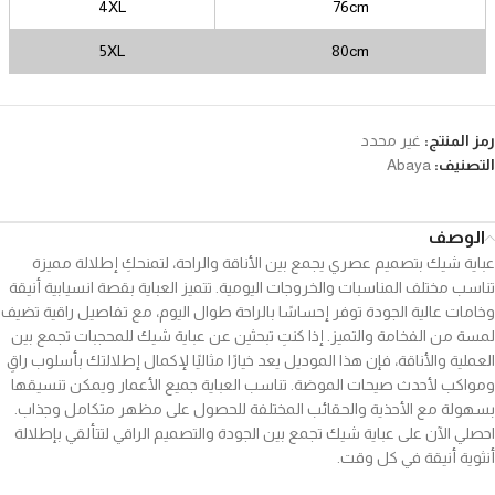
4XL
76cm
5XL
80cm
رمز المنتج:
غير محدد
التصنيف:
Abaya
الوصف
عباية شيك بتصميم عصري يجمع بين الأناقة والراحة، لتمنحكِ إطلالة مميزة
تناسب مختلف المناسبات والخروجات اليومية. تتميز العباية بقصة انسيابية أنيقة
وخامات عالية الجودة توفر إحساسًا بالراحة طوال اليوم، مع تفاصيل راقية تضيف
لمسة من الفخامة والتميز. إذا كنتِ تبحثين عن عباية شيك للمحجبات تجمع بين
العملية والأناقة، فإن هذا الموديل يعد خيارًا مثاليًا لإكمال إطلالتك بأسلوب راقٍ
ومواكب لأحدث صيحات الموضة. تناسب العباية جميع الأعمار ويمكن تنسيقها
بسهولة مع الأحذية والحقائب المختلفة للحصول على مظهر متكامل وجذاب.
احصلي الآن على عباية شيك تجمع بين الجودة والتصميم الراقي لتتألقي بإطلالة
أنثوية أنيقة في كل وقت.