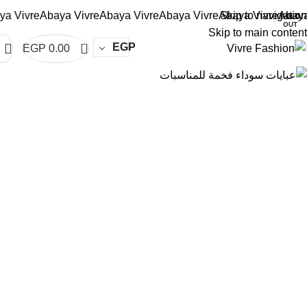
Vivre
Abaya Vivre
Abaya Vivre
Abaya Vivre
Abaya Vivre
Skip to navigation
Abaya Vi
SOLD
OUT
Skip to main content
0
EGP
EGP
0.00