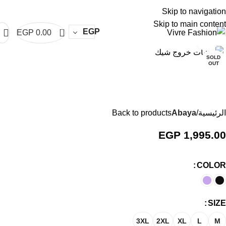
vre
Abaya Vivre
Abaya Vivre
Abaya Vivre
Abaya Vivre
Abaya Vivre
Abaya Vi
Skip to navigation
Skip to main content
0
EGP
EGP
0.00
Click to enlarge
SOLD
OUT
الرئيسية
Abaya
Back to products
EGP
1,995.00
COLOR
SIZE
3XL
2XL
XL
L
M