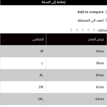
إضافة إلى السلة
Add to compare
اضف الى المفضلة
شارك:
عرض الصدر
المقاس
M
56cm
L
58cm
XL
60cm
2Xl
62cm
3XL
64cm