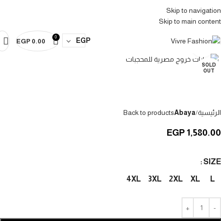
Abaya Vivre
Abaya Vivre
Abaya Vivre
Abaya Vivre
Abaya Vivre
Abaya Vivre
Skip to navigation
Abaya Vivre
Abaya Vivre
Abaya Vivre
Abaya Vivre
Abaya Vivre
Abaya Vivre
Skip to main content
0
EGP
EGP
0.00
Click to enlarge
SOLD
OUT
الرئيسية
Abaya
Back to products
EGP
1,580.00
SIZE
4XL
3XL
2XL
XL
L