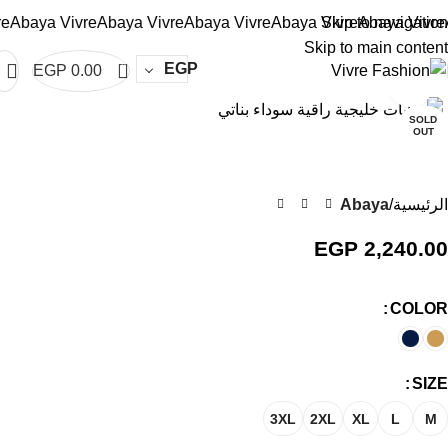
baya Vivre
Abaya Vivre
Abaya Vivre
Abaya Vivre
Skip to navigation
Abaya Vivre
Ab
Skip to main content
0
EGP
EGP
0.00
Click to enlarge
SOLD
OUT
الرئيسية
Abaya
EGP
2,240.00
COLOR
SIZE
3XL
2XL
XL
L
M