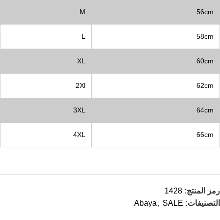
M
56cm
L
58cm
XL
60cm
2Xl
62cm
3XL
64cm
4XL
66cm
رمز المنتج:
1428
التصنيفات:
SALE
,
Abaya