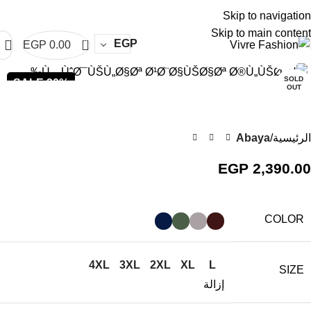
re
Abaya Vivre
Abaya Vivre
Abaya Vivre
Abaya Vivre
Abaya Vivre
Abaya Viv
Skip to navigation
Skip to main content
0
EGP
EGP
0.00
Click to enlarge
SOLD
SALE 30%
OUT
الرئيسية
Abaya
EGP
2,390.00
COLOR
4XL
3XL
2XL
XL
L
SIZE
إزالة