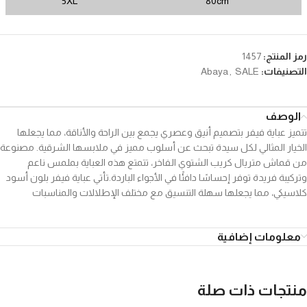
5XL
80cm
رمز المنتج:
1457
التصنيفات:
SALE
,
Abaya
الوصف
تتميز عباية فيفر بتصميم أنيق وعصري يجمع بين الراحة والأناقة، مما يجعلها
الخيار المثالي لكل سيدة تبحث عن أسلوب مميز في ملابسها الشرقية. مصنوعة
من قماش متريال كريب الشتوي الفاخر، تتمتع هذه العباية بملمس ناعم
وتركيبة فريدة توفر إحساسًا دافئًا في الأجواء الباردة.تأتي عباية فيفر بلون أسود
كلاسيكي، مما يجعلها سهلة التنسيق مع مختلف الإطلالات والمناسبات
معلومات إضافية
منتجات ذات صلة