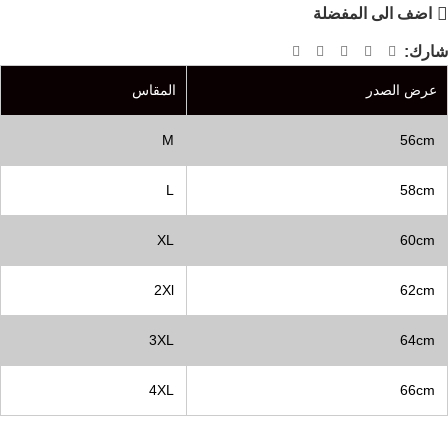
اضف الى المفضلة
شارك:
عرض الصدر
المقاس
M
56cm
L
58cm
XL
60cm
2Xl
62cm
3XL
64cm
4XL
66cm