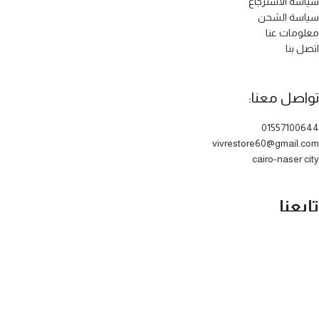
سياسة الأسترجاع
سياسة الشحن
معلومات عنا
اتصل بنا
تواصل معنا:
01557100644
vivrestore60@gmail.com
cairo-naser city
تابعنا
جميع الحقوق محفوظة لدي الموقع