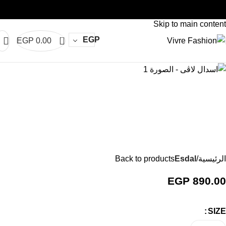
vre
Abaya Vivre
Abaya Vivre
Abaya Vivre
Abaya Vivre
Abaya Viv
Skip to navigation
Skip to main content
0
EGP
EGP
0.00
الرئيسية
Esdal
Back to products
EGP
890.00
SIZE