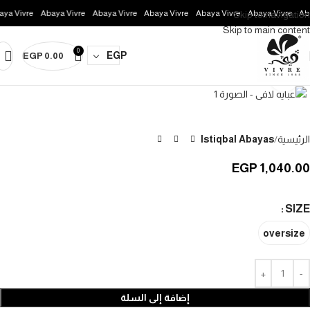
ya Vivre
Abaya Vivre
Abaya Vivre
Abaya Vivre
Abaya Vivre
Abaya Vivre
Aba
Skip to navigation
Skip to main content
0
EGP
EGP
0.00
Click to enlarge
الرئيسية
Istiqbal Abayas
EGP
1,040.00
SIZE
oversize
إضافة إلى السلة