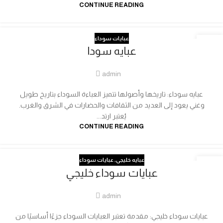
CONTINUE READING
عبايات سوداء
04
عبايه سودا
يوليو
admin
عبايه سوداء: تاريخها وأصولها تتميز العباءة السوداء بتاريخ طويل
وغني يعود إلى العديد من الثقافات والحضارات في الشرق والغرب.
يُعتبر ارتد...
CONTINUE READING
عبايه خليجى
,
عبايات سوداء
03
عبايات سوداء خليجي
يوليو
admin
عبايات سوداء خليجي: مقدمة تعتبر العبايات السوداء جزءًا أساسيًا من