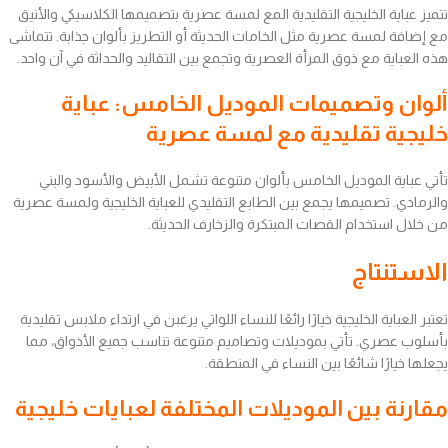
تتميز عباية الخليجية التقليدية المع لمسة عصرية بتصميمها الكلاسيكي والأنيق
مع إضافة لمسة عصرية مثل الخامات الحديثة أو التطريز بألوان جذابة. تتماشى
هذه العباية مع ذوق المرأة العصرية وتجمع بين التقاليد والحداثة في آن واحد.
ألوان وتصميمات الموديل الخامس: عباية
خليجية تقليدية مع لمسة عصرية
تأتي عباية الموديل الخامس بألوان متنوعة تشمل الأبيض والأسود والبني
والرمادي. تصميمها يجمع بين الطابع التقليدي للعباية الخليجية ولمسة عصرية
من خلال استخدام القصات المبتكرة والزخارف الحديثة.
الاستنتاج
تعتبر العباية الخليجية خيارًا رائعًا للنساء اللواتي يرغبن في ارتداء ملابس تقليدية
بأسلوب عصري. تأتي بموديلات وتصاميم متنوعة تناسب جميع الأذواق، مما
يجعلها خيارًا شائعًا بين النساء في المنطقة.
مقارنة بين الموديلات المختلفة لعبايات خليجية