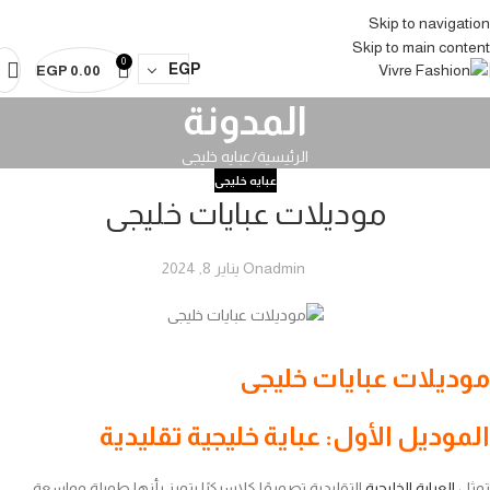
vre
Abaya Vivre
Abaya Vivre
Abaya Vivre
Abaya Vivre
Abaya Vivre
Abaya Vi
Skip to navigation
Skip to main content
0
EGP
EGP
0.00
المدونة
الرئيسية
عبايه خليجى
عبايه خليجى
موديلات عبايات خليجى
admin
On يناير 8, 2024
موديلات عبايات خليجى
الموديل الأول: عباية خليجية تقليدية
تمثل
العباية الخليجية
التقليدية تصميمًا كلاسيكيًا يتميز بأنها طويلة وواسعة،