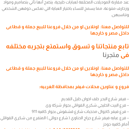
عند مقارنة الموديلات المختلفة لعبايات خليجية، يتضح أنها تأتي بتصاميم ومواد
وزخارف متنوعة، مما يسمح للنساء باختيار العباية التي تعكس ذوقهن الشخصي
وتناسبهن.
للتواصل معنا: اونلاين او من خلال فروعنا للبيع جملة و قطاعى
داخل مصر و خارجها
تابع منتجاتنا و تسوق واستمتع بتجربه مختلفه
فى
متجرنا
للتواصل معنا: اونلاين او من خلال فروعنا للبيع جملة و قطاعى
داخل مصر و خارجها
فروع و عناوين محلات
فيفر
بمحافظة الغربيه:
– فيفر شارع البحر خلف اخوان خليل القديم
– فرع البيت الخليجي شكري القواتلي بجوار شركة وى
– فرع فيفر كاجوال محجبات شارع قشقوش بجوار كافيه 911
– فرع عبايه فيفر شارع جراج الحناوي ( شارع دوللي ) المتفرع من شكري القواتلي
أمام كافيه دودز