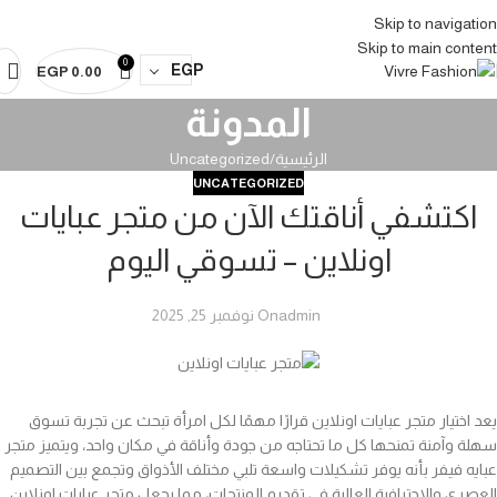
Abaya Vivre
Abaya Vivre
Abaya Vivre
Abaya Vivre
Abaya Vivre
Abaya Vivre
Skip to navigation
Skip to main content
0
EGP
EGP
0.00
المدونة
الرئيسية
Uncategorized
UNCATEGORIZED
اكتشفي أناقتك الآن من متجر عبايات
اونلاين – تسوقي اليوم
admin
On نوفمبر 25, 2025
يعد اختيار متجر عبايات اونلاين قرارًا مهمًا لكل امرأة تبحث عن تجربة تسوق
سهلة وآمنة تمنحها كل ما تحتاجه من جودة وأناقة في مكان واحد، ويتميز متجر
عبايه فيفر بأنه يوفر تشكيلات واسعة تلبي مختلف الأذواق وتجمع بين التصميم
العصري والاحترافية العالية في تقديم المنتجات، مما يجعل متجر عبايات اونلاين