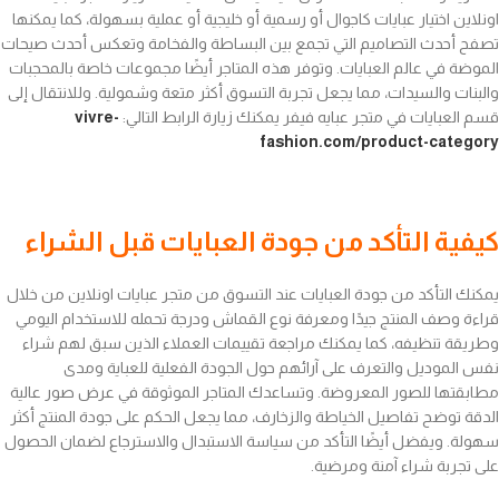
اونلاين اختيار عبايات كاجوال أو رسمية أو خليجية أو عملية بسهولة، كما يمكنها
تصفح أحدث التصاميم التي تجمع بين البساطة والفخامة وتعكس أحدث صيحات
الموضة في عالم العبايات. وتوفر هذه المتاجر أيضًا مجموعات خاصة بالمحجبات
والبنات والسيدات، مما يجعل تجربة التسوق أكثر متعة وشمولية. وللانتقال إلى
قسم العبايات في متجر عبايه فيفر يمكنك زيارة الرابط التالي:
vivre-
fashion.com/product-category
كيفية التأكد من جودة العبايات قبل الشراء
يمكنك التأكد من جودة العبايات عند التسوق من متجر عبايات اونلاين من خلال
قراءة وصف المنتج جيدًا ومعرفة نوع القماش ودرجة تحمله للاستخدام اليومي
وطريقة تنظيفه، كما يمكنك مراجعة تقييمات العملاء الذين سبق لهم شراء
نفس الموديل والتعرف على آرائهم حول الجودة الفعلية للعباية ومدى
مطابقتها للصور المعروضة. وتساعدك المتاجر الموثوقة في عرض صور عالية
الدقة توضح تفاصيل الخياطة والزخارف، مما يجعل الحكم على جودة المنتج أكثر
سهولة. ويفضل أيضًا التأكد من سياسة الاستبدال والاسترجاع لضمان الحصول
على تجربة شراء آمنة ومرضية.