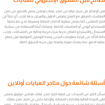
قبل الإقدام على شراء عباية من متجر عبايات اونلاين ينصح بالتحقق من دليل
المقاسات المرفق مع المنتج وقياس الطول والعرض بدقة لتجنب أي خطأ في
اختيار المقاس، كما يفضل مقارنة الخامات المتاحة ومعرفة مدى ملاءمتها
للاستخدام اليومي أو المناسبات الخاصة. ويمكنك أيضًا الاستفادة من سياسة
الاستبدال والاسترجاع لضمان تجربة شراء مريحة وخالية من المشكلات. ويجب
دائمًا التأكد من قراءة معلومات الشحن ومدة التوصيل المتوقعة قبل إتمام
عملية الدفع، مما يمنحك صورة واضحة حول تجربة التسوق كاملة.
أسئلة شائعة حول متاجر العبايات أونلاين
تسأل الكثير من السيدات عن كيفية اختيار متجر عبايات اونلاين موثوق يضمن
لهن الجودة العالية والخامات الممتازة، والإجابة تكمن في اختيار متجر يمتلك
تقييمات إيجابية وشحن سريع وسياسات استبدال واضحة، بالإضافة إلى توفير