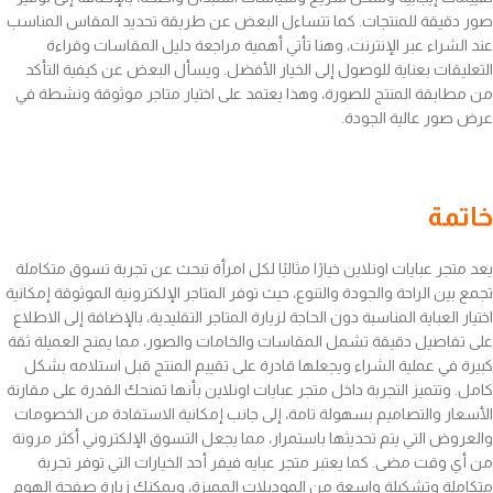
صور دقيقة للمنتجات. كما تتساءل البعض عن طريقة تحديد المقاس المناسب
عند الشراء عبر الإنترنت، وهنا تأتي أهمية مراجعة دليل المقاسات وقراءة
التعليقات بعناية للوصول إلى الخيار الأفضل. ويسأل البعض عن كيفية التأكد
من مطابقة المنتج للصورة، وهذا يعتمد على اختيار متاجر موثوقة ونشطة في
عرض صور عالية الجودة.
خاتمة
يعد متجر عبايات اونلاين خيارًا مثاليًا لكل امرأة تبحث عن تجربة تسوق متكاملة
تجمع بين الراحة والجودة والتنوع، حيث توفر المتاجر الإلكترونية الموثوقة إمكانية
اختيار العباية المناسبة دون الحاجة لزيارة المتاجر التقليدية، بالإضافة إلى الاطلاع
على تفاصيل دقيقة تشمل المقاسات والخامات والصور، مما يمنح العميلة ثقة
كبيرة في عملية الشراء ويجعلها قادرة على تقييم المنتج قبل استلامه بشكل
كامل. وتتميز التجربة داخل متجر عبايات اونلاين بأنها تمنحك القدرة على مقارنة
الأسعار والتصاميم بسهولة تامة، إلى جانب إمكانية الاستفادة من الخصومات
والعروض التي يتم تحديثها باستمرار، مما يجعل التسوق الإلكتروني أكثر مرونة
من أي وقت مضى. كما يعتبر متجر عبايه فيفر أحد الخيارات التي توفر تجربة
متكاملة وتشكيلة واسعة من الموديلات المميزة، ويمكنك زيارة صفحة الهوم