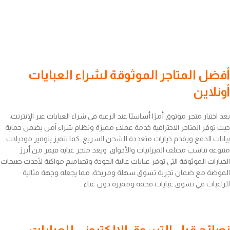
أفضل المتاجر الموثوقة لشراء العبايات
أونلاين
يعد اختيار متجر موثوق أمرًا أساسيًا عند الرغبة في شراء العبايات عبر الإنترنت،
حيث توفر المتاجر الاحترافية خدمة عملاء مميزة ونظام شراء آمن يضمن حماية
بيانات الدفع ويقدم خيارات متعددة للشحن السريع، كما تتميز بتوفير موديلات
متنوعة تناسب مختلف الميزانيات والأذواق. ويعد متجر عبايه فيفر من أبرز
الخيارات الموثوقة التي توفر عبايات عالية الجودة وتصاميم مواكبة لأحدث صيحات
الموضة مع ضمان تجربة تسوق سهلة ومريحة، مما يجعله وجهة مثالية
للراغبات في تسوق عبايات فخمة ومميزة دون عناء.
نصائح قبل التسوق الإلكتروني للعبايات