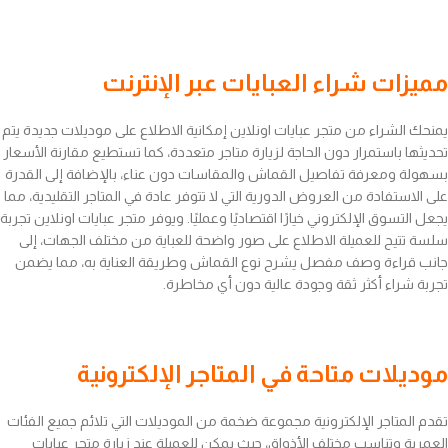
مميزات شراء العبايات عبر الإنترنت
يمنحك الشراء من متجر عبايات اونلاين إمكانية الاطلاع على موديلات جديدة يتم
تحديثها باستمرار دون الحاجة لزيارة متاجر متعددة، كما تستطيع مقارنة الأسعار
بسهولة ومعرفة تفاصيل القماش والمقاسات دون عناء، بالإضافة إلى القدرة
على الاستفادة من العروض الدورية التي لا تتوفر عادة في المتاجر التقليدية، مما
يجعل التسوق الإلكتروني خيارًا اقتصاديًا وعمليًا. ويوفر متجر عبايات اونلاين تجربة
سلسة تتيح للعميلة الاطلاع على صور واضحة للعباية من مختلف الجهات، إلى
جانب قراءة وصف مفصل يشرح نوع القماش وطريقة العناية به، مما يضمن
تجربة شراء أكثر ثقة وجودة عالية دون أي مخاطرة.
موديلات متاحة في المتاجر الإلكترونية
تقدم المتاجر الإلكترونية مجموعة ضخمة من الموديلات التي تلائم جميع الفئات
العمرية وتناسب مختلف الأذواق، حيث يمكن للعميلة عند زيارة متجر عبايات