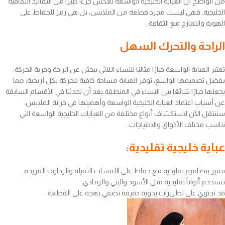
من الواضح أن العباية الخليجية الواسعة تعكس جزءًا كبيرًا من التقاليد الثقافية
الخليجية. فهي ليست مجرد قطعة من الملابس، بل هي رمز للحفاظ على
الهوية والتمازج مع الثقافة.
الراحة والتحرك السهل
تعتبر العباية الواسعة خيارًا مثاليًا للنساء اللاتي يبحثن عن الراحة وحرية الحركة.
بفضل تصميمها الواسع، توفر العباية مساحة كافية للحركة بكل أريحية، مما
يجعلها خيارًا شائعًا بين النساء في المنطقة.بعد أن تحدثنا في الأقسام السابقة
عن أسباب اعتماد العباية الخليجية الواسعة وأهميتها في خزانة الملابس،
سننتقل الآن لاستكشاف أنواع مختلفة من العبايات الخليجية الواسعة التي
تناسب مختلف الأذواق والاحتياجات.
عباية خليجية تقليدية:
تتميز بتصاميم تقليدية مع حفاظ على اللمسات الثقيلة والزخارف الفريدة.
تستخدم ألواناً تقليدية مثل الأسود والبني والرمادي.
قد تحتوي على تطريزات يدوية دقيقة تضفي بهجة على القطعة.