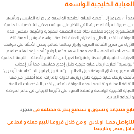
العباية الخليجية الواسعة
بعد أن تطرقنا إلى أهمية العباية الخليجية الواسعة في خزانة الملابس وتأثيرها
على صورة المرأة العصرية، نلقي النظر على مواقف بعض الشخصيات العالمية
المشهورة وردود فعلهم تجاه هذه القطعة التقليدية والأنيقة. تعكس هذه
المواقف التقدير العالي والاحترام للعباية الخليجية الواسعة، وتبرز أهمية تلك
الأزياء في تعزيز الثقافة العربية وإبراز جمالها للعالم. بعض الأمثلة على مواقف
الشخصيات العالمية: – المصممة الشهيرة “فيرا وانغ” أبدت إعجابها بتصاميم
العبايات الخليجية الواسعة واعتبرتها تعبيراً عن الأناقة والأصالة. – النجمة العالمية
“بيونسيه” اختارت ارتداء عباية خليجية خلال إحدى حفلاتها، مما أثار إعجاب
الجمهور وعشاق الموضة حول العالم. – رئيسة وزراء نيوزيلندا “جاسيندا أرديرن”
تألقت بارتداء عباية خليجية خلال زيارتها لدولة الإمارات، مما أظهر احترامها
للثقافة المحلية وتقاليدها. هذه المواقف تعكس تقدير الشخصيات العالمية
للعباية الخليجية الواسعة وتسلط الضوء على تأثيرها الإيجابي في عالم الموضة
والثقافة العربية.
تابع منتجاتنا و تسوق واستمتع بتجربه مختلفه فى
متجرنا
للتواصل معنا: اونلاين او من خلال فروعنا للبيع جملة و قطاعى
داخل مصر و خارجها