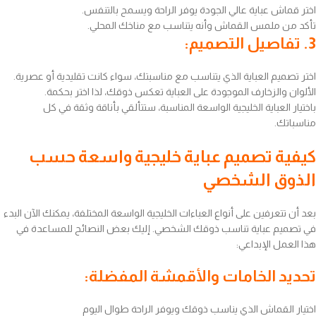
اختر قماش عباية عالي الجودة يوفر الراحة ويسمح بالتنفس.
تأكد من ملمس القماش وأنه يتناسب مع مناخك المحلي.
3. تفاصيل التصميم:
اختر تصميم العباية الذي يتناسب مع مناسبتك، سواء كانت تقليدية أو عصرية.
الألوان والزخارف الموجودة على العباية تعكس ذوقك، لذا اختر بحكمة.
باختيار العباية الخليجية الواسعة المناسبة، ستتألقي بأناقة وثقة في كل
مناسباتك.
كيفية تصميم عباية خليجية واسعة حسب
الذوق الشخصي
بعد أن تتعرفين على أنواع العباءات الخليجية الواسعة المختلفة، يمكنك الآن البدء
في تصميم عباية تناسب ذوقك الشخصي. إليك بعض النصائح للمساعدة في
هذا العمل الإبداعي:
تحديد الخامات والأقمشة المفضلة:
اختيار القماش الذي يناسب ذوقك ويوفر الراحة طوال اليوم