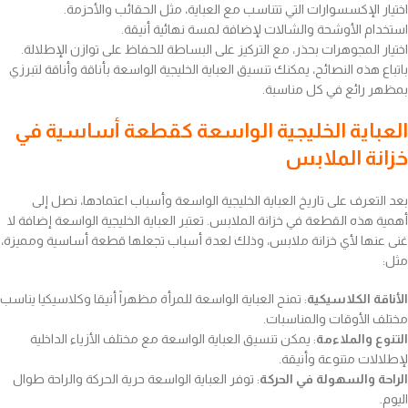
اختيار الإكسسوارات التي تتناسب مع العباية، مثل الحقائب والأحزمة.
استخدام الأوشحة والشالات لإضافة لمسة نهائية أنيقة.
اختيار المجوهرات بحذر، مع التركيز على البساطة للحفاظ على توازن الإطلالة.
باتباع هذه النصائح، يمكنك تنسيق العباية الخليجية الواسعة بأناقة وأناقة لتبرزي
بمظهر رائع في كل مناسبة.
العباية الخليجية الواسعة كقطعة أساسية في
خزانة الملابس
بعد التعرف على تاريخ العباية الخليجية الواسعة وأسباب اعتمادها، نصل إلى
أهمية هذه القطعة في خزانة الملابس. تعتبر العباية الخليجية الواسعة إضافة لا
غنى عنها لأي خزانة ملابس، وذلك لعدة أسباب تجعلها قطعة أساسية ومميزة،
مثل:
الأناقة الكلاسيكية
: تمنح العباية الواسعة للمرأة مظهراً أنيقا وكلاسيكيا يناسب
مختلف الأوقات والمناسبات.
التنوع والملاءمة
: يمكن تنسيق العباية الواسعة مع مختلف الأزياء الداخلية
لإطلالات متنوعة وأنيقة.
الراحة والسهولة في الحركة
: توفر العباية الواسعة حرية الحركة والراحة طوال
اليوم.