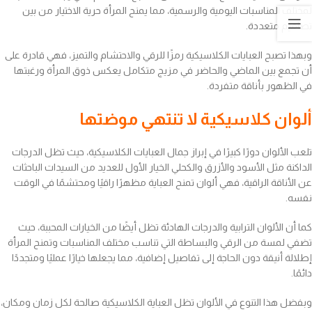
لمختلف المناسبات اليومية والرسمية، مما يمنح المرأة حرية الاختيار من بين
تصاميم متعددة.
وبهذا تصبح العبايات الكلاسيكية رمزًا للرقي والاحتشام والتميز، فهي قادرة على
أن تجمع بين الماضي والحاضر في مزيج متكامل يعكس ذوق المرأة ورغبتها
في الظهور بأناقة متفردة.
ألوان كلاسيكية لا تنتهي موضتها
تلعب الألوان دورًا كبيرًا في إبراز جمال العبايات الكلاسيكية، حيث تظل الدرجات
الداكنة مثل الأسود والأزرق والكحلي الخيار الأول للعديد من السيدات الباحثات
عن الأناقة الراقية، فهي ألوان تمنح العباية مظهرًا راقيًا ومحتشمًا في الوقت
نفسه.
كما أن الألوان الترابية والدرجات الهادئة تظل أيضًا من الخيارات المحببة، حيث
تضفي لمسة من الرقي والبساطة التي تناسب مختلف المناسبات وتمنح المرأة
إطلالة أنيقة دون الحاجة إلى تفاصيل إضافية، مما يجعلها خيارًا عمليًا ومتجددًا
دائمًا.
وبفضل هذا التنوع في الألوان تظل العباية الكلاسيكية صالحة لكل زمان ومكان،