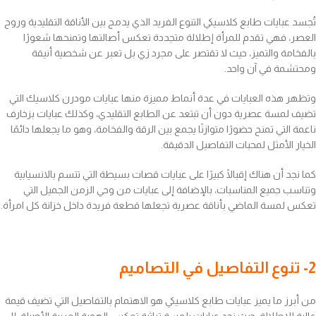
تُجسد عبايات طابع كلاسيكي التنوع الفريد الذي يدمج بين الأناقة التقليدية وروح
العصر، فهي تقدم للمرأة إطلالة متجددة تعكس أصالتها وتمنحها شعورًا
بالفخامة والتميز، حيث لا تقتصر على مجرد زي بل تعبر عن شخصية أنيقة
ومحتشمة في آن واحد.
وتظهر هذه العبايات في عدة أنماط مميزة منها عبايات مودرن كلاسيك التي
تضيف لمسة عصرية دون أن تبتعد عن الطابع التقليدي، وكذلك عبايات بزخارف
ناعمة التي تمنح حضورًا متوازنًا يجمع بين الرقة والفخامة، وهو ما يجعلها دائمًا
الخيار الأمثل لمحبات التفاصيل الدقيقة.
كما نجد أن هناك إقبالًا كبيرًا على عبايات قصات بسيطة التي تتسم بالانسيابية
وتناسب جميع المناسبات، بالإضافة إلى عبايات من وحي الزمن الجميل التي
تعكس لمسة الماضي بأناقة عصرية تجعلها قطعة فريدة داخل خزانة كل امرأة.
2- تنوع التفاصيل في التصاميم
من أبرز ما يميز عبايات طابع كلاسيكي هو الاهتمام بالتفاصيل التي تضيف قيمة