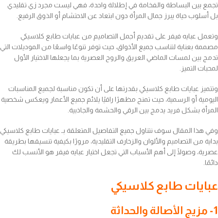
تجمع بين البساطة والفخامة في إطلالة واحدة، فهي ليست مجرد زي تقليدي
بل أسلوب حياة يبرز جمال المرأة دون ابتعاد عن الاحتشام أو الذوق الرفيع.
وتعمل عبايه فيفر على تقديم أجمل التصاميم من عبايات طابع كلاسيكي
مصممة بعناية لتناسب جميع الأذواق، حيث توفر تنوعًا واسعًا من الموديلات التي
تدمج بين لمسات الماضي العريق والروح العصرية بما يجعلها الاختيار الأول
لمحبات التميز.
وتتميز عبايات طابع كلاسيكي بقدرتها على أن تكون مناسبة لجميع المناسبات
اليومية أو الرسمية، حيث تمنح مظهرًا راقيًا يلائم جميع الأعمار ويعكس شخصية
المرأة بشكل فريد يدمج بين الرقي والحشمة والجاذبية.
وفي هذا المقال سوف نتناول جميع التفاصيل المتعلقة بـ عبايات طابع كلاسيكي
بداية من التصاميم والألوان والزخارف التقليدية، مرورًا بكيفية تنسيقها بطريقة
عصرية، وصولًا إلى أهم الأسباب التي تجعل اختيار عبايه فيفر هو الأنسب لك
دائمًا.
عبايات طابع كلاسيكي
1- مزيج الأصالة والحداثة