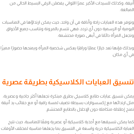
أنيقة، وكذلك للسيدات الأكبر عمرًا اللواتي يفضلن الرقي البسيط الخالي من
المبالغة.
وتوفر هذه العبايات راحة وأناقة في آن واحد، حيث يمكن ارتداؤها في المناسبات
اليومية أو الرسمية دون أي تردد، فهي تتسم بالمرونة وتناسب جميع الأذواق
وتجعل المرأة دائمًا في أبهى صورة محتشمة.
وبذلك فإنها تعد خيارًا عمليًا وراقيًا يعكس شخصية المرأة ويمنحها حضورًا مميزًا
في أي مكان.
تنسيق العبايات الكلاسيكية بطريقة عصرية
يمكن تنسيق عبايات طابع كلاسيكي بطرق مبتكرة تجعلها أكثر جاذبية وعصرية،
مثل ارتدائها مع إكسسوارات بسيطة تضيف لمسة راقية أو مع حقائب يد أنيقة
تمنح إطلالة متكاملة دون الإخلال بالطابع المحتشم.
كما يمكن تنسيقها مع أحذية كلاسيكية أو عصرية وفقًا للمناسبة، حيث تتيح
العباية الكلاسيكية حرية واسعة في التنسيق بما يجعلها مناسبة لمختلف الأوقات