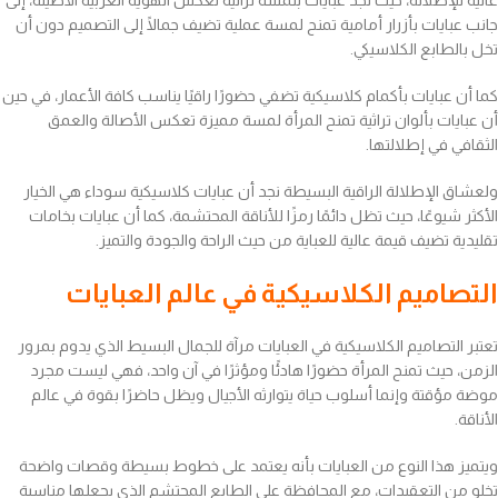
عالية للإطلالة، حيث نجد عبايات بلمسة تراثية تعكس الهوية العربية الأصيلة، إلى
جانب عبايات بأزرار أمامية تمنح لمسة عملية تضيف جمالًا إلى التصميم دون أن
تخل بالطابع الكلاسيكي.
كما أن عبايات بأكمام كلاسيكية تضفي حضورًا راقيًا يناسب كافة الأعمار، في حين
أن عبايات بألوان تراثية تمنح المرأة لمسة مميزة تعكس الأصالة والعمق
الثقافي في إطلالتها.
ولعشاق الإطلالة الراقية البسيطة نجد أن عبايات كلاسيكية سوداء هي الخيار
الأكثر شيوعًا، حيث تظل دائمًا رمزًا للأناقة المحتشمة، كما أن عبايات بخامات
تقليدية تضيف قيمة عالية للعباية من حيث الراحة والجودة والتميز.
التصاميم الكلاسيكية في عالم العبايات
تعتبر التصاميم الكلاسيكية في العبايات مرآة للجمال البسيط الذي يدوم بمرور
الزمن، حيث تمنح المرأة حضورًا هادئًا ومؤثرًا في آن واحد، فهي ليست مجرد
موضة مؤقتة وإنما أسلوب حياة يتوارثه الأجيال ويظل حاضرًا بقوة في عالم
الأناقة.
ويتميز هذا النوع من العبايات بأنه يعتمد على خطوط بسيطة وقصات واضحة
تخلو من التعقيدات، مع المحافظة على الطابع المحتشم الذي يجعلها مناسبة