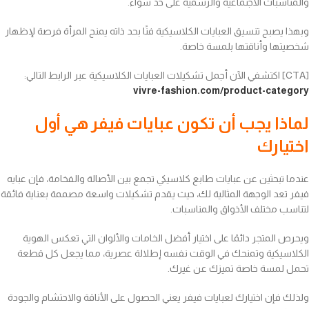
والمناسبات الاجتماعية والرسمية على حد سواء.
وبهذا يصبح تنسيق العبايات الكلاسيكية فنًا بحد ذاته يمنح المرأة فرصة لإظهار
شخصيتها وأناقتها بلمسة خاصة.
[CTA] اكتشفي الآن أجمل تشكيلات العبايات الكلاسيكية عبر الرابط التالي:
vivre-fashion.com/product-category
لماذا يجب أن تكون عبايات فيفر هي أول
اختيارك
عندما تبحثين عن عبايات طابع كلاسيكي تجمع بين الأصالة والفخامة، فإن عبايه
فيفر تعد الوجهة المثالية لك، حيث يقدم تشكيلات واسعة مصممة بعناية فائقة
لتناسب مختلف الأذواق والمناسبات.
ويحرص المتجر دائمًا على اختيار أفضل الخامات والألوان التي تعكس الهوية
الكلاسيكية وتمنحك في الوقت نفسه إطلالة عصرية، مما يجعل كل قطعة
تحمل لمسة خاصة تميزك عن غيرك.
ولذلك فإن اختيارك لعبايات فيفر يعني الحصول على الأناقة والاحتشام والجودة