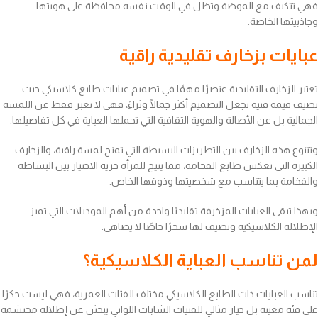
فهي تتكيف مع الموضة وتظل في الوقت نفسه محافظة على هويتها
وجاذبيتها الخاصة.
عبايات بزخارف تقليدية راقية
تعتبر الزخارف التقليدية عنصرًا مهمًا في تصميم عبايات طابع كلاسيكي حيث
تضيف قيمة فنية تجعل التصميم أكثر جمالًا وثراءً، فهي لا تعبر فقط عن اللمسة
الجمالية بل عن الأصالة والهوية الثقافية التي تحملها العباية في كل تفاصيلها.
وتتنوع هذه الزخارف بين التطريزات البسيطة التي تمنح لمسة راقية، والزخارف
الكبيرة التي تعكس طابع الفخامة، مما يتيح للمرأة حرية الاختيار بين البساطة
والفخامة بما يتناسب مع شخصيتها وذوقها الخاص.
وبهذا تبقى العبايات المزخرفة تقليديًا واحدة من أهم الموديلات التي تميز
الإطلالة الكلاسيكية وتضيف لها سحرًا خاصًا لا يضاهى.
لمن تناسب العباية الكلاسيكية؟
تناسب العبايات ذات الطابع الكلاسيكي مختلف الفئات العمرية، فهي ليست حكرًا
على فئة معينة بل خيار مثالي للفتيات الشابات اللواتي يبحثن عن إطلالة محتشمة