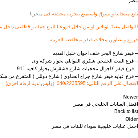
مصر
تابع منتجاتنا و تسوق واستمتع بتجربه مختلفه فى
متجرنا
للتواصل معنا: اونلاين او من خلال فروعنا للبيع جملة و قطاعى داخل 
فروع و عناوين محلات
فيفر
بمحافظة الغربيه:
– فيفر شارع البحر خلف اخوان خليل القديم
– فرع البيت الخليجي شكري القواتلي بجوار شركة وى
– فرع فيفر كاجوال محجبات شارع قشقوش بجوار كافيه 911
– فرع عبايه فيفر شارع جراج الحناوي ( شارع دوللي ) المتفرع من شكري
الاتصال على الرقم التالى: 040/2235595 (وليس لدينا ارقام اخرى)
Newer
افضل العبايات الخليجي في مصر
Back to list
Older
اجمل عبايات خليجية سوداء للبنات في مصر