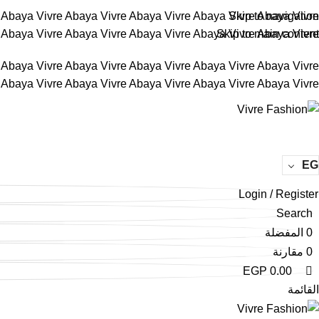
0
0
0
e
Abaya Vivre
Abaya Vivre
Abaya Vivre
Abaya Vivre
Skip to navigation
Abaya Vivre
e
Abaya Vivre
Abaya Vivre
Abaya Vivre
Abaya Vivre
Skip to main content
Abaya Vivre
e
Abaya Vivre
Abaya Vivre
Abaya Vivre
Abaya Vivre
Abaya Vivre
e
Abaya Vivre
Abaya Vivre
Abaya Vivre
Abaya Vivre
Abaya Vivre
EG
Login / Register
Search
0
المفضلة
0
مقارنة
EGP
0.00
القائمة