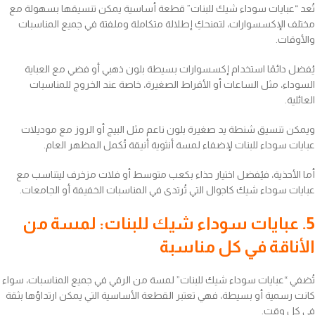
تُعد “عبايات سوداء شيك للبنات” قطعة أساسية يمكن تنسيقها بسهولة مع
مختلف الإكسسوارات، لتمنحكِ إطلالة متكاملة وملفتة في جميع المناسبات
والأوقات.
يُفضل دائمًا استخدام إكسسوارات بسيطة بلون ذهبي أو فضي مع العباية
السوداء، مثل الساعات أو الأقراط الصغيرة، خاصة عند الخروج للمناسبات
العائلية.
ويمكن تنسيق شنطة يد صغيرة بلون ناعم مثل البيج أو الروز مع موديلات
عبايات سوداء للبنات لإضفاء لمسة أنثوية أنيقة تُكمل المظهر العام.
أما الأحذية، فيُفضل اختيار حذاء بكعب متوسط أو فلات مزخرف ليتناسب مع
عبايات سوداء شيك كاجوال التي تُرتدى في المناسبات الخفيفة أو الجامعات.
5. عبايات سوداء شيك للبنات: لمسة من
الأناقة في كل مناسبة
تُضفي “عبايات سوداء شيك للبنات” لمسة من الرقي في جميع المناسبات، سواء
كانت رسمية أو بسيطة، فهي تعتبر القطعة الأساسية التي يمكن ارتداؤها بثقة
في كل وقت.