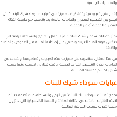
والمناسبات الرسمية.
يُقدم متجر “عبايه فيفر” تشكيلات مميزة من “عبايات سوداء شيك للبنات” التي
تجمع بين التصميم العصري والخامات الناعمة بما يتناسب مع طبيعة الفتاة
العصرية المحجبة أو غير المحجبة.
تمثل “عبايات سوداء شيك للبنات” رمزًا للجمال الهادئ والبساطة الراقية التي
تعكس هوية الفتاة العربية وتُضفي على إطلالتها لمسة من الغموض والجاذبية
والأناقة.
في هذا المقال، سنتعرف على مميزات هذه العبايات وتصاميمها، ونتحدث عن
الخامات، طرق التنسيق، التجارب الفعلية، وكيف تختارين الأنسب منها حسب
شكل الجسم وطبيعة المناسبة.
عبايات سوداء شيك للبنات
تجمع “عبايات سوداء شيك للبنات” بين الرقي والبساطة، حيث تُصمم بعناية
لتلائم الفتيات الباحثات عن الأناقة الهادئة واللمسة الكلاسيكية التي لا تزول
مهما تغيرت صيحات الموضة العالمية.