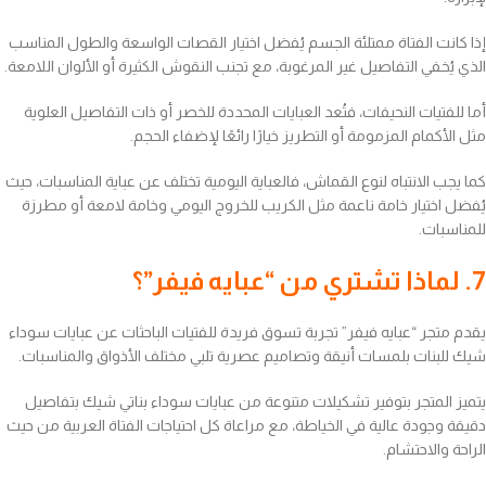
إذا كانت الفتاة ممتلئة الجسم يُفضل اختيار القصات الواسعة والطول المناسب
الذي يُخفي التفاصيل غير المرغوبة، مع تجنب النقوش الكثيرة أو الألوان اللامعة.
أما للفتيات النحيفات، فتُعد العبايات المحددة للخصر أو ذات التفاصيل العلوية
مثل الأكمام المزمومة أو التطريز خيارًا رائعًا لإضفاء الحجم.
كما يجب الانتباه لنوع القماش، فالعباية اليومية تختلف عن عباية المناسبات، حيث
يُفضل اختيار خامة ناعمة مثل الكريب للخروج اليومي وخامة لامعة أو مطرزة
للمناسبات.
7. لماذا تشتري من “عبايه فيفر”؟
يقدم متجر “عبايه فيفر” تجربة تسوق فريدة للفتيات الباحثات عن عبايات سوداء
شيك للبنات بلمسات أنيقة وتصاميم عصرية تلبي مختلف الأذواق والمناسبات.
يتميز المتجر بتوفير تشكيلات متنوعة من عبايات سوداء بناتي شيك بتفاصيل
دقيقة وجودة عالية في الخياطة، مع مراعاة كل احتياجات الفتاة العربية من حيث
الراحة والاحتشام.