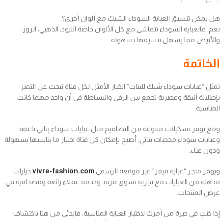
هل يمكن تنسيق العباية السوداء الشيك مع ألوان أخرى؟
نعم، فالعباية السوداء تتماشى مع كل الألوان خاصة النيود، الذهبي، الروز،
والأبيض مما يسهل تنسيقها بسهولة.
الخاتمة
تمثل “عبايات سوداء شيك للبنات” الخيار الأمثل لكل فتاة تبحث عن التميز
بإطلالة أنيقة وعصرية تجمع بين الرقي والبساطة في آنٍ واحد مهما كانت
المناسبة.
ومع توفر تشكيلات متنوعة من التصاميم مثل عبايات سوداء بناتي ناعمة
وعبايات سوداء محجبات بناتي، أصبح بإمكان كل فتاة اختيار ما يناسبها بسهولة
ودون عناء.
ويوفر متجر “عبايه فيفر” عبر موقعه الرسمي
vivre-fashion.com
خيارات
مذهلة من العبايات مع تجربة تسوق مرنة، وخدمة عملاء رائعة ومصداقية في
عرض المنتجات.
إذا كنتِ في حيرة من أمرك لاختيار العباية المناسبة، فابدئي من هنا باكتشاف