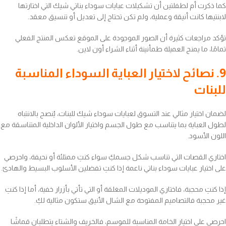
كما ذكرت أم لطفلتين أن تشكيلات عبايات سوداء بناتي شيك التي اختارتها
لابنتيها كانت أنيقة وعملية، ولم تكن تحتاج إلى تعديل أو تنسيق معقد.
تؤكد مراجعات كثيرة أن الصور الموجودة على الموقع تعكس المنتج الفعلي
تمامًا، ما يمنح العميلة طمأنينة أثناء الشراء أون لاين.
9. نصائح لاختيار العباية السوداء المناسبة
للبنات
لضمان اختيار مثالي عند التسوق لعبايات سوداء شيك للبنات، يُنصح بالانتباه
لطول العباية بما يتناسب مع طول الجسم واختيار الألوان الداخلية المتناسقة مع
اللون الأسود.
اختاري القصات التي تناسب شكل جسمكِ سواء كنتِ ممتلئة أو نحيفة، واحرصي
على اختيار عبايات سوداء بناتي ناعمة إذا كنتِ تفضلين الأسلوب البسيط والهادئ.
إذا كنتِ محجبة، فاختاري الموديلات المغلقة أو التي تأتي بأزرار خفية، أما إذا كنتِ
غير محجبة فالتصاميم المفتوحة مع الشال الأنيق ستكون مثالية لكِ.
احرصي على اختيار الخامة المناسبة للموسم، فالخريف والشتاء يتطلبان قماشًا