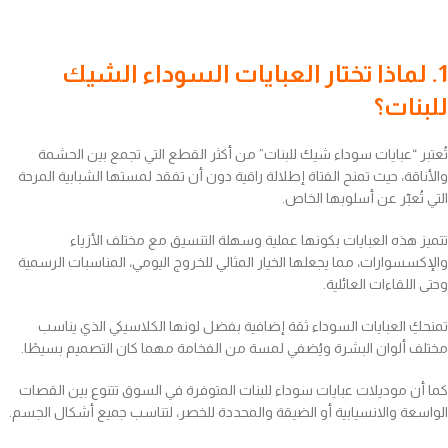
1. لماذا تختار العبايات السوداء الشيك
للبنات؟
تُعتبر “عبايات سوداء شيك للبنات” من أكثر القطع التي تجمع بين الحشمة
والأناقة، حيث تمنح الفتاة إطلالة راقية دون أن تفقد لمستها الشبابية المرحة
التي تُعبّر عن أسلوبها الخاص.
تتميز هذه العبايات بكونها عملية وسهلة التنسيق مع مختلف الأزياء
والإكسسوارات، مما يجعلها الخيار المثالي للخروج اليومي، المناسبات الرسمية
وحتى اللقاءات العائلية.
تمنحكِ العبايات السوداء ثقة إضافية بفضل لونها الكلاسيكي الذي يناسب
مختلف ألوان البشرة ويُضفي لمسة من الفخامة مهما كان التصميم بسيطًا.
كما أن موديلات عبايات سوداء للبنات المتوفرة في السوق تتنوع بين القصات
الواسعة والانسيابية أو الضيقة والمحددة للخصر، لتناسب جميع أشكال الجسم.