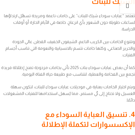
الشيك للبنات
تعتمد “عبايات سوداء شيك للبنات” على خامات ناعمة ومريحة تسهّل ارتداؤها
لساعات طويلة دون الشعور بأي انزعاج، خاصة في الأيام الحارة أو أوقات
الدراسة.
وتتنوع الخامات بين الكريب الناعم، الشيفون الخفيف، القطن عالي الجودة
والحرير الصناعي، وكلها خامات تتسم بالانسيابية والنعومة التي تناسب أجسام
الفتيات.
كما أن بعض عبايات سوداء بنات 2025 تأتي بخامات مزدوجة تمنح إطلالة فريدة
تجمع بين الفخامة والعملية، لتتناسب مع طبيعة حياة الفتاة اليومية.
ويتم اختيار الخامات بعناية في موديلات عبايات سوداء للبنات، لتكون سهلة
الغسيل ولا تحتاج إلى كيّ مستمر، مما يُسهل استخدامها للفتيات المشغولات
دائمًا.
4. تنسيق العباية السوداء مع
الإكسسوارات لتكملة الإطلالة