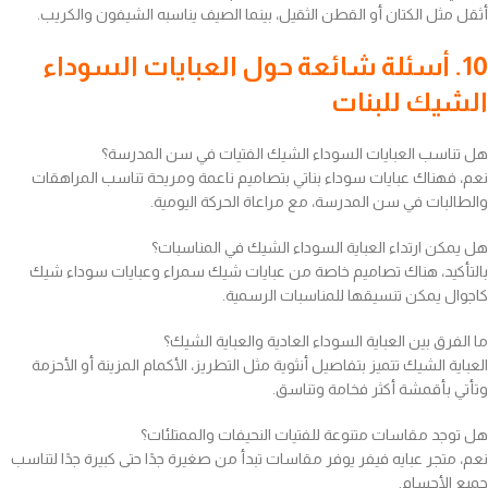
أثقل مثل الكتان أو القطن الثقيل، بينما الصيف يناسبه الشيفون والكريب.
10. أسئلة شائعة حول العبايات السوداء
الشيك للبنات
هل تناسب العبايات السوداء الشيك الفتيات في سن المدرسة؟
نعم، فهناك عبايات سوداء بناتي بتصاميم ناعمة ومريحة تناسب المراهقات
والطالبات في سن المدرسة، مع مراعاة الحركة اليومية.
هل يمكن ارتداء العباية السوداء الشيك في المناسبات؟
بالتأكيد، هناك تصاميم خاصة من عبايات شيك سمراء وعبايات سوداء شيك
كاجوال يمكن تنسيقها للمناسبات الرسمية.
ما الفرق بين العباية السوداء العادية والعباية الشيك؟
العباية الشيك تتميز بتفاصيل أنثوية مثل التطريز، الأكمام المزينة أو الأحزمة
وتأتي بأقمشة أكثر فخامة وتناسق.
هل توجد مقاسات متنوعة للفتيات النحيفات والممتلئات؟
نعم، متجر عبايه فيفر يوفر مقاسات تبدأ من صغيرة جدًا حتى كبيرة جدًا لتناسب
جميع الأجسام.