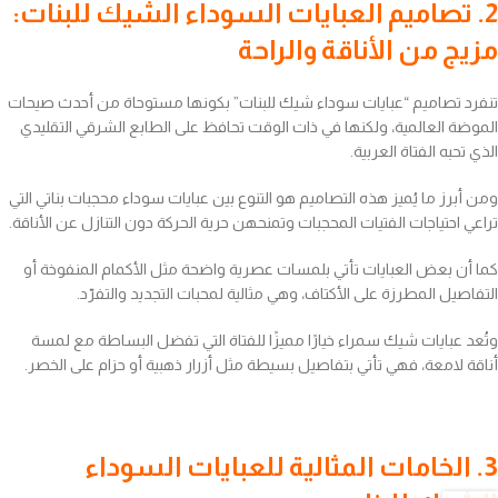
2. تصاميم العبايات السوداء الشيك للبنات:
مزيج من الأناقة والراحة
تنفرد تصاميم “عبايات سوداء شيك للبنات” بكونها مستوحاة من أحدث صيحات
الموضة العالمية، ولكنها في ذات الوقت تحافظ على الطابع الشرقي التقليدي
الذي تحبه الفتاة العربية.
ومن أبرز ما يُميز هذه التصاميم هو التنوع بين عبايات سوداء محجبات بناتي التي
تراعي احتياجات الفتيات المحجبات وتمنحهن حرية الحركة دون التنازل عن الأناقة.
كما أن بعض العبايات تأتي بلمسات عصرية واضحة مثل الأكمام المنفوخة أو
التفاصيل المطرزة على الأكتاف، وهي مثالية لمحبات التجديد والتفرّد.
وتُعد عبايات شيك سمراء خيارًا مميزًا للفتاة التي تفضل البساطة مع لمسة
أناقة لامعة، فهي تأتي بتفاصيل بسيطة مثل أزرار ذهبية أو حزام على الخصر.
3. الخامات المثالية للعبايات السوداء