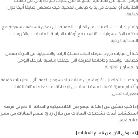
تتوفر العديد من التصاميم المتنوعة مثل عبايات سوداء بناتي التي تناسب
الطالبات أو الفتيات في بداية حياتهن العملية، حيث تمنحهن طابعًا أنيقًا دون
مبالغة.
وتعتبر عبايات شيك بنات من الخيارات المميزة التي يمكن تنسيقها بسهولة مع
مختلف الإكسسوارات، لتتناسب مع أوقات الدراسة، المقابلات، والخروجات
المسائية الراقية.
كما أن عبايات خروج سوداء للبنات تمنحكِ الراحة والانسيابية في الحركة بفضل
قصاتها الواسعة وخاماتها المريحة التي تجعلها مناسبة للارتداء اليومي
والمشاوير الطويلة.
ولمحبات التفاصيل الأنثوية، فإن عبايات بنات سوداء ناعمة تأتي بتطريزات خفيفة
وأكمام مميزة تضيف لمسة ناعمة على الإطلالة، ما يجعلها مثالية للفتيات
صغيرات السن.
إذا كنتِ تبحثين عن إطلالة تجمع بين الكلاسيكية والحداثة، لا تفوتي فرصة
استكشاف أحدث تشكيلات العبايات من خلال زيارة قسم العبايات في متجر
عبايه فيفر:
[تسوقي الآن من قسم العبايات]