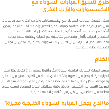
طرق تنسيق العبايات السوداء مع
الإكسسوارات والأزياء الأخرى
يمكن تنسيق العبايات السوداء مع الإكسسوارات والأزياء الأخرى بطرق عديدة،
مثل اختيار أحزمة ذات تصاميم جميلة لتحديد الخصر وإضفاء لمسة أنيقة. يمكن
أيضًا اختيار حقائب يد أنيقة بالألوان المتناسقة لإكمال الإطلالة. كما يمكن
استخدام الحجاب بألوان وتصاميم متناسقة مع العباية لإضافة عنصر جذاب
للإطلالة. تجدر الإشارة إلى أن اختيار الإكسسوارات بحذافيرها يمكن أن يجعل
الإطلالة جذابة ومتكاملة.
الختام
يجسد العباية السوداء الخليجية أسلوبًا أنيقًا وأنثويًا يعكس تراثًا ثقافيًا غنيًا. تعتبر
العباية جزءًا لا يتجزأ من الهوية والأناقة لدى النساء في الخليج. تمتزج بين التقاليد
والموضة بشكل مثالي، مما يجعلها قطعة مميزة في عالم الموضة. تتيح للنساء
الفرصة للتعبير عن أنفسهن بأناقة وثقة مطلقة. العباية السوداء ليست مجرد
قطعة من الملابس، بل هي رمز للأناقة والثقافة الخليجية.
ما الذي يجعل العباية السوداء الخليجية مميزة؟