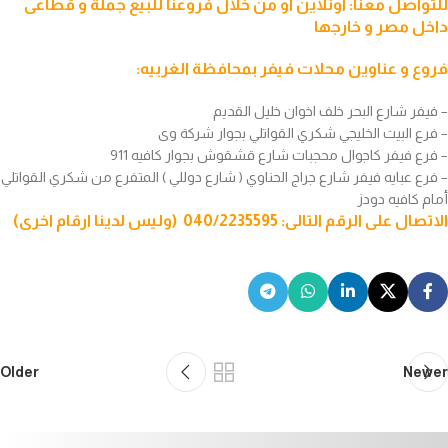
للتواصل معنا: اونلاين او من خلال فروعنا للبيع جملة و قطاعى
داخل مصر و خارجها
فروع و عناوين محلات
فيفر
بمحافظة الغربيه:
– فيفر شارع البحر خلف اخوان خليل القديم
– فرع البيت الخليجي شكري القواتلي بجوار شركة وى
– فرع فيفر كاجوال محجبات شارع قشقوش بجوار كافيه 911
– فرع عبايه فيفر شارع جراج الحناوي ( شارع دوللي ) المتفرع من شكري القواتلي
أمام كافيه دودز
الاتصال على الرقم التالى: 040/2235595 (وليس لدينا ارقام اخرى)
Older
Newer