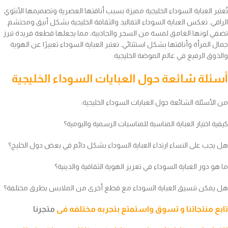
تُعتبر العباية السوداء الخليجية مميزة بسبب أناقتها العصرية وتصميمها الأنثوي
الراقي. تعكس العباية السوداء التقاليد والثقافة الخليجية بشكل أنيق ومحتشم.
تضفي لونها الغامق لمسة من السحر والجاذبية، مما يجعلها قطعة فريدة تبرز
جمال المرأة وأناقتها بشكل استثنائي. تعتبر العباية السوداء تعبيرًا عن الهوية
والذوق الرفيع في عالم الموضة الخليجية.
أسئلة شائعة حول العبايات السوداء الخليجية
من الأسئلة الشائعة حول العبايات السوداء الخليجية:
كيفية اختيار العباية المناسبة للمناسبات الرسمية واليومية؟
هل يجب على النساء ارتداء العباية السوداء بشكل دائم في بعض دول الخليج؟
ما هو دور العباية السوداء في تعزيز الهوية الثقافية والدينية؟
هل يمكن تنسيق العباية السوداء مع قطع أخرى من الملابس بطرق مختلفة؟
تابع منتجاتنا و تسوق واستمتع بتجربه مختلفه فى
متجرنا