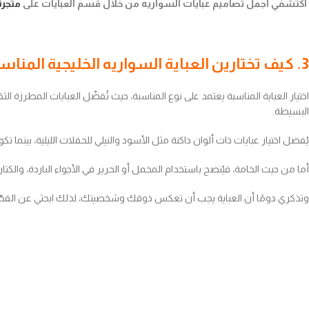
اكتشفي أجمل تصاميم عبايات السواريه من خلال قسم العبايات على
متجرنا
3. كيف تختارين العباية السواريه الخليجية المناسبة للمناسبات؟
اختيار العباية المناسبة يعتمد على نوع المناسبة، حيث تُفضّل العبايات المطرزة الثقي
البسيطة.
يُفضل اختيار عبايات ذات ألوان داكنة مثل الأسود والنيلي للحفلات الليلية، بينما تكو
أما من حيث الخامة، فيُنصح باستخدام المخمل أو الحرير في الأجواء الباردة، والك
وتذكري دومًا أن العباية يجب أن تعكس ذوقك وشخصيتك، لذلك ابحثي عن القصّة 