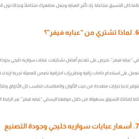
كلما كان التنسيق متناغمًا، زاد تأثير العباية وجعل مظهرك متكاملًا وجذابًا دون ا
6. لماذا تشتري من “عبايه فيفر”؟
في “عبايه فيفر”، نحرص على تقديم أفضل تشكيلات عبايات سواريه خليجي بجود
نعمل على استخدام خامات راقية وتطريزات احترافية تضمن للعميلة تجربة ارتداء 
تتوفر لدينا خيارات متعددة من حيث الألوان والمقاسات لتناسب كل الأذواق وتلائم 
كما يُمكنكِ التسوق بسهولة من خلال موقعنا الرسمي “عبايه فيفر” عبر الرابط الت
7. أسعار عبايات سواريه خليجي وجودة التصنيع