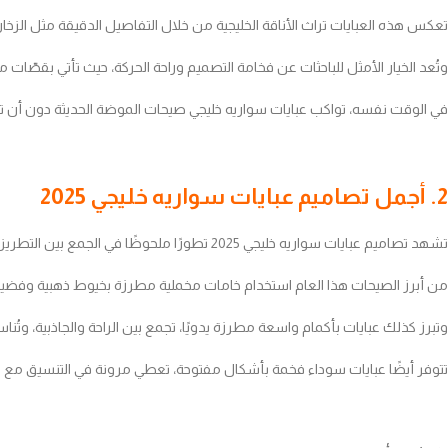
تعكس هذه العبايات تراث الأناقة الخليجية من خلال التفاصيل الدقيقة مثل الزخ
وتُعد الخيار الأمثل للباحثات عن فخامة التصميم وراحة الحركة، حيث تأتي بقصّ
في الوقت نفسه، تواكب عبايات سواريه خليجي صيحات الموضة الحديثة دون أن تتخل
2. أجمل تصاميم عبايات سواريه خليجي 2025
تشهد تصاميم عبايات سواريه خليجي 2025 تطورًا ملحوظًا في الجمع بين التطريزات الغنية والأقمشة الانسيابية التي تضفي أناقة راقية دون مبالغة.
من أبرز الصيحات هذا العام استخدام خامات مخملية مطرزة بخيوط ذهبية وفضية، 
وتبرز كذلك عبايات بأكمام واسعة مطرزة يدويًا، تجمع بين الراحة والجاذبية، وتُن
تتوفر أيضًا عبايات سوداء فخمة بأشكال مفتوحة، تعطي مرونة في التنسيق مع فس