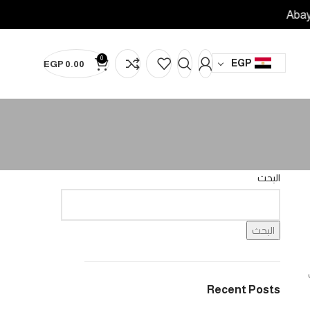
Abaya Vivre
Abaya Vivre
Abaya Vivr
0
EGP
EGP
0.00
البحث
البحث
Recent Posts