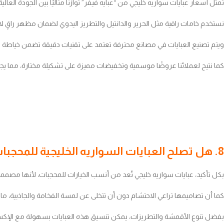
تمثل أسعار عبايات سواريه خليجي من “عبايه فيفر” توازنًا مثاليًا بين الجودة الع
نستخدم خامات راقية مثل الحرير والدانتيل والتطريز اليدوي لضمان مظهر راقٍ لا ي
ويتم تصنيع العبايات في مصانع محترفة تعتمد على تقنيات دقيقة تضمن خياطة 
كما نتيح لعملائنا عروضًا موسمية وتخفيضات مميزة على تشكيلة مختارة، مما يجعل
8. هل تصلح العبايات السواريه الخليجية للمحجبات؟
بكل تأكيد، عبايات سواريه خليجي تُعد من أنسب الخيارات للمحجبات، لأنها مص
كما أن تصاميمها تراعي الاحتشام دون أن تتخلى عن لمسة الفخامة والجاذبية، ما يجعل
بفضل تنوع الأقمشة والتطريزات، يمكن تنسيق هذه العبايات بسهولة مع الإكسس