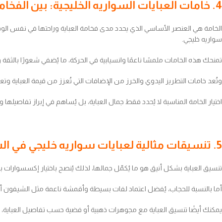
4. خامات العبايات السواريه الخليجية: بين الفخامة والراحة
الخامة هي العنصر الأساسي الذي يحدد مدى فخامة العباية وراحتها في نفس الوق
سواريه خليجي.
تمنحك هذه الخامات ملمسًا ناعمًا وانسيابية في الحركة، ما يُضفي شعورًا بالثقة 
وتُعد خامات التطريز اليدوي والخرز من الإضافات التي تُعزز من قيمة العباية وت
اختيار الخامة المناسبة لا يُحدد فقط جمال العباية، بل يُساهم في إبراز تفاصيلها وجع
5. تنسيقات مثالية لعبايات سواريه خليجي في السهرات
تنسيق العباية بشكل أنيق هو ما يُكمّل جمالها، لذلك يُنصح باختيار إكسسوارا
أما بالنسبة للحجاب، يُفضل اعتماد لفات بسيطة وأقمشة ناعمة مثل الشيفون أو ال
يمكنك أيضًا تنسيق العباية مع مجوهرات ذهبية أو فضية حسب تفاصيل العباية، 