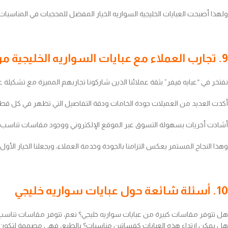
ولهذا أصبحت العبايات الخليجية السواريه الخيار المفضل للمحجبات في المناسبات 
9. تجارب العملاء مع عبايات السواريه الخليجية من عبايه فيفر
نفتخر في “عبايه فيفر” بثقة عملائنا الذين شاركونا تجاربهم المميزة مع تشكيلة ع
أكدت العديد من العميلات جودة الخامات ودقة التفاصيل التي تظهر في كل قطع
أشادت أخريات بسهولة التسوق عبر الموقع الإلكتروني ووجود مقاسات تناسب ال
وهذا النجاح المستمر يعكس التزامنا بالجودة وخدمة العملاء، ويجعلنا الخيار الأو
10. أسئلة شائعة حول عبايات سواريه خليجي
هل تتوفر مقاسات كبيرة من عبايات سواريه خليجي؟ نعم، تتوفر مقاسات تناسب
هل يمكن ارتداء هذه العبايات كفساتين مناسبات؟ بالطبع، فهي مصممة لتكون بديلً