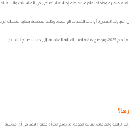
اميم متميزة وخامات فاخرة، لتمنحكِ إطلالة لا تُضاهى في المناسبات والسهرات
ن العبايات المطرزة أو ذات القصات الواسعة، وكلها مصممة بعناية لتمنحك الراح
في هذا المقال، سنتناول بالتفصيل ما يميز عبايات سواريه خليجي، وأحدث التصاميم لعام 2025، ونوضح كيفية اختيار العباية المناسبة، إلى جانب نصائح للتنسيق
الراقية والخامات العالية الجودة، ما يمنح المرأة حضورًا لافتًا في أي مناسبة.