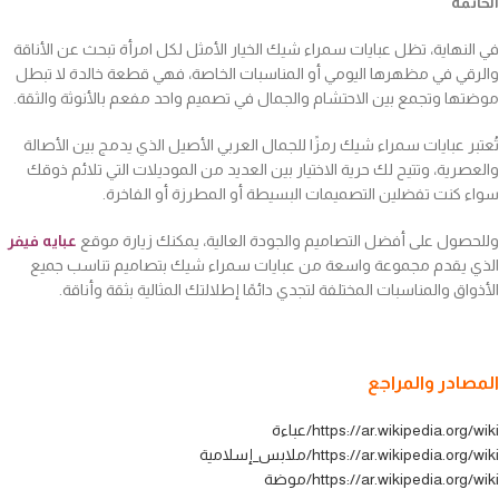
الخاتمة
في النهاية، تظل عبايات سمراء شيك الخيار الأمثل لكل امرأة تبحث عن الأناقة
والرقي في مظهرها اليومي أو المناسبات الخاصة، فهي قطعة خالدة لا تبطل
موضتها وتجمع بين الاحتشام والجمال في تصميم واحد مفعم بالأنوثة والثقة.
تُعتبر عبايات سمراء شيك رمزًا للجمال العربي الأصيل الذي يدمج بين الأصالة
والعصرية، وتتيح لك حرية الاختيار بين العديد من الموديلات التي تلائم ذوقك
سواء كنت تفضلين التصميمات البسيطة أو المطرزة أو الفاخرة.
وللحصول على أفضل التصاميم والجودة العالية، يمكنك زيارة موقع
عبايه فيفر
الذي يقدم مجموعة واسعة من عبايات سمراء شيك بتصاميم تناسب جميع
الأذواق والمناسبات المختلفة لتجدي دائمًا إطلالتك المثالية بثقة وأناقة.
المصادر والمراجع
https://ar.wikipedia.org/wiki/عباءة
https://ar.wikipedia.org/wiki/ملابس_إسلامية
https://ar.wikipedia.org/wiki/موضة