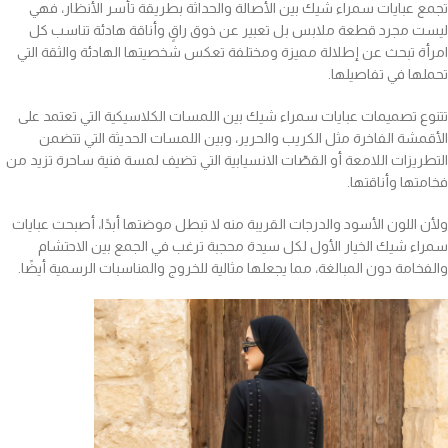
تجمع عبايات سمراء شيك بين الأصالة والحداثة بطريقة تأسر الأنظار، فهي
ليست مجرد قطعة ملابس بل تعبير عن ذوق راقٍ وأناقة هادئة تناسب كل
امرأة تبحث عن إطلالة مميزة ومختلفة تعكس شخصيتها الهادئة والثقة التي
تحملها في تفاصيلها.
تتنوع تصميمات عبايات سمراء شيك بين اللمسات الكلاسيكية التي تعتمد على
الأقمشة الفاخرة مثل الكريب والحرير، وبين اللمسات الحديثة التي تتضمن
التطريزات اللامعة أو القصّات الانسيابية التي تضيف لمسة فنية ساحرة تزيد من
فخامتها وأناقتها.
ولأن اللون الأسود والدرجات القريبة منه لا تبطل موضتها أبدًا، أصبحت عبايات
سمراء شيك الخيار الأول لكل سيدة محجبة ترغب في الجمع بين الاحتشام
والفخامة دون المبالغة، مما يجعلها مثالية للخروج والمناسبات الرسمية أيضًا.