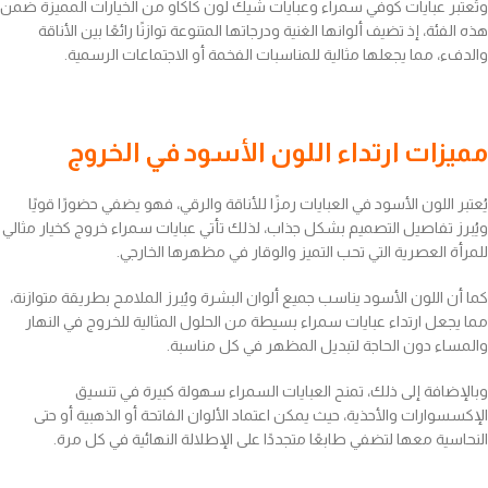
وتُعتبر عبايات كوفي سمراء وعبايات شيك لون كاكاو من الخيارات المميزة ضمن
هذه الفئة، إذ تضيف ألوانها الغنية ودرجاتها المتنوعة توازنًا رائعًا بين الأناقة
والدفء، مما يجعلها مثالية للمناسبات الفخمة أو الاجتماعات الرسمية.
مميزات ارتداء اللون الأسود في الخروج
يُعتبر اللون الأسود في العبايات رمزًا للأناقة والرقي، فهو يضفي حضورًا قويًا
ويُبرز تفاصيل التصميم بشكل جذاب، لذلك تأتي عبايات سمراء خروج كخيار مثالي
للمرأة العصرية التي تحب التميز والوقار في مظهرها الخارجي.
كما أن اللون الأسود يناسب جميع ألوان البشرة ويُبرز الملامح بطريقة متوازنة،
مما يجعل ارتداء عبايات سمراء بسيطة من الحلول المثالية للخروج في النهار
والمساء دون الحاجة لتبديل المظهر في كل مناسبة.
وبالإضافة إلى ذلك، تمنح العبايات السمراء سهولة كبيرة في تنسيق
الإكسسوارات والأحذية، حيث يمكن اعتماد الألوان الفاتحة أو الذهبية أو حتى
النحاسية معها لتضفي طابعًا متجددًا على الإطلالة النهائية في كل مرة.