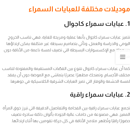
موديلات مختلفة للعبايات السمراء
1. عبايات سمراء كاجوال
تتميز عبايات سمراء كاجوال بأنها عملية ومريحة للغاية، فهي تناسب الخروج
اليومي والدراسة والعمل، وتأتي بتصاميم بسيطة غير متكلفة يمكن ارتداؤها
بسهولة مع الإكسسوارات البسيطة التي تضيف لمسة ناعمة من الأناقة دون
مبالغة.
كما أن عبايات سمراء كاجوال تتنوع بين القصّات المستقيمة والمفتوحة لتناسب
مختلف الأجسام، وتمنحك مظهرًا عصريًا يتماشى مع الموضة دون أن يفقد
لمسة الحشمة والوقار التي تميز العبايات الشرقية الكلاسيكية في جوهرها.
2. عبايات سمراء راقية
تجمع عبايات سمراء راقية بين الفخامة والتفاصيل الدقيقة التي تبرز ذوق المرأة
المميز، فهي مصنوعة من خامات عالية الجودة بألوان داكنة ساحرة تضيف
حضورًا راقيًا وتُظهر ملامح الأناقة في كل حركة تقومين بها أثناء ارتدائها.