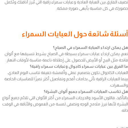
تضيف الفارق بين العباية العادية وعبايات سمراء راقية التي تُبرز أناقتك وتُكمل
حضورك في كل مناسبة بأبهى صورة ممكنة.
أسئلة شائعة حول العبايات السمراء
هل يمكن ارتداء العباية السمراء في الصباح؟
نعم، يمكن ارتداء عبايات سمراء بسيطة في الصباح بشرط تنسيقها مع ألوان
فاتحة مثل البيج أو الأبيض للحصول على إطلالة ناعمة مناسبة لأوقات النهار.
ما الفرق بين عبايات سمراء كاجوال وعبايات سمراء راقية؟
العبايات الكاجوال تكون بتصميم عملي وأقمشة خفيفة تناسب اليوم العادي،
بينما العبايات الراقية تأتي بخامات أفخم وتفاصيل أكثر تميزًا للمناسبات الخاصة
والسهرات.
هل تناسب العبايات السمراء جميع ألوان البشرة؟
بالتأكيد، فاللون الأسود والدرجات السمراء من أكثر الألوان التي تلائم جميع أنواع
البشرة لأنها تبرز ملامح الوجه وتضفي لمسة من الغموض والأناقة في الوقت
ذاته.