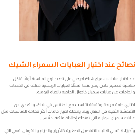
نصائح عند اختيار العبايات السمراء الشيك
عند اختيار عبايات سمراء شيك احرصي على تحديد نوع المناسبة أولًا، فلكل
مناسبة تصميم خاص يعبر عنها، فمثلاً العبايات الرسمية تختلف في القصات
والخامات عن عبايات سمراء كاجوال الخاصة بالحياة اليومية.
اختاري خامة مريحة وخفيفة تتناسب مع الطقس في بلدك، وابتعدي عن
الأقمشة الثقيلة في النهار، بينما يمكنك اختيار خامات أكثر فخامة للمناسبات مثل
عبايات سمراء سواريه التي تمنحك إطلالة ملكية لا تُنسى.
وأخيرًا، لا تنسي الانتباه للتفاصيل الصغيرة كالأزرار والحزام والنقوش، فهي التي