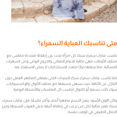
متى تناسبك العباية السمراء؟
تناسب عبايات سمراء شيك كل امرأة تبحث عن إطلالة متجددة تتماشى مع
مختلف الأوقات، فهي مثالية للدوام الصباحي والخروج اليومي وحتى السهرات
المسائية، مما يجعلها خيارًا متعدد الاستخدامات لا يمكن الاستغناء عنه.
كما تناسب عبايات سمراء شيك السيدات اللاتي يفضلن المظهر العملي دون
التنازل عن الأناقة، حيث يسهل تنسيقها مع مختلف الألوان والإكسسوارات،
سواء كانت رسمية أو كاجوال لتناسب كل المناسبات والأنشطة اليومية.
ولأن اللون الأسود يمنح الجسم مظهرًا أنحف وأكثر تناسقًا، فإن عبايات سمراء
شيك تعتبر مثالية لكل من ترغب في إطلالة أنيقة تخفي العيوب البسيطة وتبرز
الجمال الطبيعي في الوقت نفسه.