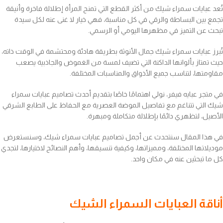
تُعد عبايات سمراء شيك من أكثر القطع التي تمنح المرأة إطلالة فاخرة وأنيقة
تجمع بين البساطة والرقي في كل مناسبة، فهي خيار لا غنى عنه لكل سيدة
تبحث عن التميز في مظهرها اليومي أو الرسمي.
تُبرز عبايات سمراء شيك جمال الأنوثة بطريقة هادئة ومحتشمة في الوقت ذاته،
حيث تمتاز بألوانها الداكنة التي تضيف لمسة من الغموض والجاذبية يصعب
مقاومتها، لتناسب جميع الأذواق والمناسبات المختلفة.
في متجر عبايه فيفر، نولي اهتمامًا خاصًا بتقديم أحدث تصاميم عبايات سمراء
شيك التي تتناغم مع تفاصيل الموضة العصرية مع الحفاظ على الطابع الشرقي
الأصيل، لتظهري دائمًا بإطلالة متكاملة ومبهرة.
في هذا المقال سنتحدث عن أجمل تصاميم عبايات سمراء شيك، وسنستعرض
موديلاتها المختلفة، ومميزاتها، وكيفية تنسيقها، وأهم النصائح لاختيارها، لتجدي
كل ما تبحثين عنه في مكان واحد.
أناقة العبايات السمراء الشيك