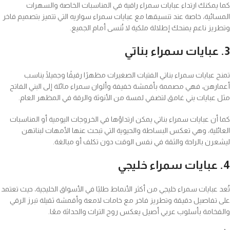
كما يمكنك ارتداء عبايات سمراء راقية في المناسبات الخاصة والسهرات
المسائية، خاصة عند تنسيقها مع عبايات سمراء سواريه التي تتميز بتصميم فاخر
وتطريز ناعم يمنحك إطلالة ملكية لا تُنسى أمام الجميع.
3. عبايات سمراء بناتي
تمنح عبايات سمراء بناتي الفتيات الصغيرات مظهرًا رقيقًا وجميلًا يناسب
أعمارهن، فهي مصممة بأقمشة خفيفة وألوان سمراء مائلة إلى البني الفاتح
مثل عبايات بني غامق لتضفي لمسة من الأنوثة والرقة في المظهر العام.
كما أن عبايات سمراء بناتي يمكن ارتداؤها في الخروجات اليومية أو المناسبات
العائلية، وهي تعكس البساطة والحيوية التي تبحث عنها الأمهات لبناتهن
ليشعرن بالراحة والثقة في نفس الوقت دون تكلف أو مبالغة.
4. عبايات سمراء خليجي
تُعد عبايات سمراء خليجي من أكثر الأنماط طلبًا في الأسواق الخليجية، حيث تعتمد
على تفاصيل دقيقة وتطريز فاخر مع خامات لامعة وأقمشة ثقيلة تبرز الرقي
والفخامة بأسلوب عربي أصيل يعكس روح التراث والحداثة معًا.