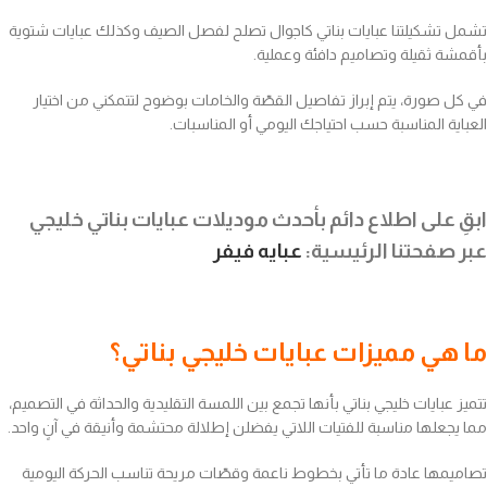
تشمل تشكيلتنا عبايات بناتي كاجوال تصلح لفصل الصيف وكذلك عبايات شتوية
بأقمشة ثقيلة وتصاميم دافئة وعملية.
في كل صورة، يتم إبراز تفاصيل القصّة والخامات بوضوح لتتمكني من اختيار
العباية المناسبة حسب احتياجك اليومي أو المناسبات.
ابقِ على اطلاع دائم بأحدث موديلات عبايات بناتي خليجي
عبر صفحتنا الرئيسية:
عبايه فيفر
ما هي مميزات عبايات خليجي بناتي؟
تتميز عبايات خليجي بناتي بأنها تجمع بين اللمسة التقليدية والحداثة في التصميم،
مما يجعلها مناسبة للفتيات اللاتي يفضلن إطلالة محتشمة وأنيقة في آنٍ واحد.
تصاميمها عادة ما تأتي بخطوط ناعمة وقصّات مريحة تناسب الحركة اليومية