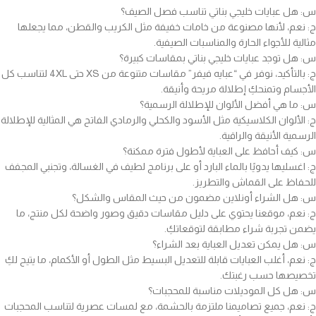
س: هل عبايات خليجي بناتي تناسب فصل الصيف؟
ج: نعم، لأنها مصنوعة من خامات خفيفة مثل الكريب والقطن، مما يجعلها
مثالية للأجواء الحارة والمناسبات الصيفية.
س: هل توجد عبايات خليجي بناتي بمقاسات كبيرة؟
ج: بالتأكيد، نوفر في “عبايه فيفر” مقاسات متنوعة من XS حتى 4XL لتناسب كل
الأجسام وتمنحكِ إطلالة مريحة وأنيقة.
س: ما هي أفضل الألوان للإطلالة الرسمية؟
ج: الألوان الكلاسيكية مثل الأسود والكحلي والرمادي الفاتح هي المثالية للإطلالة
الرسمية الأنيقة والراقية.
س: كيف أحافظ على العباية لأطول فترة ممكنة؟
ج: اغسليها يدويًا بالماء البارد أو على برنامج لطيف في الغسالة، وتجنبي المجفف
للحفاظ على القماش والتطريز.
س: هل الشراء أونلاين مضمون من حيث المقاس والشكل؟
ج: نعم، موقعنا يحتوي على دليل مقاسات دقيق وصور واضحة لكل منتج، ما
يضمن تجربة شراء مطابقة لتوقعاتكِ.
س: هل يمكن تعديل العباية بعد الشراء؟
ج: نعم، أغلب العبايات قابلة للتعديل البسيط مثل الطول أو الأكمام، ما يتيح لكِ
تخصيصها حسب رغبتك.
س: هل كل الموديلات مناسبة للمحجبات؟
ج: نعم، جميع تصاميمنا ملتزمة بالحشمة، مع لمسات عصرية لتناسب المحجبات