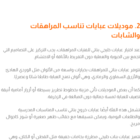
2. موديلات عبايات تناسب المراهقات
والشابات
عند اختيار عبايات خليجي بناتي للفتيات المراهقات، يجب التركيز على التصاميم التي
تجمع بين الحيوية والعملية دون التفريط بالأناقة أو الاحتشام.
تتوفر عبايات بناتي للمراهقات بخيارات واسعة من الألوان مثل الوردي الهادئ
والأزرق السماوي والرمادي، وهي ألوان تمنح العباية طابعًا شابًا وعصريًا.
كما أن بعض الموديلات تأتي مزينة بخطوط تطريز بسيطة أو أزرار أمامية أنيقة
تضيف للعباية لمسة جمالية دون المبالغة في الزخرفة.
تشمل هذه الفئة أيضًا عبايات خروج بناتي تناسب المناسبات المدرسية
والطلعات اليومية، ويمكن تنسيقها مع حقائب ظهر صغيرة أو شوز كاجوال
مريح.
تتميز عبايات بنات خليجي مطرزة بخامات خفيفة مثل القطن أو الكتان، وهي