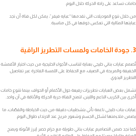
خامات تساعد على راحة الحركة خلال اليوم.
من خلال تنوع الموديلات التي تقدمها “عبايه فيفر”، يمكن لكل فتاة أن تجد
عبايتها المثالية التي تعكس ذوقها في كل مناسبة.
3. جودة الخامات ولمسات التطريز الراقية
تُصمم عبايات بناتي خليجي بعناية لتناسب الأجواء الخليجية من حيث اختيار الأقمشة
الخفيفة والمريحة في الصيف، مع الحفاظ على اللمسة الفاخرة عبر تفاصيل
التطريز اليدوي.
تشمل بعض العبايات تطريزات رفيعة حول الأكمام أو الحواف، بينما تتنوع خامات
أخرى بين الكريب الناعم واللينن، لتمنح الفتاة حرية الحركة والأناقة في آن واحد.
عبايات بنات خليجي ناعمة تأتي بتشطيبات دقيقة من حيث الخياطة والقصّات، ما
يضمن ملاءمتها لشكل الجسم وشعور مريح عند الارتداء طوال اليوم.
كما نجد ضمن التصاميم عبايات بناتي طويلة مع حزام خصر يُبرز الأنوثة ويمنح
العباية طابعًا عصريًا مع الحفاظ على الطابع التقليدي الأنيق.