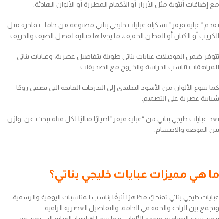
مع إضافات أنثوية مثل الأزرار أو الأكمام المطرزة أو الألوان الهادئة.
تقدم “عبايه فيفر” تشكيلة عبايات خليجي بناتي مصنوعة من خامات فاخرة مثل
الكريب أو الكتان أو القطن الخفيف، ما يجعلها مثالية لفصل الصيف والخريف.
تتوفر ضمن الموديلات عبايات بناتي طويلة بتفاصيل عصرية، وعبايات بناتي
للمراهقات تناسب الدراسة والخروج مع الصديقات.
كما تتنوع الألوان من الأسود التقليدي إلى التدرجات الفاتحة التي تضفي روحًا
شبابية عصرية على التصميم.
تعد عبايات خليجي بناتي من “عبايه فيفر” اختيارًا مثاليًا لكل فتاة تبحث عن توازن
بين الموضة والاحتشام.
ما هي مميزات عبايات خليجي بناتي؟
عبايات خليجي بناتي تمنحكِ مظهرًا أنيقًا يناسب المناسبات اليومية والرسمية،
وتجمع بين الراحة والخفة في الخامة، والتفاصيل العصرية الراقية.
تتميز بتنوع التصاميم وتعدد الألوان، مما يتيح لكِ اختيار العباية التي تعبر عن