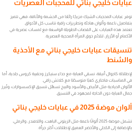
عبايات خليجي بناتي للمحجبات العصريات
توفر عبايات المحجبات الشيك مزيجًا رائعًا من الحشمة والأناقة، فهي تتميز
بتفاصيل ناعمة وألوان هادئة وتطريزات راقية تناسب كل الأذواق.
تعتمد هذه العبايات على القصات الطويلة الواسعة مع لمسات عصرية في
الأكمام أو الأزرار، لتلائم ذوق المرأة المحجبة العصرية.
تنسيقات عبايات خليجي بناتي مع الأحذية
والشنط
لإطلالة كاجوال أنيقة، نسقي العباية مع حذاء سنيكرز وحقيبة كروس جلدية، أما
في المناسبات فاختاري كعبًا متوسطًا مع كلاتش راقي.
الألوان الحيادية مثل الأبيض والأسود والبيج تسهّل تنسيق الإكسسوارات، وتُبرز
جمال العباية دون الحاجة لمجهود في التنسيق.
ألوان موضة 2025 في عبايات خليجي بناتي
تشمل موضة 2025 ألوانًا ناعمة مثل الزيتوني الباهت، واللافندر، والرملي،
بالإضافة إلى الكحلي والأخضر العميق لإطلالات أكثر جرأة.