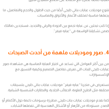
تتنوع موديلات عبايات بناتي خليجي أيضًا من حيث الطول والحجم والتفاصيل، ما
يجعلها مناسبة لمختلف الأعمار والأذواق والمناسبات.
إذا كنتِ تبحثين عن عباية تجمع بين الجودة والرقي والتجديد، فستجدين ضالتك
ضمن تشكيلتنا الواسعة في “عبايه فيفر”.
4. صور وموديلات ملهمة من أحدث الصيحات
من بين أكثر العوامل التي تساعد في اختيار العباية المناسبة هي مشاهدة صور
عبايات خليجي للبنات التي تعرض تفاصيل التصميم وكيفية التنسيق مع
الإكسسوارات.
نستعرض في متجرنا “عبايه فيفر” موديلات عبايات بناتي خليجي بتنسيقات
مختلفة مثل الطرح الملونة، الحقائب الجلدية، والنظارات الشمسية الشبابية.
كما نقدم موديلات عبايات بنات خليجي مطرزة برسومات ناعمة حول الأكمام أو
الصدر، مستوحاة من الأزهار أو الأشكال الهندسية التي تفضلها الشابات.