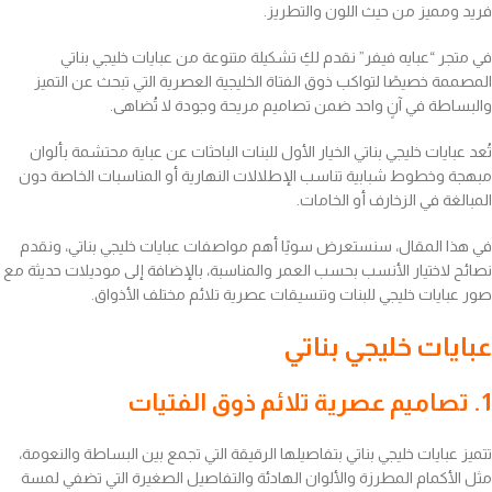
فريد ومميز من حيث اللون والتطريز.
في متجر “عبايه فيفر” نقدم لكِ تشكيلة متنوعة من عبايات خليجي بناتي
المصممة خصيصًا لتواكب ذوق الفتاة الخليجية العصرية التي تبحث عن التميز
والبساطة في آنٍ واحد ضمن تصاميم مريحة وجودة لا تُضاهى.
تُعد عبايات خليجي بناتي الخيار الأول للبنات الباحثات عن عباية محتشمة بألوان
مبهجة وخطوط شبابية تناسب الإطلالات النهارية أو المناسبات الخاصة دون
المبالغة في الزخارف أو الخامات.
في هذا المقال، سنستعرض سويًا أهم مواصفات عبايات خليجي بناتي، ونقدم
نصائح لاختيار الأنسب بحسب العمر والمناسبة، بالإضافة إلى موديلات حديثة مع
صور عبايات خليجي للبنات وتنسيقات عصرية تلائم مختلف الأذواق.
عبايات خليجي بناتي
1. تصاميم عصرية تلائم ذوق الفتيات
تتميز عبايات خليجي بناتي بتفاصيلها الرقيقة التي تجمع بين البساطة والنعومة،
مثل الأكمام المطرزة والألوان الهادئة والتفاصيل الصغيرة التي تضفي لمسة