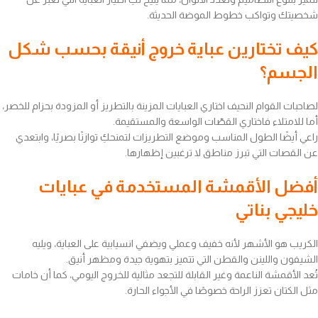
شخصيتك وتواكب خطوط الموضة الحديثة.
كيف تختارين عباية خروج أنيقة بحسب شكل
الجسم؟
لصاحبات القوام النحيف اختاري العبايات المزينة بالتطريز أو المزودة بحزام للخصر،
أما للامتلاء فاختاري القصّات الواسعة والمستقيمة.
راعي أيضًا الطول المناسب وموضع التطريزات لتمنحكِ توازنًا بصريًا، وابتعدي
عن القصات التي تبرز مناطق لا ترغبين إظهارها.
أفضل الأقمشة المستخدمة في عبايات
خليجي بناتي
الكريب هو الأشهر لأنه خفيف وعملي ويضفي انسيابية على العباية، ويليه
الشيفون واللينن والقطن التي تتميز بتهوية جيدة ومظهر أنيق.
تُعد الأقمشة الناعمة وغير القابلة للتجعد مثالية للخروج اليومي، كما أن خامات
مثل الكتان تعزز الراحة خصوصًا في الأجواء الحارة.