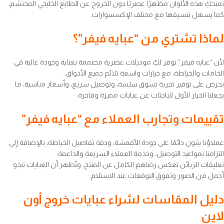
تمنحكِ هذه الألوان مظهرًا عصريًا دون الخروج عن الطابع الخليجي المحتشم،
كما يسهل تنسيقها مع مختلف الإكسسوارات.
لماذا تشتري من “عبايه فيفر”؟
لأن “عبايه فيفر” توفر لكِ موديلات عصرية مصممة بعناية وجودة عالية في
الخامات والخياطة، مع خيارات واسعة تلائم جميع الأذواق.
نحرص على توفير تجربة تسوق سلسة، وتوصيل سريع، وأسعار مناسبة، ما
يجعلنا الخيار الأول للباحثات عن عبايات مميزة وفاخرة.
تقييمات وتجارب العملاء مع “عبايه فيفر”
عملاؤنا يثنون دائمًا على جودة الأقمشة، ودقة تفاصيل الخياطة، بالإضافة إلى
التزامنا بمواعيد التوصيل، وخدمة العملاء السريعة والداعمة.
تعليقات الزبائن تعكس رضاهم الكامل عن المنتج، وتُظهر أن العبايات تبدو
أجمل من الصور وتفوق التوقعات عند الاستلام.
دليل المقاسات لشراء عبايات خروج أون
لاين