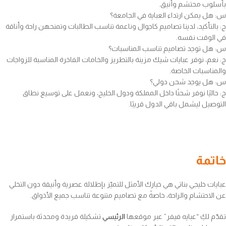
بأسلوب محتشم وأنيق.
س: هل يمكن ارتداء العباية في الجامعة؟
ج: بالتأكيد، لدينا تصاميم كاجوال وناعمة تناسب الطالبات وتمنحهن راحة وأناقة
في الوقت نفسه.
س: هل توجد تصاميم تناسب المناسبات؟
ج: نعم، نوفر عبايات شيك مزينة بالتطريز والخامات الفاخرة المناسبة للزواجات
والمناسبات الخاصة.
س: هل يوجد شحن دولي؟
ج: حاليًا نوفر شحنًا داخل المملكة ودول الخليج، ونعمل على توسيع نطاق
التوصيل ليشمل باقي الدول قريبًا.
خاتمة
عبايات خليجي بناتي هي خيارك الأمثل للتميّز بإطلالة عصرية وأنيقة دون التخلي
عن الاحتشام والراحة، خاصةً مع تصاميم متنوعة تناسب جميع الأذواق.
تقدّم لكِ “عبايه فيفر” عبر موقعها
الرئيسي
تشكيلة فريدة ومحدثة باستمرار