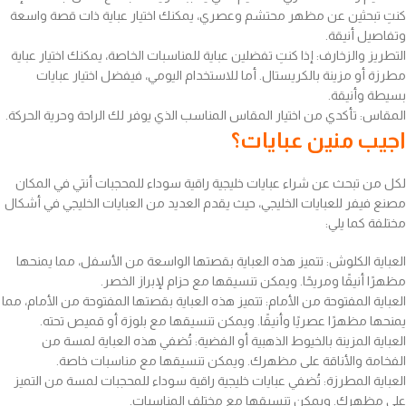
كنتِ تبحثين عن مظهر محتشم وعصري، يمكنك اختيار عباية ذات قصة واسعة
وتفاصيل أنيقة.
التطريز والزخارف: إذا كنتِ تفضلين عباية للمناسبات الخاصة، يمكنك اختيار عباية
مطرزة أو مزينة بالكريستال. أما للاستخدام اليومي، فيفضل اختيار عبايات
بسيطة وأنيقة.
المقاس: تأكدي من اختيار المقاس المناسب الذي يوفر لك الراحة وحرية الحركة.
اجيب منين عبايات؟
لكل من تبحث عن شراء عبايات خليجية راقية سوداء للمحجبات أنتي في المكان
مصنع فيفر للعبايات الخليجي، حيث يقدم العديد من العبايات الخليجي في أشكال
مختلفة كما يلي:
العباية الكلوش: تتميز هذه العباية بقصتها الواسعة من الأسفل، مما يمنحها
مظهرًا أنيقًا ومريحًا. ويمكن تنسيقها مع حزام لإبراز الخصر.
العباية المفتوحة من الأمام: تتميز هذه العباية بقصتها المفتوحة من الأمام، مما
يمنحها مظهرًا عصريًا وأنيقًا. ويمكن تنسيقها مع بلوزة أو قميص تحته.
العباية المزينة بالخيوط الذهبية أو الفضية: تُضفي هذه العباية لمسة من
الفخامة والأناقة على مظهرك. ويمكن تنسيقها مع مناسبات خاصة.
العباية المطرزة: تُضفي عبايات خليجية راقية سوداء للمحجبات لمسة من التميز
على مظهرك. ويمكن تنسيقها مع مختلف المناسبات.