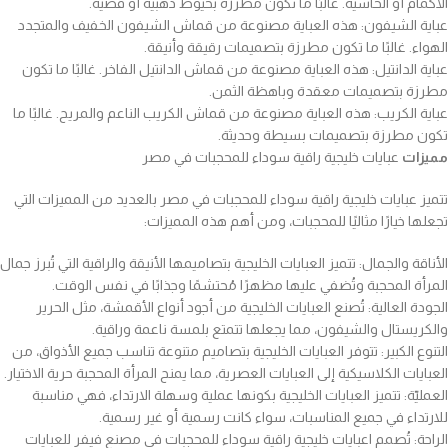
الأكمام أو الحاشية. غالبًا ما تكون مطرزة بخيوط ذهبية أو فضية.
عباية الشيفون: هذه العباية مصنوعة من قماش الشيفون الخفيف والمتجدد
الهواء. غالبًا ما تكون مطرزة بتصميمات رقيقة وأنيقة.
عباية الدانتيل: هذه العباية مصنوعة من قماش الدانتيل الفاخر. غالبًا ما تكون
مطرزة بتصميمات معقدة وباهظة الثمن.
عباية الكريب: هذه العباية مصنوعة من قماش الكريب الناعم والمريح. غالبًا ما
تكون مطرزة بتصميمات بسيطة وحديثة.
مميزات
عبايات خليجية راقية سوداء للمحجبات في مصر
تتميز عبايات خليجية راقية سوداء للمحجبات في مصر بالعديد من المميزات التي
تجعلها خيارًا مثاليًا للمحجبات، ومن أهم هذه المميزات:
الأناقة والجمال: تتميز العبايات الخليجية بتصاميمها الأنيقة والراقية التي تُبرز جمال
المرأة المحجبة وتُضفي عليها مظهرًا مُحتشمًا وجذابًا في نفس الوقت.
الجودة العالية: تُصنع العبايات الخليجية من أجود أنواع الأقمشة، مثل الحرير
والكريستال والشيفون، مما يجعلها تتمتع بلمسة ناعمة وراقية.
التنوع الكبير: تتوفر العبايات الخليجية بتصاميم متنوعة تناسب جميع الأذواق، من
العبايات الكلاسيكية إلى العبايات العصرية، مما يمنح المرأة المحجبة حرية الاختيار.
العمليّة: تتميز العبايات الخليجية بكونها عملية وسهلة الارتداء، فهي مناسبة
للارتداء في جميع المناسبات، سواء كانت رسمية أو غير رسمية.
الراحة: تُصمم اعبايات خليجية راقية سوداء للمحجبات في مصنع فيفر للعبايات