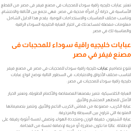
تعتبر عبايات خليجيه راقية سوداء للمحجبات في مصنع فيفر فى مصر من القطع
الأساسية في خزانة أي امرأة محجبة في مصر. فهي تجمع بين الأناقة والاحتشام،
وتناسب مختلف المناسبات والاستخدامات اليومية. يقدم هذا الدليل الشامل
معلومات مفصلة لمساعدتك في اختيار العباية الخليجية السوداء الراقية
والمناسبة لك في مصر.
عبايات خليجيه راقية سوداء للمحجبات فى
مصنع فيفر في مصر
تتنوع تصاميم
عبايات
خليجية راقية سوداء للمحجبات في مصر في مصنع فيفر
لتناسب مختلف الأذواق والاحتياجات. في السطور التالية نوضح انواع عبايات
خليجية راقية سوداء للمحجبات في مصر:
العباية الكلاسيكية: تتميز بقصتها الفضفاضة والأكمام الطويلة، وتعتبر الخيار
الأمثل للمظهر المحتشم والأنيق.
عباية الكريب: مصنوعة من قماش الكريب الناعم والأنيق، وتتميز بتصميماتها
المتنوعة التي تتراوح بين البسيطة والمزخرفة.
عباية الشيفون: خفيفة الوزن ومتجددة الهواء، وتضفي لمسة أنثوية رقيقة على
الإطلالة. غالبًا ما تكون مطرزة أو مزينة لإضافة لمسة من الفخامة.