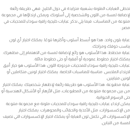
تحظى العبايات الملونة بشعبية متزايدة في دول الخليج. فهي طريقة رائعة
لإضافة لمسة من اللون والشخصية إلى أسلوبك، ويمكن ارتداؤها في مجموعة
متنوعة من المناسبات. فيما يلي نذكر عبايات خليجية راقية سوداء للمحجبات في
مصر:
عباية بلون واحد: هذا هو أبسط أسلوب وأكثرها تنوعًا. يمكنك اختيار أي لون
يناسب ذوقك ومزاجك.
عباية مخطط: هذا الأسلوب هو رائع لإضافة لمسة من الاهتمام إلى مظهرك.
يمكنك اختيار خطوط عمودية أو أفقية أو حتى خطوط مائلة.
عبايات خليجية راقية سوداء للمحجبات مزدوجة اللون: هذا الأسلوب هو خيار أنيق
لارتداء الملابس. مناسبة للمناسبات الخاصة. يمكنك اختيار لونين متكاملين أو
لونين متباينين.
عباية مطبوعة: هذا الأسلوب هو طريقة رائعة لإظهار شخصيتك. يمكنك اختيار
من بين مجموعة متنوعة من المطبوعات، مثل الأزهار أو الأشكال الهندسية أو
حتى الرسوم الحيوانية.
يمكن ارتداء عبايات خليجية راقية سوداء للمحجبات ملونة مع مجموعة متنوعة
من الإكسسوارات، مثل الأحذية والحقائب والمجوهرات. يمكنك اختيار
الإكسسوارات التي تكمل لون العباية أو يمكنك اختيار الإكسسوارات التي تضيف
لمسة من التباين.