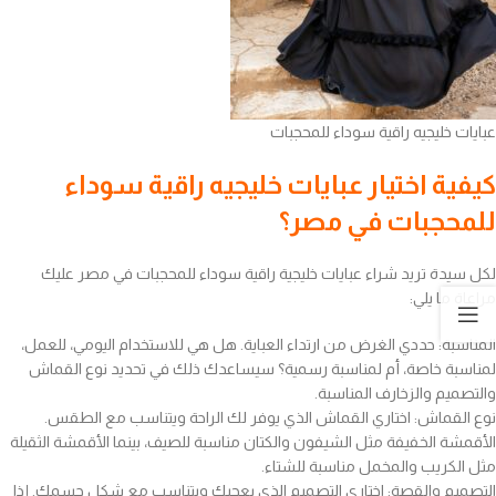
عبايات خليجيه راقية سوداء للمحجبات
كيفية اختيار عبايات خليجيه راقية سوداء
للمحجبات في مصر؟
لكل سيدة تريد شراء عبايات خليجية راقية سوداء للمحجبات في مصر عليك
مراعاة ما يلي:
المناسبة: حددي الغرض من ارتداء العباية. هل هي للاستخدام اليومي، للعمل،
لمناسبة خاصة، أم لمناسبة رسمية؟ سيساعدك ذلك في تحديد نوع القماش
والتصميم والزخارف المناسبة.
نوع القماش: اختاري القماش الذي يوفر لك الراحة ويتناسب مع الطقس.
الأقمشة الخفيفة مثل الشيفون والكتان مناسبة للصيف، بينما الأقمشة الثقيلة
مثل الكريب والمخمل مناسبة للشتاء.
التصميم والقصة: اختاري التصميم الذي يعجبك ويتناسب مع شكل جسمك. إذا