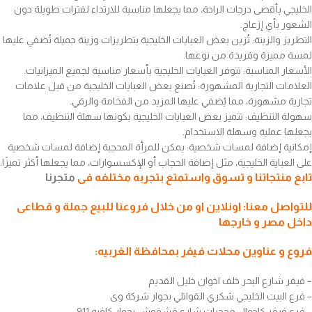
الخليجي بأقصى درجات الراحة، مما يجعلها مناسبة للارتداء لفترات طويلة دون
الشعور بأي إزعاج.
التطريز والزينة: تُزين بعض العبايات الخليجية بتطريزات وزينة جميلة تُضفي عليها
لمسة مميزة وفريدة من نوعها.
الأسعار المناسبة: تتوفر العبايات الخليجية بأسعار مناسبة لجميع الميزانيات.
العلامات التجارية المشهورة: تُصنع بعض العبايات الخليجية من قبل علامات
تجارية مشهورة، مما يُضفي عليها المزيد من الفخامة والرقي.
سهولة التنظيف: تتميز بعض العبايات الخليجية بكونها سهلة التنظيف، مما
يجعلها عملية وسهلة الاستخدام.
إمكانية إضافة لمسات شخصية: يمكن للمرأة المحجبة إضافة لمسات شخصية
على العباية الخليجية، مثل إضافة الحجاب أو الإكسسوارات، مما يجعلها أكثر تميزًا.
تابع منتجاتنا و تسوق واستمتع بتجربه مختلفه فى
متجرنا
للتواصل معنا: اونلاين او من خلال فروعنا للبيع جملة و قطاعى
داخل مصر و خارجها
فروع و عناوين محلات فيفر بمحافظة الغربيه:
– فيفر شارع البحر خلف اخوان خليل القديم
– فرع البيت الخليجي شكري القواتلي بجوار شركة وى
– فرع فيفر كاجوال محجبات شارع قشقوش بجوار كافيه 911