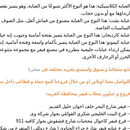
العباية الكلاسيكية: هذا هو النوع الأكثر شيوعًا من العباية، وهو يتم
ارتداؤها مع أو بدون حجاب.
عباية بشت: هذا النوع من العباية مصنوع من قماش أثقل، مثل الصوف أو 
المناسبات الخاصة.
عباية كارديجان: هذا النوع من العباية يتميز بفتحة أمامية وجيوب. إنه خيا
عباية كيمونو: هذا النوع من العباية يتميز بأكمام واسعة وفتحة أمامية. إ
يمكن ارتداء عبايات خليجية مطرزة في مصنع فيفر مع مجموعة متنوعة من 
الخرز أو الزخارف الأخرى.
تابع منتجاتنا و تسوق واستمتع بتجربه مختلفه فى
متجرنا
للتواصل معنا: اونلاين او من خلال فروعنا للبيع جملة و قطاعى داخل م
فروع و عناوين محلات فيفر بمحافظة الغربيه:
– فيفر شارع البحر خلف اخوان خليل القديم
– فرع البيت الخليجي شكري القواتلي بجوار شركة وى
– فرع فيفر كاجوال محجبات شارع قشقوش بجوار كافيه 911
– فرع عبايه فيفر شارع جراج الحناوي ( شارع دوللي ) المتفرع من شكري