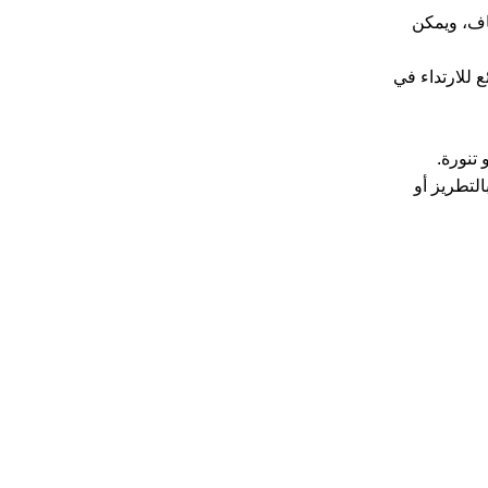
فاف، ويمكن
 للارتداء في
 تنورة.
لتطريز أو