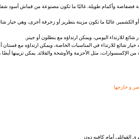
يز بقصة فضفاضة وأكمام طويلة. غالبًا ما تكون مصنوعة من قماش أسود ش
الكشمير. غالبًا ما تكون مزينة بتطريز أو زخرفة أخرى، وهي خيار شائع
ر شائع للارتداء اليومي، ويمكن ارتداؤه مع بنطلون أو جينز.
نه خيار شائع للارتداء في المناسبات الخاصة، ويمكن ارتداؤه مع فستان أو
الإكسسوارات، مثل الأحزمة والأوشحة والقلائد. يمكن تزيينها أيضًا با
صر و خارجها
 القواتلي أمام كافيه دودز