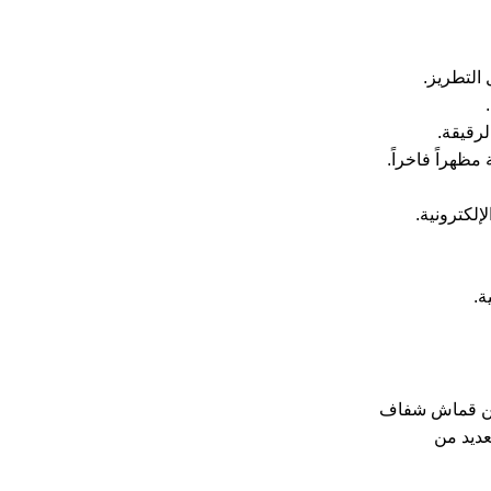
 التطريز.
لرقيقة.
ظهراً فاخراً.
إلكترونية.
ة.
ع من قماش شفاف
عديد من