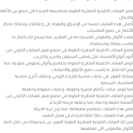
تتميز العبايات الخليجية المطرزة الملونة بتصاميمها الفريدة التي تجمع بين الأناقة
والجمال.
تُضفي هذه العبايات لمسة من الإشراق والبهجة على إطلالتك، وتجعلكِ محطّ
الأنظار في جميع المناسبات.
تتعدد الألوان والنقوش المستخدمة في التطريز، مما يسمح لكِ باختيار ما
يناسب ذوقكِ وشخصيتكِ.
تصنع العبايات الخليجية المطرزة الملونة في مصنع فيفر للعبايات الخليجي من
أجود أنواع الأقمشة، مثل قماش الشيفون والحرير والكريب.
تتوفر العبايات الخليجية المطرزة الملونة بتصاميم وألوان ونقوش متنوعة، مما
يتيح لكِ اختيار ما يناسب جميع الأذواق والاحتياجات.
يمكنكِ العثور على عبايات مناسبة للارتداء اليومي، وعبايات أخرى مناسبة
للمناسبات الرسمية.
كما تتوفر عبايات بأكمام قصيرة وطويلة، وعبايات مفتوحة ومغلقة.
تصنع العبايات الخليجية المطرزة الملونة في مصنع فيفر للعبايات الخليجي من
أقمشة خفيفة وناعمة، مما يجعلها مريحة للارتداء.
تتميز هذه العبايات بتصاميم فضفاضة، مما يتيح حرية الحركة.
تعتبر هذه العبايات خيارًا مثاليًا للارتداء في فصل الصيف.
تتيح لكِ العبايات الخليجية المطرزة الملونة التعبير عن شخصيتك من خلال اختيار
الألوان والنقوش التي تفضلينها.