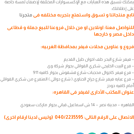
يمكنك تنسيق هذه العبايات مع الإكسسوارات المختلفة لإضفاء لمسة خاصة
على إطلالتك.
تابع منتجاتنا و تسوق واستمتع بتجربه مختلفه فى
متجرنا
للتواصل معنا: اونلاين او من خلال فروعنا للبيع جملة و قطاعى
داخل مصر و خارجها
فروع و عناوين محلات فيفر بمحافظة الغربيه:
– فيفر شارع البحر خلف اخوان خليل القديم
– فرع البيت الخليجي شكري القواتلي بجوار شركة وى
– فرع فيفر كاجوال محجبات شارع قشقوش بجوار كافيه 911
– فرع عبايه فيفر شارع جراج الحناوي ( شارع دوللي ) المتفرع من شكري القواتلي
أمام كافيه دودز
عنوان المكتب الأدارى لفيفر فى القاهره:
القاهره – مدينة نصر – 14 ش اسماعيل قباني بجوار ماركت سعودي
الاتصال على الرقم التالى: 040/2235595 (وليس لدينا ارقام اخرى)