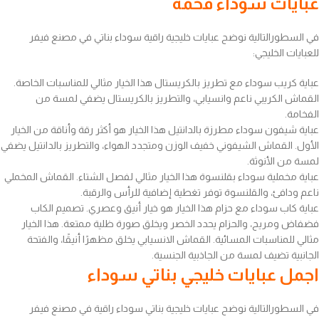
عبايات سوداء فخمة
في السطورالتالية نوضح عبايات خليجية راقية سوداء بناتي في مصنع فيفر
للعبايات الخليجي:
عباية كريب سوداء مع تطريز بالكريستال هذا الخيار مثالي للمناسبات الخاصة.
القماش الكريبي ناعم وانسيابي، والتطريز بالكريستال يضفي لمسة من
الفخامة.
عباية شيفون سوداء مطرزة بالدانتيل هذا الخيار هو أكثر رقة وأناقة من الخيار
الأول. القماش الشيفوني خفيف الوزن ومتجدد الهواء، والتطريز بالدانتيل يضفي
لمسة من الأنوثة.
عباية مخملية سوداء بقلنسوة هذا الخيار مثالي لفصل الشتاء. القماش المخملي
ناعم ودافئ، والقلنسوة توفر تغطية إضافية للرأس والرقبة.
عباية كاب سوداء مع حزام هذا الخيار هو خيار أنيق وعصري. تصميم الكاب
فضفاض ومريح، والحزام يحدد الخصر ويخلق صورة ظلية ممتعة. هذا الخيار
مثالي للمناسبات المسائية. القماش الانسيابي يخلق مظهرًا أنيقًا، والفتحة
الجانبية تضيف لمسة من الجاذبية الجنسية.
اجمل عبايات خليجي بناتي سوداء
في السطورالتالية نوضح عبايات خليجية بناتي سوداء راقية في مصنع فيفر