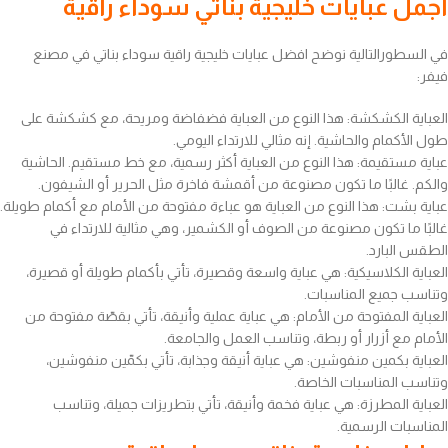
اجمل عبايات خليجية بناتي سوداء راقية
في السطورالتالية نوضح افضل عبايات خليجية راقية سوداء بناتي في مصنع
فيفر:
العباية الكشكشة: هذا النوع من العباية فضفاضة ومريحة، مع كشكشة على
طول الأكمام والحاشية. إنه مثالي للارتداء اليومي.
عباية مستقيمة: هذا النوع من العباية أكثر رسمية، مع خط مستقيم. الحاشية
والكم. غالبًا ما تكون مصنوعة من أقمشة فاخرة مثل الحرير أو الشيفون.
عباية بشت: هذا النوع من العباية هو عباءة مفتوحة من الأمام مع أكمام طويلة.
غالبًا ما تكون مصنوعة من الصوف أو الكشمير، وهي مثالية للارتداء في
الطقس البارد.
العباية الكلاسيكية: هي عباية واسعة وقصيرة، تأتي بأكمام طويلة أو قصيرة،
وتناسب جميع المناسبات.
العباية المفتوحة من الأمام: هي عباية عملية وأنيقة، تأتي بقصّة مفتوحة من
الأمام مع أزرار أو ربطة، وتناسب العمل والجامعة.
العباية بكمين منفوشين: هي عباية أنيقة وجذابة، تأتي بكمّين منفوشين،
وتناسب المناسبات الخاصة.
العباية المطرزة: هي عباية فخمة وأنيقة، تأتي بتطريزات جميلة، وتناسب
المناسبات الرسمية.