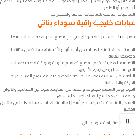
التفاصيل: قد يكون الدانتيل مطرزًا أو منقوشًا أو عاديًا، ويستخدم لتزيين الأكمام
أو الصدر أو الظهر.
المناسبات: مناسبة للمناسبات الخاصة والسهرات.
عبايات خليجية راقية سوداء بناتي
تتميز
عبايات
خليجية راقية سوداء بناتي في مصنع فيفر بعدة مميزات، منها:
الجودة العالية: تصنع العبايات من أجود أنواع الأقمشة، مما يضمن متانتها
وجودتها العالية.
التصاميم العصرية: يقدم المصنع تصاميم متنوعة ومواكبة لأحدث صيحات
الموضة، مما يرضي جميع الأذواق.
الراحة: تتميز العبايات بقصتها المريحة والفضفاضة، مما يمنح الفتيات حرية
الحركة والانسيابية.
التنوع: يوفر المصنع مجموعة واسعة من العبايات، تتنوع بين التصاميم والألوان
والمقاسات، مما يتيح للفتيات اختيار ما يناسبهن.
الأسعار المناسبة: يقدم المصنع أسعاراً مناسبة للعبايات، مما يجعلها في متناول
الجميع.
عبايات خليجية راقية سوداء بناتي