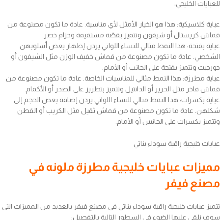
للعبايات الخليجي:
عباية كلاسيكية: هذا هو الخيار الأمثل لأي مناسبة. عادة ما تكون مصنوعة من
قماش كريستال أو شيفون وتتميز بقصّة مستقيمة وحزام خصر.
عباية بفتحة: هذا النمط مثالي للنساء اللواتي يردن إظهار بعض أسلوبهن
الشخصي. عادة ما تكون مصنوعة من قماش خفيف الوزن مثل الشيفون أو
جورجيت وتتميز بفتحة على الجانب أو الأمام.
عباية مطرزة: هذا النمط مثالي للمناسبات الخاصة. عادة ما تكون مصنوعة من
قماش فاخر مثل الحرير أو الدانتيل وتتميز بتطريز على الصدر أو الأكمام.
عباية بكسرات: هذا النمط مثالي للنساء اللواتي يردن إضافة بعض الحجم إلى
شكلهن. عادة ما تكون مصنوعة من قماش ثقيل مثل الكريب أو القطن
وتتميز بكسرات على الجانبين أو الأمام.
عبايات خليجية راقية سوداء بناتي
مميزات عبايات خليجية مطرزة ملونه في
مصنع فيفر
تتميز عبايات خليجية راقية سوداء بناتي في مصنع فيفر بالعديد من المميزات التى
سوف نلقي عليها الضوء في السطور التالية بالتفصيل: