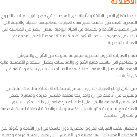
الاطلالة
عندما يتعلق الأمر بالأناقة والأنوثة لدى المحجبات في مصر، فإن العبايات الخروج
المصرية تلعب دورًا حاسمًا تتميز هذه العبايات بتصاميمها الجميلة والأنيقة التي
تلبي متطلبات الأناقة والحشمة في الحياة اليومية. بغض النظر عن المناسبة التي
ترغب في حضورها، ستجد بالتأكيد تصميمًا ملائمًا ومحببًا لك في مجموعة
العبايات المصرية.
تقدم العبايات الخروج المصرية مجموعة متنوعة من الألوان والنقوش
والتصاميم التي تناسب جميع الأذواق والمناسبات بفضل استخدام الأقمشة عالية
الجودة والتفاصيل الدقيقة، تجعلك هذه العبايات تشعرين بالثقة والأناقة في
كل الأوقات.
من خلال ارتداء العبايات الخروج المصرية، يمكنك الاحتفاظ بطابعك الشخصي
وتعبيرك عن أناقتك في آن واحد إنها قطعة ملابس فريدة ومتميزة تضفي
لمسة من الفخامة والرقي على إطلالتك بالإضافة إلى ذلك، يمكن تنسيق
العباءة مع مجموعة متنوعة من الاكسسوارات والأحذية لإضافة لمسة شخصية
وأناقة إلى إطلالتك.
باختصار، تلعب العبايات الخروج المصرية دورًا حاسمًا في إبراز الأناقة والأنوثة لدى
المحجبات المصريات. إنها قطعة من الملابس التي تضفي لمسة فريدة وجميلة