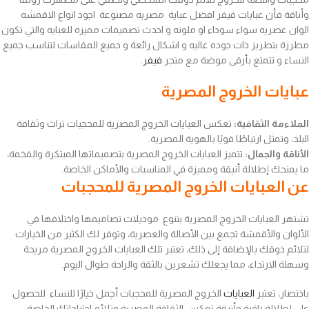
وأناقة فأن عبايات فيفر افضل عباية مصريه مصنوعة اجود انواع الاقمشه
الوان عصريه سواء سوداء او ملونه و احدث تصميمات مميزه للعبايه والتي تكون
مطرزة بتطريز ذات جوده عاليه و اشكال رائعة و جميع المقاسات لتناسب جميع
النساء و تتمتع بأرقى موضة مع متجر
فيفر
.
عبايات الخروج المصرية
الملاءمة الثقافية:
تعكس العبايات الخروج المصرية للمحجبات تراث وثقافة
البلد، وتمثل ارتباطًا قويًا بالهوية المصرية.
الأناقة والجمال:
تتميز العبايات الخروج المصرية بتصميماتها المبتكرة والفخمة،
ما يمنحك إطلالة أنيقة ومميزة في المناسبات والأماكن الخاصة.
عن العبايات الخروج المصرية للمحجبات
تشتهر العبايات الخروج المصرية بتنوع موديلات تصاميمها واختلافها في
الألوان والأقمشة تجمع بين الأصالة والعصرية، وتوفر لك الكثير من الخيارات
لتلائم ذوقك بالإضافة إلى ذلك، تعتبر تلك العبايات الخروج المصرية مريحة
وسهلة الارتداء، مما يجعلك تشعرين بالثقة والراحة طوال اليوم.
باختصار، تعتبر
العبايات
الخروج المصرية للمحجبات أجمل خيارًا للنساء للحصول
على إطلالة راقية وأنيقة تعكس الثقافة المصرية وتلائم احتياجاتك الخاصة.