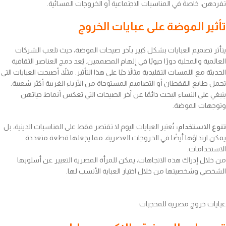
تفردهن، خاصةً في المناسبات الاجتماعية أو الخروجات المسائية.
تأثير الموضة على عبايات الخروج
يتأثر تصميم العبايات بشكل كبير بآخر صيحات الموضة، حيث تلعب الشركات
العالمية والمحلية دورًا حيويًا في إلهام المصممين. يُعد دمج العناصر الثقافية
الحديثة مع اللمسات التقليدية مثالاً حيًا على هذا التأثير. مثلاً، أصبحت العبايات التي
تحمل طابع القفطان أو التصاميم المستوحاة من الأزياء الغربية أكثر شعبية.
ينبغي على النساء البحث دائمًا عن آخر الصيحات التي تعكس أنماط حياتهن
وتوجهات الموضة.
تنوع الاستخدام:
تُعتبر العبايات اليوم لا تقتصر فقط على المناسبات الدينية، بل
يمكن ارتداؤها أيضًا في الخروجات العصرية، مما يجعلها قطعة متعددة
الاستخدامات.
من خلال إدراك هذه الاتجاهات، يمكن للمرأة المصرية التعبير عن أسلوبها
الشخصي وشخصيتها من خلال اختيار العباية الأنسب لها.
عبايات خروج مصرية للمحجبات