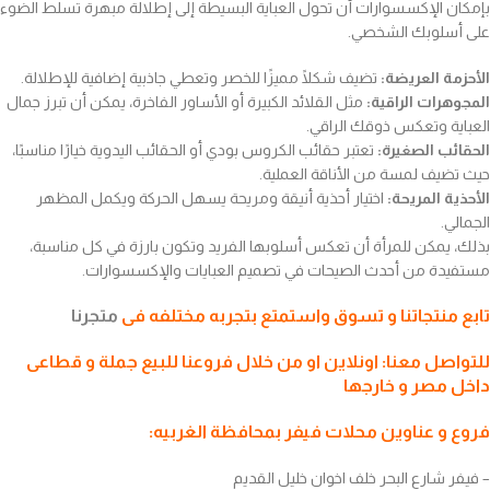
بإمكان الإكسسوارات أن تحول العباية البسيطة إلى إطلالة مبهرة تسلط الضوء
على أسلوبك الشخصي.
الأحزمة العريضة:
تضيف شكلًا مميزًا للخصر وتعطي جاذبية إضافية للإطلالة.
المجوهرات الراقية:
مثل القلائد الكبيرة أو الأساور الفاخرة، يمكن أن تبرز جمال
العباية وتعكس ذوقك الراقي.
الحقائب الصغيرة:
تعتبر حقائب الكروس بودي أو الحقائب اليدوية خيارًا مناسبًا،
حيث تضيف لمسة من الأناقة العملية.
الأحذية المريحة:
اختيار أحذية أنيقة ومريحة يسهل الحركة ويكمل المظهر
الجمالي.
بذلك، يمكن للمرأة أن تعكس أسلوبها الفريد وتكون بارزة في كل مناسبة،
مستفيدة من أحدث الصيحات في تصميم العبايات والإكسسوارات.
تابع منتجاتنا و تسوق واستمتع بتجربه مختلفه فى
متجرنا
للتواصل معنا: اونلاين او من خلال فروعنا للبيع جملة و قطاعى
داخل مصر و خارجها
فروع و عناوين محلات فيفر بمحافظة الغربيه:
– فيفر شارع البحر خلف اخوان خليل القديم