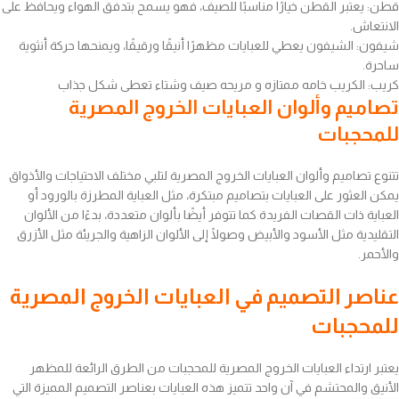
قطن: يعتبر القطن خيارًا مناسبًا للصيف، فهو يسمح بتدفق الهواء ويحافظ على
الانتعاش.
شيفون: الشيفون يعطي للعبايات مظهرًا أنيقًا ورقيقًا، ويمنحها حركة أنثوية
ساحرة.
كريب: الكريب خامه ممتازه و مريحه صيف وشتاء تعطى شكل جذاب
تصاميم وألوان العبايات الخروج المصرية
للمحجبات
تتنوع تصاميم وألوان العبايات الخروج المصرية لتلبي مختلف الاحتياجات والأذواق
يمكن العثور على العبايات بتصاميم مبتكرة، مثل العباية المطرزة بالورود أو
العباية ذات القصات الفريدة كما تتوفر أيضًا بألوان متعددة، بدءًا من الألوان
التقليدية مثل الأسود والأبيض وصولًا إلى الألوان الزاهية والجريئة مثل الأزرق
والأحمر.
عناصر التصميم في العبايات الخروج المصرية
للمحجبات
يعتبر ارتداء العبايات الخروج المصرية للمحجبات من الطرق الرائعة للمظهر
الأنيق والمحتشم في آن واحد تتميز هذه العبايات بعناصر التصميم المميزة التي