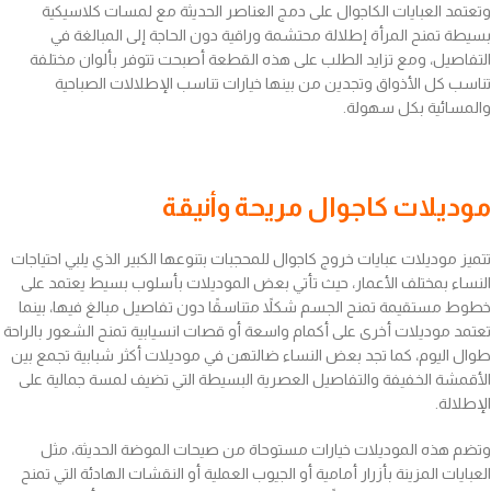
وتعتمد العبايات الكاجوال على دمج العناصر الحديثة مع لمسات كلاسيكية
بسيطة تمنح المرأة إطلالة محتشمة وراقية دون الحاجة إلى المبالغة في
التفاصيل، ومع تزايد الطلب على هذه القطعة أصبحت تتوفر بألوان مختلفة
تناسب كل الأذواق وتجدين من بينها خيارات تناسب الإطلالات الصباحية
والمسائية بكل سهولة.
موديلات كاجوال مريحة وأنيقة
تتميز موديلات عبايات خروج كاجوال للمحجبات بتنوعها الكبير الذي يلبي احتياجات
النساء بمختلف الأعمار، حيث تأتي بعض الموديلات بأسلوب بسيط يعتمد على
خطوط مستقيمة تمنح الجسم شكلاً متناسقًا دون تفاصيل مبالغ فيها، بينما
تعتمد موديلات أخرى على أكمام واسعة أو قصات انسيابية تمنح الشعور بالراحة
طوال اليوم، كما تجد بعض النساء ضالتهن في موديلات أكثر شبابية تجمع بين
الأقمشة الخفيفة والتفاصيل العصرية البسيطة التي تضيف لمسة جمالية على
الإطلالة.
وتضم هذه الموديلات خيارات مستوحاة من صيحات الموضة الحديثة، مثل
العبايات المزينة بأزرار أمامية أو الجيوب العملية أو النقشات الهادئة التي تمنح