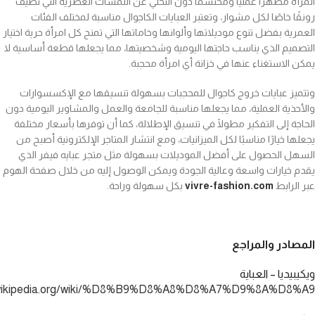
المرأة مظهرًا عمليًا ومحتشمًا دون التخلي عن اللمسات العصرية التي تضيف
رونقًا خاصًا لكل مشوار، وتعتبر العبايات الكاجوال مناسبة لمختلف الفئات
العمرية بفضل تنوع موديلاتها وألوانها وخاماتها التي تمنح كل امرأة حرية اختيار
التصميم الذي يناسب حاجتها اليومية وشخصيتها، مما يجعلها قطعة أساسية لا
يمكن الاستغناء عنها في خزانة أي امرأة محجبة.
وتتميز عبايات خروج كاجوال للمحجبات بسهولة تنسيقها مع الإكسسوارات
والأحذية العملية، مما يجعلها مناسبة للجامعة والعمل والمشاوير اليومية دون
الحاجة إلى التفكير مطولًا في تنسيق الإطلالة، كما أن توفرها بأسعار مختلفة
يجعلها خيارًا مناسبًا لكل الميزانيات، ومع انتشار المتاجر الإلكترونية أصبح من
السهل الحصول على أفضل الموديلات بسهولة مثل متجر عبايه فيفر الذي
يقدم خيارات واسعة وعالية الجودة ويمكن الوصول إليه من خلال صفحة الهوم
عبر الرابط
vivre-fashion.com
بكل سهولة وراحة.
المصادر والمراجع
ويكيبيديا – العباية
ar.wikipedia.org/wiki/%D8%B9%D8%A8%D8%A7%D9%8A%D8%A9