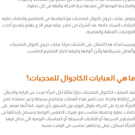
والملاءمة اليومية التي تمنحها حرية الحركة والثقة في كل خطوة.
وتوفر عبايات خروج كاجوال للمحجبات تنوعًا واسعًا في التصاميم والخامات لتلبية
احتياجات النساء، خاصة عند الشراء من متجر عبايه فيفر الذي يهتم بتقديم أحدث
الموديلات العملية والعصرية.
وسيساعدك هذا المقال على اكتشاف مزايا عبايات خروج كاجوال للمحجبات
وأفضل تنسيقاتها وأبرز ألوانها وكيفية اختيار التصميم المناسب.
ما هي العبايات الكاجوال للمحجبات؟
تعد العبايات الكاجوال للمحجبات خيارًا مثاليًا لكل امرأة تبحث عن الراحة والجمال
في إطلالة واحدة، حيث تتميز هذه العبايات بتصاميم بسيطة وغير معقدة تمنح
المرأة قدرة على الحركة طوال اليوم دون الشعور بأي تقييد، كما أنها تعتمد على
خامات عملية وخفيفة تتناسب مع تغيرات الطقس اليومية وتسمح بارتدائها في
المشاوير السريعة أو اللقاءات البسيطة أو المناسبات اليومية التي تحتاج فيها
المرأة لستايل عملي ومظهر مناسب في الوقت نفسه.