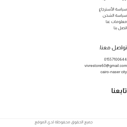
سياسة الأسترجاع
سياسة الشحن
معلومات عنا
اتصل بنا
تواصل معنا:
01557100644
vivrestore60@gmail.com
cairo-naser city
تابعنا
جميع الحقوق محفوظة لدي الموقع