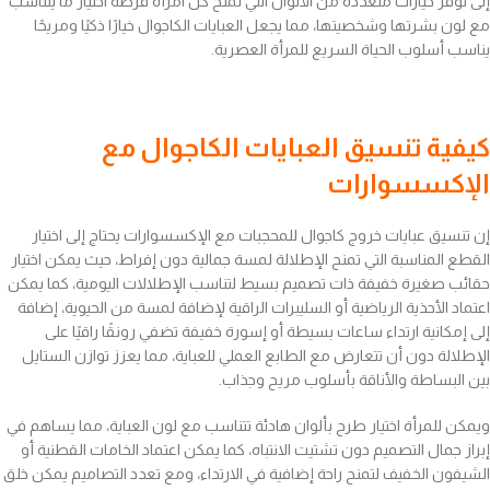
إلى توفر خيارات متعددة من الألوان التي تمنح كل امرأة فرصة اختيار ما يتناسب
مع لون بشرتها وشخصيتها، مما يجعل العبايات الكاجوال خيارًا ذكيًا ومريحًا
يناسب أسلوب الحياة السريع للمرأة العصرية.
كيفية تنسيق العبايات الكاجوال مع
الإكسسوارات
إن تنسيق عبايات خروج كاجوال للمحجبات مع الإكسسوارات يحتاج إلى اختيار
القطع المناسبة التي تمنح الإطلالة لمسة جمالية دون إفراط، حيث يمكن اختيار
حقائب صغيرة خفيفة ذات تصميم بسيط لتناسب الإطلالات اليومية، كما يمكن
اعتماد الأحذية الرياضية أو السليبرات الراقية لإضافة لمسة من الحيوية، إضافة
إلى إمكانية ارتداء ساعات بسيطة أو إسورة خفيفة تضفي رونقًا راقيًا على
الإطلالة دون أن تتعارض مع الطابع العملي للعباية، مما يعزز توازن الستايل
بين البساطة والأناقة بأسلوب مريح وجذاب.
ويمكن للمرأة اختيار طرح بألوان هادئة تتناسب مع لون العباية، مما يساهم في
إبراز جمال التصميم دون تشتيت الانتباه، كما يمكن اعتماد الخامات القطنية أو
الشيفون الخفيف لتمنح راحة إضافية في الارتداء، ومع تعدد التصاميم يمكن خلق