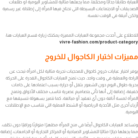
العباية طابعًا جذابًا ومختلفًا، مما يجعلها مثالية للمشاوير اليومية أو طلعات
الصديقات أو الاجتماعات البسيطة التي تحتاج فيها المرأة إلى إطلالة غير رسمية
ولكن أنيقة في الوقت نفسه.
للاطلاع على أحدث مجموعة العبايات المميزة يمكنك زيارة قسم العبايات هنا:
vivre-fashion.com/product-category
مميزات اختيار الكاجوال للخروج
يوفر اختيار عبايات خروج كاجوال للمحجبات تجربة مثالية لكل امرأة تبحث عن
الراحة والعملية في وقت واحد، حيث تمنح العبايات الكاجوال القدرة على الحركة
بحرية طوال اليوم دون الشعور بثقل أو حرارة بسبب اعتمادها على خامات
خفيفة، إضافة إلى أنها تأتي بتصاميم عصرية تناسب مختلف الأذواق وتمنح
المرأة لمسة أناقة دون أي تعقيد أو مبالغة، كما تتميز بسهولة تنسيقها مع
أزياء أخرى مثل الأحذية الرياضية أو الشنط العملية التي تتناسب مع الإطلالات
اليومية.
وتساعد العبايات الكاجوال أيضًا في منح المرأة مظهرًا متوازنًا وراقيًا دون تكلف،
مما يجعلها خيارًا مثاليًا للمشاوير الصباحية أو المراكز التجارية أو الجامعات، إضافة