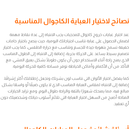
نصائح لاختيار العباية الكاجوال المناسبة
عند اختيار عبايات خروج كاجوال للمحجبات يجب الانتباه إلى عدة نقاط مهمة
لضمان الحصول على عباية تناسب احتياجاتك اليومية، حيث ينصح باختيار خامات
خفيفة تسمح بتهوية جيدة للجسم وتتناسب مع حرارة الطقس، كما يجب اختيار
تصميم بسيط يساعد على الحركة بحرية، إضافة إلى الانتباه إلى الطول المناسب
الذي يمنح راحة أثناء الاستخدام دون أن يكون طويلًا بشكل يعيق المشي، مع
التأكد من أن الأكمام وأماكن الخياطة توفر مساحة كافية للحركة اليومية.
كما يفضل اختيار الألوان التي تناسب لون بشرتك وتجعل إطلالتك أكثر إشراقًا،
إضافة إلى الانتباه لمقاس العباية المناسب الذي لا يكون ضيقًا أو واسعًا بشكل
مبالغ فيه، مما يمنحك شعورًا بالثقة والراحة طوال اليوم، ومع تزايد الخيارات
المتاحة أصبح من السهل اختيار العباية التي تلائم أسلوب حياتك وشخصيتك دون
أي تعقيد.