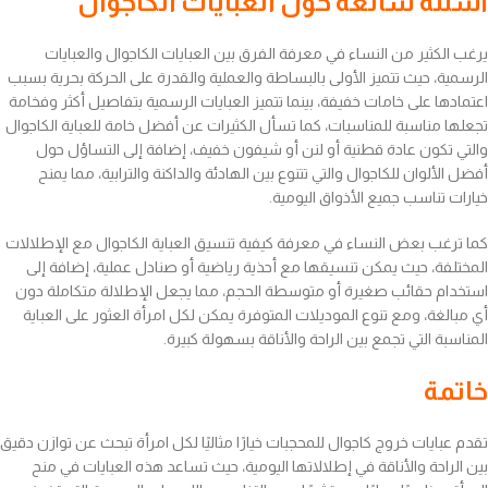
أسئلة شائعة حول العبايات الكاجوال
يرغب الكثير من النساء في معرفة الفرق بين العبايات الكاجوال والعبايات
الرسمية، حيث تتميز الأولى بالبساطة والعملية والقدرة على الحركة بحرية بسبب
اعتمادها على خامات خفيفة، بينما تتميز العبايات الرسمية بتفاصيل أكثر وفخامة
تجعلها مناسبة للمناسبات، كما تسأل الكثيرات عن أفضل خامة للعباية الكاجوال
والتي تكون عادة قطنية أو لنن أو شيفون خفيف، إضافة إلى التساؤل حول
أفضل الألوان للكاجوال والتي تتنوع بين الهادئة والداكنة والترابية، مما يمنح
خيارات تناسب جميع الأذواق اليومية.
كما ترغب بعض النساء في معرفة كيفية تنسيق العباية الكاجوال مع الإطلالات
المختلفة، حيث يمكن تنسيقها مع أحذية رياضية أو صنادل عملية، إضافة إلى
استخدام حقائب صغيرة أو متوسطة الحجم، مما يجعل الإطلالة متكاملة دون
أي مبالغة، ومع تنوع الموديلات المتوفرة يمكن لكل امرأة العثور على العباية
المناسبة التي تجمع بين الراحة والأناقة بسهولة كبيرة.
خاتمة
تقدم عبايات خروج كاجوال للمحجبات خيارًا مثاليًا لكل امرأة تبحث عن توازن دقيق
بين الراحة والأناقة في إطلالاتها اليومية، حيث تساعد هذه العبايات في منح