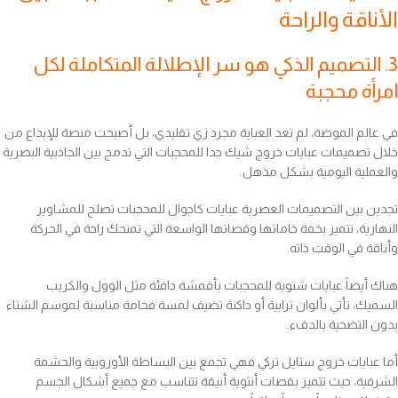
الأناقة والراحة
3. التصميم الذكي هو سر الإطلالة المتكاملة لكل
امرأة محجبة
في عالم الموضة، لم تعد العباية مجرد زي تقليدي، بل أصبحت منصة للإبداع من
خلال تصميمات عبايات خروج شيك جدا للمحجبات التي تدمج بين الجاذبية البصرية
والعملية اليومية بشكل مذهل.
تجدين بين التصميمات العصرية عبايات كاجوال للمحجبات تصلح للمشاوير
النهارية، تتميز بخفة خاماتها وقصاتها الواسعة التي تمنحك راحة في الحركة
وأناقة في الوقت ذاته.
هناك أيضاً عبايات شتوية للمحجبات بأقمشة دافئة مثل الوول والكريب
السميك، تأتي بألوان ترابية أو داكنة تضيف لمسة فخامة مناسبة لموسم الشتاء
بدون التضحية بالدفء.
أما عبايات خروج ستايل تركي فهي تجمع بين البساطة الأوروبية والحشمة
الشرقية، حيث تتميز بقصات أنثوية أنيقة تتناسب مع جميع أشكال الجسم