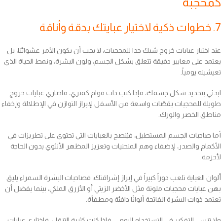
كمحجبة
7. خطوات ذكية لاختيار عبايتك بدقة وأناقة
عند اختيار عبايات خروج شيك جدا للمحجبات، لا يجب أن يكون الأمر عشوائيًا، بل
يعتمد على معايير دقيقة تتعلق بشكل الجسم، ولون البشرة، ونمط الحياة الذي
تعيشينه يومياً.
ابدئي بتحديد شكل جسمك، فإذا كنتِ ذات قوام كمثري، فاختاري عبايات خروج
طويلة للمحجبات بقصّات واسعة من الأسفل لإبراز التوازن في الإطلالة وإخفاء
مناطق الخصر والورك.
أما صاحبات الجسم المستطيل، فيُنصح بالعبايات التي تحتوي على تطريزات في
الأكمام والصدر، لإضفاء وهم المنحنيات وتعزيز المظهر الأنثوي بدون الحاجة
لأحزمة.
ألوان العباية تلعب دوراً كبيراً في إبراز إشراقتك، فصاحبات البشرة السمراء يليق
بهن عبايات محجبات ملونة مثل الأخضر الزيتي أو الأزرق الملكي، بينما يفضل أن
تعتمد ذوات البشرة الفاتحة ألوانًا دافئة ومطفأة.
ولا تنسي التفكير في الاستخدام اليومي، فإذا كنتِ كثيرة التنقل، فاختاري عبايات