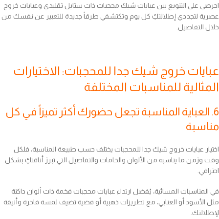
احرصي على التنويع بين عبايات شيك محجبات ذات ستايل تقليدي وعبايات خروج
عصرية لتجددي إطلالتكِ كل يوم وتكتشفي طرقاً جديدة للتعبير عن نفسك من
خلال التفاصيل.
عبايات خروج شيك جدا للمحجبات: الاختيارات
المثالية للمناسبات المختلفة
6. العباية المناسبة تجعل حضورك أكثر تميزاً في كل
مناسبة
اختيار عبايات خروج شيك جدا للمحجبات يختلف حسب طبيعة المناسبة، فلكل
وقت وزمن ما يناسبه من الألوان والخامات والتفاصيل التي تبرز أناقتكِ بشكل
احترافي.
في المناسبات المسائية، يُفضل ارتداء عبايات محجبات فخمة ذات ألوان داكنة
مثل الأسود أو العنابي، مع تطريزات ذهبية أو فضية تضيف لمسة فاخرة وأنيقة
لإطلالتك.