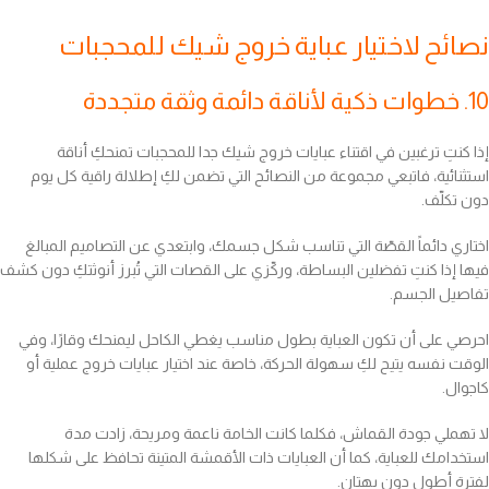
نصائح لاختيار عباية خروج شيك للمحجبات
10. خطوات ذكية لأناقة دائمة وثقة متجددة
إذا كنتِ ترغبين في اقتناء عبايات خروج شيك جدا للمحجبات تمنحكِ أناقة
استثنائية، فاتبعي مجموعة من النصائح التي تضمن لكِ إطلالة راقية كل يوم
دون تكلّف.
اختاري دائماً القصّة التي تناسب شكل جسمك، وابتعدي عن التصاميم المبالغ
فيها إذا كنتِ تفضلين البساطة، وركّزي على القصات التي تُبرز أنوثتكِ دون كشف
تفاصيل الجسم.
احرصي على أن تكون العباية بطول مناسب يغطي الكاحل ليمنحك وقارًا، وفي
الوقت نفسه يتيح لكِ سهولة الحركة، خاصة عند اختيار عبايات خروج عملية أو
كاجوال.
لا تهملي جودة القماش، فكلما كانت الخامة ناعمة ومريحة، زادت مدة
استخدامك للعباية، كما أن العبايات ذات الأقمشة المتينة تحافظ على شكلها
لفترة أطول دون بهتان.