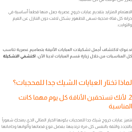
الاهتمام المتزايد بتقديم عبايات خروج عصرية جعل منها قطعاً أساسية في
خزانة كل فتاة محجبة تسعى للظهور بشكل لافت دون التنازل عن القيم
والثوابت.
ندعوكِ لاكتشاف أجمل تشكيلات العبايات الأنيقة بتصاميم عصرية تناسب
كل المناسبات من خلال زيارة قسم العبايات لدينا الآن:
اكتشفي التشكيلة
لماذا تختار العبايات الشيك جدا للمحجبات؟
2. لأنك تستحقين الأناقة كل يوم مهما كانت
المناسبة
تتميز عبايات خروج شيك جدا للمحجبات بكونها الخيار المثالي الذي يمنحكِ شعوراً
بالتجدد والثقة بالنفس كل مرة ترتدينها، بفضل تنوع قصاتها وألوانها وخاماتها