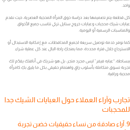
واحد.
كل قطعة يتم تصميمها بعد دراسة ذوق المرأة المحجبة العصرية، حيث نقدم
عبايات شيك محجبات وعبايات خروج ستايل تركي تناسب جميع الأذواق
والمناسبات الرسمية أو اليومية.
كما نوفر خدمة توصيل سريعة لجميع المحافظات، مع إمكانية الاستبدال أو
الاسترجاع خلال فترة محددة، مما يمنحكِ راحة البال عند كل عملية شراء.
ببساطة، “عبايه فيفر” ليس مجرد متجر، بل هو شريك في أناقتك يقدّم لك
تجربة تسوق متكاملة بأسلوب راقٍ واهتمام حقيقي بكل ما يليق بكِ كامرأة
محجبة وراقية.
تجارب وآراء العملاء حول العبايات الشيك جدا
للمحجبات
9. آراء صادقة من نساء حقيقيات خضن تجربة