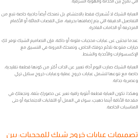
التي تمزج بين الحداثة والهوية الشرقية.
العباية الشيك لا تُشعركِ فقط بالاحتشام، بل تمنحك أيضاً جاذبية خاصة تنبع من
التفاصيل الدقيقة التي يتم إضافتها بحرفية، مثل القصات المائلة أو الأكمام
المزخرفة أو الخامات الفاخرة.
عندما تبحثين عن عبايات محجبات ملونة أو داكنة، فإن التصاميم الشيك توفر لكِ
خيارات متنوعة تلائم ذوقك الخاص، وتمنحك المرونة في التنسيق مع
الإكسسوارات والأحذية والشنط.
العباية الشيك صارت اليوم أداة تعبير عن الذات أكثر من كونها قطعة تقليدية،
خاصة مع تنوعها لتشمل عبايات خروج عملية وعبايات خروج ستايل تركي
وعصرية جذابة.
وهكذا، تكون العباية قطعة أنثوية راقية تعبر عن حضوركِ بثقة، وتجعلكِ في
مقدمة الأناقة أينما ذهبتِ، سواء في العمل أو اللقاءات الاجتماعية أو حتى
المناسبات الخاصة.
تصميمات عبايات خروج شيك للمحجبات: بين