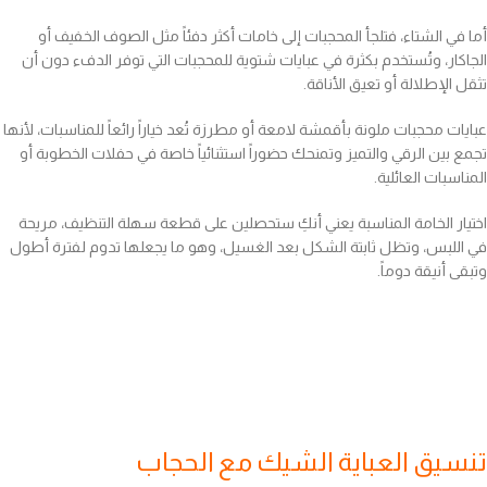
أما في الشتاء، فتلجأ المحجبات إلى خامات أكثر دفئاً مثل الصوف الخفيف أو
الجاكار، وتُستخدم بكثرة في عبايات شتوية للمحجبات التي توفر الدفء دون أن
تثقل الإطلالة أو تعيق الأناقة.
عبايات محجبات ملونة بأقمشة لامعة أو مطرزة تُعد خياراً رائعاً للمناسبات، لأنها
تجمع بين الرقي والتميز وتمنحك حضوراً استثنائياً خاصة في حفلات الخطوبة أو
المناسبات العائلية.
اختيار الخامة المناسبة يعني أنكِ ستحصلين على قطعة سهلة التنظيف، مريحة
في اللبس، وتظل ثابتة الشكل بعد الغسيل، وهو ما يجعلها تدوم لفترة أطول
وتبقى أنيقة دوماً.
تنسيق العباية الشيك مع الحجاب