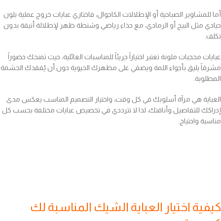
أما للمشاوير الصباحية أو الإطلالات الكاجوال، فاختاري عبايات خروج عملية بلون
حيادي مثل البيج أو الرمادي، مع حذاء رياضي وشنطة ظهر لإطلالة أنيقة بدون
تكلف.
عبايات محجبات ملونة تعتبر اختياراً جريئاً للمناسبات العائلية، حيث تمنحك حضوراً
مشرقاً يليق بأجواء اللمة ويضفي على مظهرك الحيوية دون أن يُفقدك الحشمة
المطلوبة.
العباية هي مرآة أسلوبك في كل وقت، واختيار التصميم المناسب يعكس مدى
إدراكك للتفاصيل وأناقتك، لذا لا تترددي في تخصيص عبايات مختلفة بحسب كل
مناسبة واحتياج.
كيفية اختيار العباية الشيك المناسبة لك