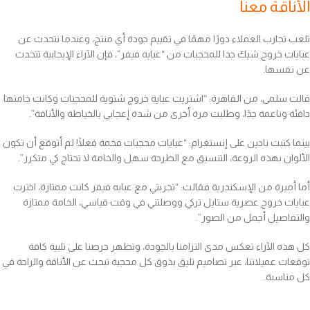
الأناقة معنا
تلعب تجارب العملاء دورًا مهمًا في تقييم جودة أي منتج، وعندما نتحدث عن
عبايات خروج شيك جدا للمحجبات من “عبايه فيفر”، فإن الآراء الإيجابية تتحدث
عن نفسها.
قالت سلمى، من القاهرة: “اشتريت عباية خروج شتوية للمحجبات وكانت خامتها
دافئة وناعمة جدًا، وطلبت مرة أخرى من شدة إعجابي بالخياطة والأناقة”.
بينما كتبت نادين على إنستغرام: “عبايات محجبات فخمة فعلًا! لم أتوقع أن تكون
الألوان بهذه الروعة، التنسيق مع الطرحة سهل والخامة لا تحتاج كي متكرر”.
أما أميرة من الإسكندرية فقالت: “تجربتي مع عبايه فيفر كانت ممتازة، اخترت
عبايات خروج عصرية ستايل تركي ووصلتني في وقت قياسي، الخامة ممتازة
والتفاصيل أجمل من الصور”.
كل هذه الآراء تعكس مدى التزامنا بالجودة، وتظهر حرصنا على تلبية كافة
توقعات عميلاتنا، عبر تصاميم تليق بذوق كل محجبة تبحث عن الأناقة والراحة في
كل مناسبة.