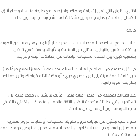
اختاري الألوان التي تعزز إشراقة وجهك، وامزجيها مع طرحة مناسبة وحذاء أنيق،
لتكتمل إطلالتك بعناية وتصبحين مثالاً للأناقة الشرقية الراقية دون عناء.
خاتمة
عبايات خروج شيك جدا للمحجبات ليست مجرد خيار أزياء، بل هي تعبير عن الهوية
والثقة بالنفس والتوازن المثالي بين الحشمة والأنوثة، ولهذا فهي تحظى
بشعبية كبيرة بين النساء المحجبات الباحثات عن إطلالات أنيقة ومريحة.
في كل تصميم من تصاميم العبايات الشيك، نجد تفصيلاً صغيرًا يصنع فرقًا كبيرًا،
من خامة ناعمة مرنة إلى لون عصري جريء أو قصّة تلائم قوامك وتبرز جمالك
بطريقة أنثوية راقية.
عند اختيارك لقطعة من متجر “عبايه فيفر”، فأنت لا تشترين فقط عباية، بل
تستثمرين في إطلالة متجددة تنبض بالثقة والجمال، ونعدكِ أن تكوني دائمًا في
قلب الموضة دون أن تتخلي عن مبادئك.
سواء كنتِ تبحثين عن عبايات خروج طويلة للمحجبات أو عبايات خروج عصرية
بتفاصيل راقية أو حتى عبايات كاجوال للمحجبات، فستجدين ما يُرضي ذوقك بدقة
وجودة في متجرنا.