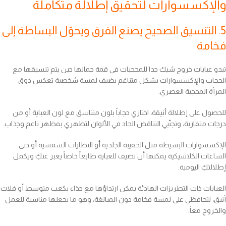
والإكسسوارات لتحقيق إطلالة متكاملة
5. التنسيق الصحيح يصنع الفرق ويحوّل البساطة إلى
فخامة
تبدو عبايات خروج شيك جدا للمحجبات في قمة جمالها حين يتم تنسيقها مع
الحجاب والإكسسوارات بشكل متناغم يضيف لمسة شخصية تعكس ذوق
المرأة المحجبة العصري.
للحصول على إطلالة أنيقة، اختاري حجاباً بلون متناسق مع لون العباية أو من
درجات متقاربة، وتجنّبي التناقض الحاد في الألوان لتظهري بمظهر ناعم وجذاب.
الإكسسوارات البسيطة مثل الحقيبة الجلدية أو النظارات الشمسية أو حتى
الساعات الكلاسيكية يمكنها أن تضيف للعباية طابعاً خاصاً يعبر عنكِ ويكمل
إطلالتكِ اليومية.
العبايات ذات التطريزات الهادئة يمكن ارتداؤها مع حذاء بكعب متوسط أو فلات
أنيق، لتحافظي على لمسة فخامة دون المبالغة، وهو ما يجعلها مناسبة للعمل
والخروج معاً.