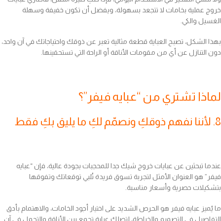
خروج عملية بخامات لا تتجعد بسهولة، ويفضل أن تكون خفيفة وسهلة
الغسيل والكي.
بهذا الشكل، تصبح العباية قطعة مثالية تعبر عن ذوقك واحتياجاتك في آن واحد،
دون التنازل عن أي من مقومات الأناقة أو الراحة التي تستحقينها.
لماذا تشتري من “عبايه فيفر”؟
8. لأننا نفهم ذوقكِ ونصمّم لكِ ما يليق بكِ فقط
عندما تبحثين عن عبايات خروج شيك جدا للمحجبات بجودة عالية، فإن “عبايه
فيفر” هو العنوان الأمثل لتجربة تسوق فريدة تُلبي توقعاتك وتفوقها
بتشكيلات حصرية وأسعار مناسبة.
ما يُميز عبايه فيفر هو الحرص الشديد على اختيار أجود الخامات، والاهتمام بأدق
التفاصيل في التصميم والخياطة، لتصلكِ عباية تجمع بين الأناقة والتحمل في آنٍ