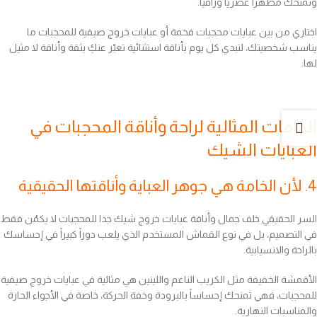
وتمنحك مظهراً عصرياً وراقياً.
اختاري من بين عبايات محجبات فخمة أو عبايات خروج صيفية للمحجبات ما
يناسب شخصيتك، لتبدي كل يوم بأناقة استثنائية تعبّر عنكِ بثقة وأناقة لا مثيل
لها.
الخامات المثالية لراحة وأناقة المحجبات في
العبايات الشيك
4. لأن الخامة هي جوهر العباية وأناقتها الحقيقية
السر الحقيقي خلف جمال وأناقة عبايات خروج شيك جدا للمحجبات لا يكمُن فقط
في التصميم، بل في نوع القماش المستخدم الذي يلعب دوراً كبيراً في إحساسك
بالراحة والانسيابية.
الأقمشة الخفيفة مثل الكريب الناعم واللينين هي مثالية في عبايات خروج صيفية
للمحجبات، فهي تمنحك إحساساً بالبرودة وخفة الحركة، خاصة في الأجواء الحارة
والمناسبات النهارية.