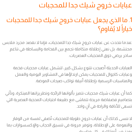
عبايات خروج شيك جدا للمحجبات
1. ما الذي يجعل عبايات خروج شيك جدا للمحجبات
خياراً لا يُقاوم؟
عندما نتحدث عن عبايات خروج شيك جدا للمحجبات، فإننا لا نقصد مجرد ملابس
محتشمة، بل نعني إطلالة متكاملة تجمع بين الفخامة والبساطة في تناغم
ساحر يرضي ذوق المحجبات العصريات.
العبايات الحديثة أصبحت تتنوع بشكل كبير، لتشمل عبايات محجبات فخمة
وعبايات كاجوال للمحجبات يمكن ارتداؤها في المشاوير اليومية والعمل
والمناسبات الرسمية بإطلالة أنيقة تواكب صيحات الموضة.
كما أن عبايات شيك محجبات تتميز بألوانها الرائجة وتطريزاتها المبتكرة، وتأتي
بتصاميم فضفاضة مريحة تتماشى مع طبيعة احتياجات المحجبة العصرية التي
تسعى للأناقة والراحة في آنٍ واحد.
لا ننسى كذلك أن عبايات خروج طويلة للمحجبات تُضفي لمسة من الوقار
والنعومة على الإطلالة، وتوفر مرونة في تنسيق الحجاب والإكسسوارات بما
يعزز من أنوثتك في كل مناسبة.