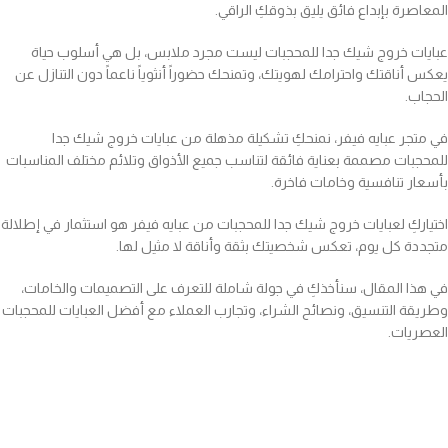
المعاصرة بإبداع فائق يليق بذوقكِ الراقي.
عبايات خروج شيك جدا للمحجبات ليست مجرد ملابس، بل هي أسلوب حياة
يعكس أناقتك واحترامك لهويتك، وتمنحك حضوراً أنثوياً ناعماً دون التنازل عن
الحجاب.
في متجر عبايه فيفر، نمنحكِ تشكيلة مذهلة من عبايات خروج شيك جدا
للمحجبات مصممة بعناية فائقة لتناسب جميع الأذواق وتلائم مختلف المناسبات
بأسعار تنافسية وخامات فاخرة.
اختياركِ لعبايات خروج شيك جدا للمحجبات من عبايه فيفر هو استثمار في إطلالة
متجددة كل يوم، تعكس شخصيتك بثقة وأناقة لا مثيل لها.
في هذا المقال، سنأخذكِ في جولة شاملة للتعرف على التصميمات والخامات،
وطريقة التنسيق، ونصائح الشراء، وتجارب العملاء مع أفضل العبايات للمحجبات
العصريات.