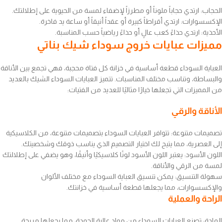
الحجاب: ارتدي حجاباً ملوناً أو مطرزاً لإضفاء لمسة من الحيوية على إطلالتك.
الإكسسوارات: ارتدي أقراطاً كبيرة أو عقداً أنيقاً أو ساعة يد فاخرة.
الأحذية: ارتدي حذاءً كعب عالٍ أو حذاءً رياضياً حسب المناسبة.
مميزات عبايات خروج سوداء شيك بناتي
العباية السوداء قطعة أساسية في خزانة كل فتاة محجبة، فهي تجمع بين الأناقة
والبساطة، وتناسب مختلف المناسبات. تتميز العبايات السوداء الشيك بالعديد
من المميزات التي تجعلها خيارًا مثاليًا للعديد من الفتيات:
الأناقة والرقي
تصميمات متنوعة: تتوافر العبايات السوداء بتصميمات متنوعة، من الكلاسيكية
إلى العصرية، مما يتيح لك اختيار التصميم الذي يناسب ذوقك وشخصيتك.
اللون الأسود: يعتبر اللون الأسود لونًا كلاسيكيًا وأنيقًا، وهو يضفي على إطلالتك
لمسة من الرقي والأناقة.
سهولة التنسيق: يمكن تنسيق العباية السوداء مع مختلف الألوان
والإكسسوارات، مما يجعلها قطعة أساسية في خزانتك.
الراحة والعملية
المادة: تصنع العبايات السوداء من مواد عالية الجودة، مما يجعلها مريحة