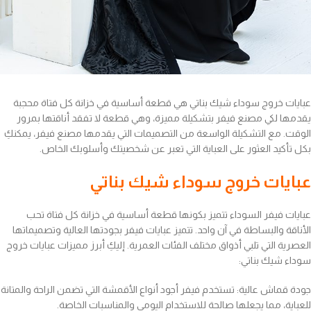
عبايات خروج سوداء شيك بناتي هي قطعة أساسية في خزانة كل فتاة محجبة
يقدمها لكي مصنع فيفر بتشكيلة مميزة، وهي قطعة لا تفقد أناقتها بمرور
الوقت. مع التشكيلة الواسعة من التصميمات التي يقدمها مصنع فيفر، يمكنكِ
بكل تأكيد العثور على العباية التي تعبر عن شخصيتك وأسلوبك الخاص.
عبايات خروج سوداء شيك بناتي
عبايات فيفر السوداء تتميز بكونها قطعة أساسية في خزانة كل فتاة تحب
الأناقة والبساطة في آن واحد. تتميز عبايات فيفر بجودتها العالية وتصميماتها
العصرية التي تلبي أذواق مختلف الفئات العمرية. إليكِ أبرز مميزات عبايات خروج
سوداء شيك بناتي:
جودة قماش عالية: تستخدم فيفر أجود أنواع الأقمشة التي تضمن الراحة والمتانة
للعباية، مما يجعلها صالحة للاستخدام اليومي والمناسبات الخاصة.