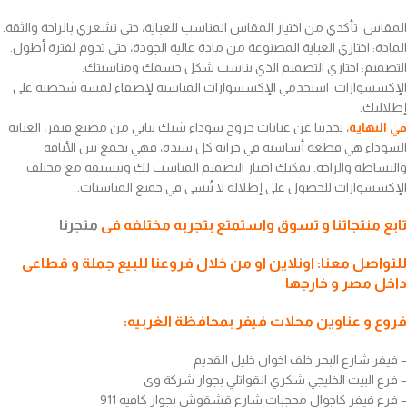
المقاس: تأكدي من اختيار المقاس المناسب للعباية، حتى تشعري بالراحة والثقة.
المادة: اختاري العباية المصنوعة من مادة عالية الجودة، حتى تدوم لفترة أطول.
التصميم: اختاري التصميم الذي يناسب شكل جسمك ومناسبتك.
الإكسسوارات: استخدمي الإكسسوارات المناسبة لإضفاء لمسة شخصية على
إطلالتك.
في النهاية
، تحدثنا عن عبايات خروج سوداء شيك بناتي من مصنع فيفر، العباية
السوداء هي قطعة أساسية في خزانة كل سيدة، فهي تجمع بين الأناقة
والبساطة والراحة. يمكنكِ اختيار التصميم المناسب لكِ وتنسيقه مع مختلف
الإكسسوارات للحصول على إطلالة لا تُنسى في جميع المناسبات.
تابع منتجاتنا و تسوق واستمتع بتجربه مختلفه فى
متجرنا
للتواصل معنا: اونلاين او من خلال فروعنا للبيع جملة و قطاعى
داخل مصر و خارجها
فروع و عناوين محلات فيفر بمحافظة الغربيه:
– فيفر شارع البحر خلف اخوان خليل القديم
– فرع البيت الخليجي شكري القواتلي بجوار شركة وى
– فرع فيفر كاجوال محجبات شارع قشقوش بجوار كافيه 911