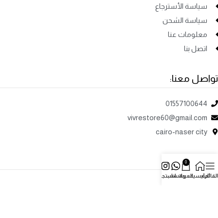
سياسة الأسترجاع
سياسة الشحن
معلومات عنا
اتصل بنا
تواصل معنا:
01557100644
vivrestore60@gmail.com
cairo-naser city
تابعنا
0
لقائمة
الرئيسية
العربة
واتساب
انستجرام
جميع الحقوق محفوظة لدي الموقع