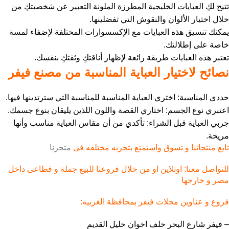
تتيح لكِ العبايات الخليجية المطرزة الملونة التعبير عن شخصيتكِ من
خلال اختيار الألوان والنقوش التي تفضلينها.
يمكنك تنسيق هذه العبايات مع الإكسسوارات المختلفة لإضفاء لمسة
خاصة على إطلالتك.
تعتبر هذه العبايات طريقة رائعة لإظهار أناقتكِ وثقتكِ بنفسك.
نصائح لاختيار العباية المناسبة من مصنع فيفر
حددي المناسبة: اختري العباية المناسبة للمناسبة التي سترتدينها فيها.
اعتبري نوع الجسم: اختاري القصة واللون اللذين يليقان بنوع جسمك.
جربي العباية قبل الشراء: تأكدي من أن مقاس العباية مناسب وأنها
مريحة.
تابع منتجاتنا و تسوق واستمتع بتجربه مختلفه فى
متجرنا
للتواصل معنا: اونلاين او من خلال فروعنا للبيع جملة و قطاعى داخل
مصر و خارجها
فروع و عناوين محلات فيفر بمحافظة الغربيه:
– فيفر شارع البحر خلف اخوان خليل القديم