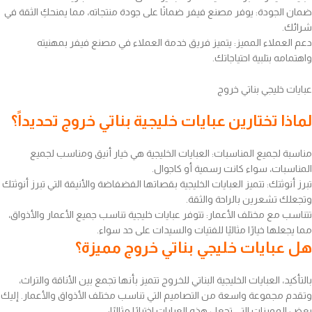
ضمان الجودة: يوفر مصنع فيفر ضمانًا على جودة منتجاته، مما يمنحكِ الثقة في
شرائك.
دعم العملاء المميز: يتميز فريق خدمة العملاء في مصنع فيفر بمهنيته
واهتمامه بتلبية احتياجاتك.
عبايات خليجي بناتي خروج
لماذا تختارين عبايات خليجية بناتي خروج تحديداً؟
مناسبة لجميع المناسبات: العبايات الخليجية هي خيار أنيق ومناسب لجميع
المناسبات، سواء كانت رسمية أو كاجوال.
تبرز أنوثتك: تتميز العبايات الخليجية بقصاتها الفضفاضة والأنيقة التي تبرز أنوثتك
وتجعلك تشعرين بالراحة والثقة.
تتناسب مع مختلف الأعمار: تتوفر عبايات خليجية تناسب جميع الأعمار والأذواق،
مما يجعلها خيارًا مثاليًا للفتيات والسيدات على حد سواء.
هل عبايات خليجي بناتي خروج مميزة؟
بالتأكيد، العبايات الخليجية البناتي للخروج تتميز بأنها تجمع بين الأناقة والتراث،
وتقدم مجموعة واسعة من التصاميم التي تناسب مختلف الأذواق والأعمار. إليك
بعض المميزات التي تجعل هذه العبايات اختيارًا مثاليًا: