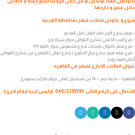
للتواصل معنا: اونلاين او من خلال فروعنا للبيع جملة و قطاعى
داخل مصر و خارجها
فروع و عناوين محلات فيفر بمحافظة الغربيه:
– فيفر شارع البحر خلف اخوان خليل القديم
– فرع البيت الخليجي شكري القواتلي بجوار شركة وى
– فرع فيفر كاجوال محجبات شارع قشقوش بجوار كافيه 911
– فرع عبايه فيفر شارع جراج الحناوي ( شارع دوللي ) المتفرع من شكري القواتلي
أمام كافيه دودز
عنوان المكتب الأدارى لفيفر فى القاهره:
القاهره – مدينة نصر – 14 ش اسماعيل قباني بجوار ماركت سعودي
الاتصال على الرقم التالى: 040/2235595 (وليس لدينا ارقام اخرى)