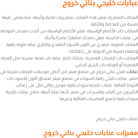
عبايات خليجي بناتي خروج
العبايات المطرزة: تتميز هذه العبايات بتطريزات فاخرة وأنيقة، مما يضفي عليها
لمسة من الفخامة والأناقة.
العبايات ذات الأكمام الواسعة: تعتبر الأكمام الواسعة من أحدث صيحات الموضة
في عبايات الخليجية، فهي تمنحكِ مظهرًا عصريًا وأنيقًا.
العبايات الملونة: ابتعدي عن اللون الأسود التقليدي واختاري عباية ملونة زاهية
لإضفاء لمسة من الحيوية على إطلالتك.
العبايات ذات القصات العصرية: يمكنك اختيار عباية ذات قصة عصرية مثل العباية
القصيرة أو العباية ذات الشق الجانبي.
عبايات
خليجي بناتي خروج في مصنع فيفر من أجمل موديلات العبايات خليجيه في
مصر، عبايات خليجي راقية السوداء في مصنع فيفر لعشاق اللون الاسود ذات
الجودة العالية، عبايات خليجية سوداء راقية مودرن والتي تنال على إعجاب
الكثيرون من البنات والسيدات في مصر لأنها عباية أنيقة، تصلح عبايات خليجية
سوداء راقية لجميع المناسبات العائلية وغيرها.
عبايات خليجي بناتي خروج
مميزات عبايات خليجي بناتي خروج