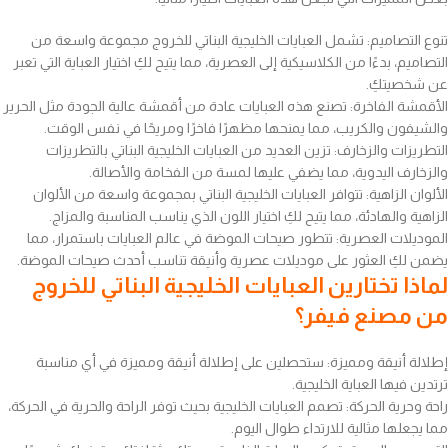
تنوع التصاميم: تشمل العبايات الخليجية البناتي للخروج مجموعة واسعة من
التصاميم، بدءًا من الكلاسيكية إلى العصرية، مما يتيح لكِ اختيار العباية التي تعبر
عن شخصيتكِ.
الأقمشة الفاخرة: تصنع هذه العبايات عادة من أقمشة عالية الجودة مثل الحرير
والشيفون والكريب، مما يمنحها مظهرًا فاخرًا ومريحًا في نفس الوقت.
التطريزات والزخارف: تزين العديد من العبايات الخليجية البناتي بالتطريزات
والزخارف اليدوية، مما يضفي عليها لمسة من الفخامة والأصالة.
الألوان الزاهية: تتوافر العبايات الخليجية البناتي بمجموعة واسعة من الألوان
الزاهية والهادئة، مما يتيح لكِ اختيار اللون الذي يناسب المناسبة والمزاج.
الموديلات العصرية: تتطور صيحات الموضة في عالم العبايات باستمرار، مما
يضمن لكِ العثور على موديلات عصرية وأنيقة تناسب أحدث صيحات الموضة.
لماذا تختارين العبايات الخليجية البناتي للخروج
من مصنع فيفر؟
إطلالة أنيقة ومميزة: ستحصلين على إطلالة أنيقة ومميزة في أي مناسبة
ترتدين فيها العباية الخليجية.
راحة وحرية الحركة: تصمم العبايات الخليجية بحيث توفر الراحة والحرية في الحركة،
مما يجعلها مثالية للارتداء طوال اليوم.