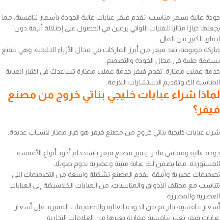
جودة عالية بسعر مناسب: تقدم فيفر عبايات عالية الجودة بأسعار تنافسية، مما
يجعلها خيارًا مثاليًا للفتيات اللواتي يرغبن في الحصول على إطلالة أنيقة دون
إنفاق الكثير من المال.
ماركة موثوقة: تعد فيفر من أبرز الماركات في مجال الأزياء الخليجية، وهي تتمتع
بسمعة طيبة في مجال الجودة والتصميم.
خدمة عملاء ممتازة: تقدم فيفر خدمة عملاء ممتازة تساعدك في اختيار العباية
المناسبة لك وتقديم الاستشارات اللازمة.
لماذا شراء عبايات خليجي بناتي خروج من مصنع
فيفر؟
شراء عبايات خليجية بناتي خروج من مصنع فيفر هو خيار ممتاز لأسباب عديدة:
جودة عالية وقماش فاخر: يتميز مصنع فيفر باستخدام أجود أنواع الأقمشة
المستوردة، مما يضمن لكِ عباية متينة وعصرية تدوم طويلاً.
تصميمات عصرية وأنيقة: يقدم المصنع تشكيلة واسعة من التصميمات التي
تتناسب مع مختلف الأذواق والمناسبات، من العبايات الكلاسيكية إلى العبايات
العصرية والمطرزة.
أسعار تنافسية: بالرغم من الجودة العالية والتصميمات المميزة، فإن أسعار
عبايات فيفر تعتبر تنافسية مقارنة بغيرها من العلامات التجارية.