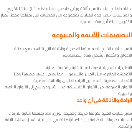
عبايات الخليج للبنات تتميز بأناقة ورقي خاصين، مما يجعلها خيارًا مثاليًا للخروج
والمناسبات. تتميز هذه العبايات بمجموعة من المميزات التي تجعلها محط أنظار
الكثيرين، إليكِ أبرز هذه المميزات:
التصميمات الأنيقة والمتنوعة
تتميز عبايات الخليج بتصميماتها العصرية والأنيقة التي تتناسب مع مختلف
الأذواق والأعمار. تشمل هذه التصميمات:
التطريزات اليدوية: تضيف لمسة فنية وفخامة للعباية.
الأقمشة الفاخرة: مثل الحرير والشيفون، مما يضفي عليها مظهرًا راقيًا.
القصات العصرية: تجمع بين التراث الخليجي والأناقة العصرية.
الألوان المتنوعة: من الألوان الكلاسيكية مثل الأسود والبيج إلى الألوان الزاهية
والحيوية.
الراحة والأناقة في آن واحد
تتميز عبايات الخليج بكونها مريحة وخفيفة الوزن، مما يجعلها مثالية للارتداء
لساعات طويلة. بالإضافة إلى ذلك، فإنها تضفي على مرتديتها إحساسًا بالثقة
والأناقة.