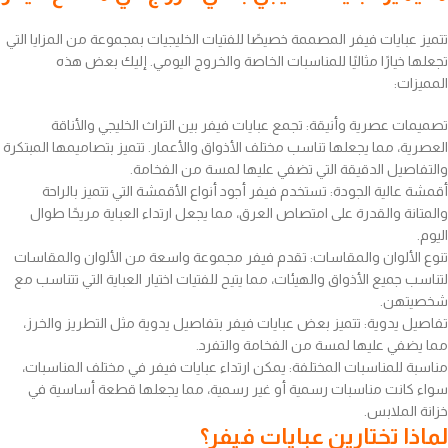
تتميز عبايات فيفر المصممة خصيصًا للفتيات الخليجيات بمجموعة من المزايا التي
تجعلها خيارًا مثاليًا للمناسبات الخاصة والخروج اليومي. إليك بعض هذه
المميزات:
تصميمات عصرية وأنيقة: تجمع عبايات فيفر بين التراث الخليجي والأناقة
العصرية، مما يجعلها تناسب مختلف الأذواق والأعمار. تتميز بتصاميمها المبتكرة
والتفاصيل الدقيقة التي تضفي عليها لمسة من الفخامة.
أقمشة عالية الجودة: تستخدم فيفر أجود أنواع الأقمشة التي تتميز بالراحة
والمتانة والقدرة على امتصاص العرق، مما يجعل ارتداء العباية مريحًا طوال
اليوم.
تنوع الألوان والمقاسات: تقدم فيفر مجموعة واسعة من الألوان والمقاسات
لتناسب جميع الأذواق والهيئات، مما يتيح للفتيات اختيار العباية التي تتناسب مع
شخصيتهن.
تفاصيل يدوية: تتميز بعض عبايات فيفر بتفاصيل يدوية مثل التطريز والخرز،
مما يضفي عليها لمسة من الفخامة والتفرد.
مناسبة للمناسبات المختلفة: يمكن ارتداء عبايات فيفر في مختلف المناسبات،
سواء كانت مناسبات رسمية أو غير رسمية، مما يجعلها قطعة أساسية في
خزانة الملابس.
لماذا تختارين عبايات فيفر؟