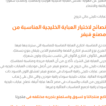
التعبير عن الهوية: تعكس العباية الخليجية هويتكِ وثقافتكِ، وتمنحكِ شعورًا
بالثقة والانتماء.
عبايات خليجي بناتي خروج
نصائح لاختيار العباية الخليجية المناسبة من
مصنع فيفر
حددي المناسبة: اختاري العباية المناسبة للمناسبة التي سترتدينها فيها.
اعتبري نوع الجسم: اختاري القصة والتصميم اللذين يليقان بنوع جسمكِ.
انتبهي للألوان: اختاري الألوان التي تناسب بشرتكِ ولون شعركِ.
جربي العباية قبل الشراء: تأكدي من أن العباية مريحة ومناسبة لمقاسكِ.
عبايات خليجي بناتي خروج في مصنع فيفر من أجمل موديلات العبايات خليجيه في
مصر، عبايات خليجي راقية السوداء في مصنع فيفر لعشاق اللون الاسود ذات
الجودة العالية، عبايات خليجية سوداء راقية مودرن والتي تنال على إعجاب
الكثيرون من البنات والسيدات في مصر لأنها عباية أنيقة، تصلح عبايات خليجية
سوداء راقية لجميع المناسبات العائلية وغيرها.
تابع منتجاتنا و تسوق واستمتع بتجربه مختلفه فى
متجرنا