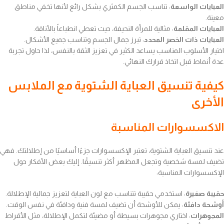
العبايات الواسعة
: تناسب الجسم الكمثري بشكل رائع لأنها تخفي مناطق
معينة.
العبايات المقلمة
: مثالية للمرأة النحيفة، حيث تعطي انطباعاً بالأناقة.
العبايات ذات الخصر المحدد
: تبرز جمال الجسم وتناسب جميع الأشكال.
اختيار الأسلوب المناسب يساعد الكثير في تعزيز الثقة بالنفس، لذا حاول تجربة
عدة أنماط قبل اتخاذ قرارك النهائي.
كيفية تنسيق العباية الشتوية مع الملابس
الأخرى
الاكسسوارات المناسبة
عند تنسيق العباية الشتوية، تعتبر الإكسسوارات جزءًا أساسيًا من إطلالتك. فهي
تضيف لمسة شخصية وتجعل المظهر أكثر تنسيقًا. إليك بعض الأفكار حول
الإكسسوارات المناسبة:
حقيبة صغيرة
: استخدمي حقيبة تتناسب مع لون العباية لتعزيز جمالية الإطلالة.
أوشحة دافئة
: يمكن للأوشحة أن تضيف لمسة فنية ودافئة في نفس الوقت.
المجوهرات
: اختاري مجوهرات بسيطة أو مضيئة لتكمل الإطلالة، مثل الأقراط