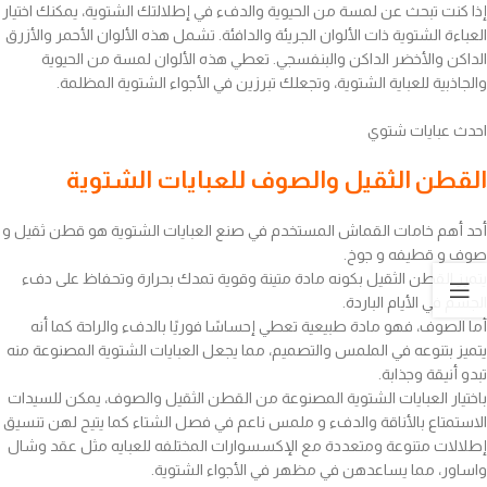
إذا كنت تبحث عن لمسة من الحيوية والدفء في إطلالتك الشتوية، يمكنك اختيار
العباءة الشتوية ذات الألوان الجريئة والدافئة. تشمل هذه الألوان الأحمر والأزرق
الداكن والأخضر الداكن والبنفسجي. تعطي هذه الألوان لمسة من الحيوية
والجاذبية للعباية الشتوية، وتجعلك تبرزين في الأجواء الشتوية المظلمة.
احدث عبايات شتوي
القطن الثقيل والصوف للعبايات الشتوية
أحد أهم خامات القماش المستخدم في صنع العبايات الشتوية هو قطن ثقيل و
صوف و قطيفه و جوخ.
يتميز القطن الثقيل بكونه مادة متينة وقوية تمدك بحرارة وتحفاظ على دفء
الجسم في الأيام الباردة.
أما الصوف، فهو مادة طبيعية تعطي إحساسًا فوريًا بالدفء والراحة كما أنه
يتميز بتنوعه في الملمس والتصميم، مما يجعل العبايات الشتوية المصنوعة منه
تبدو أنيقة وجذابة.
باختيار العبايات الشتوية المصنوعة من القطن الثقيل والصوف، يمكن للسيدات
الاستمتاع بالأناقة والدفء و ملمس ناعم في فصل الشتاء كما يتيح لهن تنسيق
إطلالات متنوعة ومتعددة مع الإكسسوارات المختلفه للعبايه مثل عقد وشال
واساور، مما يساعدهن في مظهر في الأجواء الشتوية.