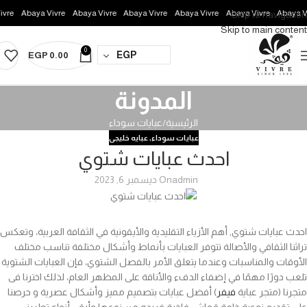
re
Abaya Vivre
Abaya Vivre
Abaya Vivre
Abaya Vivre
Abaya Vivre
Abaya Viv
Skip to navigation
Skip to main content
0
EGP
EGP
0.00
المدونة
الرئيسية
عبايات سوداء
عبايات سوداء
,
عبايه خليجى
احدث عبايات شتوي
admin
On ديسمبر 6, 2023
احدث عبايات شتوي, أهم الأزياء التقليدية والأيقونية في الثقافة العربية، وتعكس
تراثنا الثقافي والأصالة تتوفر العبايات بأنماط وأشكال مختلفة تناسب مختلف
الأوقات والمناسبات وعندما يتعلق الأمر بالفصل الشتوي، فإن العبايات الشتوية
تلعب دورًا مهمًا في إضفاء الدفء والأناقة على المظهر العام، لذلك اخترنا فى
متجرنا (متجر عباية
فيفر
) أفضل عبايات بتصميم مميز وأشكال عصرية و حرصنا
على تقديم نوعية خامة قماش فاخرة فريده من نوعها وأرقى أنواع تطريز