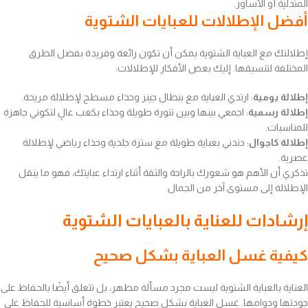
المتدلية أو الأساور.
أفضل الإطلالات للعبايات الشتوية
إطلالتك مع العباية الشتوية يمكن أن تكون رائعة وفريدة بفضل الطرق
المختلفة لتنسيقها. إليك بعض الأفكار للإطلالات:
إطلالة يومية
: ارتدي العباية مع بنطال جينز وحذاء مسطح لإطلالة مريحة.
إطلالة رسمية
: اجمعي بينها وبين تنورة طويلة وحذاء بكعب عالٍ لتكوني جاهزة
للمناسبات.
إطلالة كاجوال
: دندني بعباية طويلة مع سترة جلدية وحذاء رياضي لإطلالة
عصرية.
تذكري أن الأهم هو شعورك بالراحة والثقة أثناء ارتداء عبايتك، فهو ما ينقل
الإطلالة إلى مستوى آخر من الجمال.
إرشادات للعناية بالعبايات الشتوية
كيفية غسل العباية بشكل صحيح
العناية بالعباية الشتوية ليست مجرد مسألة مظهر، بل تتعلق أيضًا بالحفاظ على
جودتها ودوامها. غسل العباية بشكل صحيح يعتبر خطوة أساسية للحفاظ على