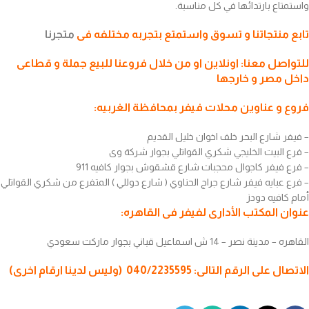
واستمتاع بارتدائها في كل مناسبة.
تابع منتجاتنا و تسوق واستمتع بتجربه مختلفه فى
متجرنا
للتواصل معنا: اونلاين او من خلال فروعنا للبيع جملة و قطاعى
داخل مصر و خارجها
فروع و عناوين محلات فيفر بمحافظة الغربيه:
– فيفر شارع البحر خلف اخوان خليل القديم
– فرع البيت الخليجي شكري القواتلي بجوار شركة وى
– فرع فيفر كاجوال محجبات شارع قشقوش بجوار كافيه 911
– فرع عبايه فيفر شارع جراج الحناوي ( شارع دوللي ) المتفرع من شكري القواتلي
أمام كافيه دودز
عنوان المكتب الأدارى لفيفر فى القاهره:
القاهره – مدينة نصر – 14 ش اسماعيل قباني بجوار ماركت سعودي
الاتصال على الرقم التالى: 040/2235595 (وليس لدينا ارقام اخرى)