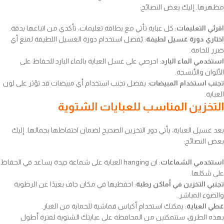
مظهرها. إليك بعض النصائح:
اقرئي التعليمات
: كل عباية تأتي مع بطاقة تعليمات، تأكدي من اتباعها بدقة.
اختاري دورة غسيل لطيفة
: يُفضل استخدام دورة الغسيل اللطيفة لمنع أي
ضرر للخامة.
استخدمي الماء البارد
: احرصي على غسل العباية بالماء البارد للحفاظ على
الألوان والأنسجة.
تجنب استخدام المبيضات
: يفضل تجنب استخدام أي مبيضات قد تؤثر على لون
العباية.
التخزين المناسب للعبايات الشتوية
بعد غسيل العباية، يأتي دور التخزين الصحيح لضمان احتفاظها بجمالها. إليك
بعض النصائح:
استخدمي الشماعات
: ان hanging العباية على شماعة جيدة يساعد في الحفاظ
على شكلها.
تجنبي التخزين في أماكن رطبة
: احفظيها في مكان جاف بعيدًا عن الرطوبة
والضوء المباشر.
غطي العباية
: يمكنك استخدام أكياس قماشية للحماية من الغبار.
بهذه الطرق، ستتمكنين من المحافظة على عبايتك الشتوية لفترة أطول