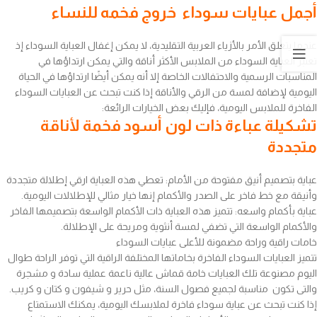
أجمل عبايات سوداء خروج فخمه للنساء
عندما يتعلق الأمر بالأزياء العربية التقليدية، لا يمكن إغفال العباية السوداء إذ
تعتبر العباية السوداء من الملابس الأكثر أناقة والتي يمكن ارتداؤها في
المناسبات الرسمية والاحتفالات الخاصة إلا أنه يمكن أيضًا ارتداؤها في الحياة
اليومية لإضافة لمسة من الرقي والأناقة إذا كنت تبحث عن العبايات السوداء
الفاخرة للملابس اليومية، فإليك بعض الخيارات الرائعة:
تشكيلة عباءة ذات لون أسود فخمة لأناقة
متجددة
عباية بتصميم أنيق مفتوحة من الأمام: تعطي هذه العباية ارقي إطلالة متجددة
وأنيقة مع خط فاخر على الصدر والأكمام إنها خيار مثالي للإطلالات اليومية.
عباية بأكمام واسعه: تتميز هذه العباية ذات الأكمام الواسعة بتصميمها الفاخر
والأكمام الواسعة التي تضفي لمسة أنثوية ومريحة على الإطلالة.
خامات راقية وراحة مضمونة للأعلى عبايات السوداء
تتميز العبايات السوداء الفاخرة بخاماتها المختلفة الراقية التي توفر الراحة طوال
اليوم مصنوعة تلك العبايات خامة قماش عالية ناعمة عملية سادة و مشجرة
والتى تكون مناسبة لجميع فصول السنة، مثل حرير و شيفون و كتان و كريب.
إذا كنت تبحث عن عباية سوداء فاخرة لملابسك اليومية، يمكنك الاستمتاع