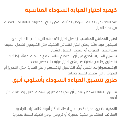
كيفية اختيار العباية السوداء المناسبة
عند البحث عن العباية السوداء المثالية، يمكن اتباع الخطوات التالية لمساعدتك
في اتخاذ القرار:
اختيار القماش المناسب
: يُفضل اختيار الأقمشة التي تناسب المناخ الذي
تعيشين فيه. مثلاً، يمكن اختيار القماش الخفيف مثل الشيفون لفصل الصيف،
بينما يُفضل الصوف أو المخمل لفصل الشتاء.
تصميم العباية
: تأكدي من أن التصميم يتناسب مع جسمك. فمثلاً، إذا كنتِ
تفضلين إظهار منحنياتك، يمكن اختيار عباية ذات خصر محدد.
الإكسسوارات
: انتبهي أيضًا لتفاصيل الإكسسوار على العباية، مثل التطريز أو
النقوش، التي تضيف لمسة جمالية.
طرق تنسيق العباءة السوداء بأسلوب أنيق
تنسيق العباية السوداء يمكن أن يتم بعدة طرق بسيطة تجعل إطلالتك أكثر
أناقة:
الأحذية
: اختاري أحذية بكعب عالٍ لإطلالة أكثر أنوثة، كالسترات الجلدية.
الحقائب
: استخدمي حقيبة صغيرة أو كروس-بودي تضيف لمسة عصرية.