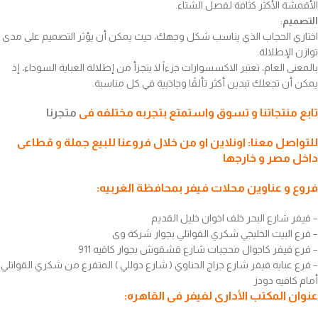
الأقمشة الأكثر كثافة لفصل الشتاء.
التصميم
:
اختاري الحجاب الذي يناسب شكل وجهك، حيث يمكن أن يؤثر التصميم على مدى
توازن الإطلالة.
بالمعنى العام، تعتبر الاكسسوارات جزءاً لا يتجزأ من إطلالة العباية السوداء، إذ
يمكن أن تجعلك تبدين أكثر تألقًا وجاذبية في كل مناسبة.
تابع منتجاتنا و تسوق واستمتع بتجربه مختلفه فى
متجرنا
للتواصل معنا: اونلاين او من خلال فروعنا للبيع جملة و قطاعى
داخل مصر و خارجها
فروع و عناوين محلات فيفر بمحافظة الغربيه:
– فيفر شارع البحر خلف اخوان خليل القديم
– فرع البيت الخليجي شكري القواتلي بجوار شركة وى
– فرع فيفر كاجوال محجبات شارع قشقوش بجوار كافيه 911
– فرع عبايه فيفر شارع جراج الحناوي ( شارع دوللي ) المتفرع من شكري القواتلي
أمام كافيه دودز
عنوان المكتب الأدارى لفيفر فى القاهره: