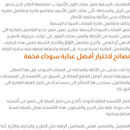
للمناسبات الرسمية تتميز عبايات اللون الأسود ب تصميمها الفاخر الذى يجمع
بين الرقى والبساطة، تأتي عبايات اللون الأسود بتصاميم فاخرة وتفاصيل مميزة
تجعلك تبدين متألقة وملفتة للأنظار.
زخارف وتفاصيل فاخرة للعبايات السوداء الرسمية
تتميز العبايات السوداء الرسمية بتطريز جميل مميز جدا و التفاصيل الفاخرة التي
تضفي لمسة من الأصالة والتميز يمكنك العثور على عبايات مزخرفة بالتطريز
الذهبي أو الفضي، وأخرى بتفاصيل اللؤلؤ والأحجار الكريمة تضفي هذه الزخارف
والتفاصيل الفاخرة لمسة فريدة على العباية وتجعلها قطعة فنية ساحرة للغاية.
نصائح لاختيار أفضل عباية سوداء فخمة
إذا كنت تبحثين عن الأناقة والفخامة في العبايات السوداء، فإن هذا المقال
سيوجهك لاختيار أفضل القطع المتاحة في السوق من الأقمشة إلى التصميمات
والتفاصيل، ستجدين هنا النصائح التي ستساعدك في اختيار العباية الفاخرة التي
تليق بك.
اختيار الأقمشة العالية الجودة: تأكدي من اختيار العباية التي تصنع من أقمشة
ذات جودة عالية مثل الحرير والشيفون. هذه الأقمشة تعطي للعباية لمسة
فخامة وجاذبية.
التفاصيل والتصميم: اهتمي بالتفاصيل الراقية مثل التطريز والزخارف والأزرار كما