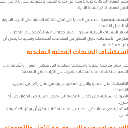
تعتبر الهدايا التذكارية جزءًا لا يتجزأ من تجربة السفر، وخصوصًا عند زيارة عبي. عند
اختيار الهدايا، تذكر النقاط التالية:
اجعلها شخصية
: ابحث عن الهدايا التي تمثل الثقافة المحلية مثل الحرف اليدوية
أو التوابل التقليدية.
اختيار المنتجات المحلية
: سيكون لديها قصة ترويها للأصدقاء في الوطن.
فكر في الاحتياجات
: حاول التفكير في اهتمامات أشخاصك وتحديد ما يمكن أن
يفرحهم كهدية.
استكشاف المنتجات المحلية التقليدية
عبي تتميز بحرفها اليدوية ومنتجاتها التقليدية التي تعكس الفنون والثقافة. من
المهم استكشاف هذه المنتجات للتعرف على التراث الغني للمنطقة.
الأقمشة
: مثل السدو والحرير المصنوع يدوياً، هي مثال رائع على الفنون
التقليدية.
الأدوات المنزلية
: مثل الأواني الفخارية التي تضفي لمسة من الجمال على أي
منزل.
استثمار بضع ساعات في البحث عن هذه المنتجات يمكن أن يوفر لك تجربة لا
تُنسي.
الاستمتاع بتجربة التسوق مع الأهل والأصدقاء