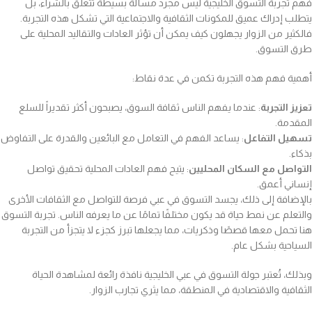
فهم تجربة التسوق الخليجية ليس مجرد مسألة بسيطة تتعلق بالشراء، بل
يتطلب إدراك عميق للمكونات الثقافية والاجتماعية التي تشكل هذه التجربة.
فالكثير من الزوار يجهلون كيف يمكن أن تؤثر العادات والتقاليد المحلية على
طرق التسوق.
أهمية فهم هذه التجربة تكمن في عدة نقاط:
تعزيز التجربة
: عندما يفهم الناس ثقافة السوق، يصبحون أكثر تقديراً للسلع
المقدمة.
تسهيل التفاعل
: يساعد الفهم في التعامل مع البائعين والقدرة على التفاوض
بذكاء.
التواصل مع السكان المحليين
: يتيح فهم العادات المحلية تحقيق تواصل
إنساني أعمق.
بالإضافة إلى ذلك، يجسد التسوق في عبي فرصة للتواصل مع الثقافات الأخرى
والتعلم عن نمط حياة قد يكون مختلفًا تمامًا عن ما يعرفه الناس. تجربة التسوق
هنا تحمل معها قصصًا وذكريات، مما يجعلها تبرز كجزء لا يتجزأ من التجربة
السياحية بشكل عام.
وبذلك، تُعتبر جولة التسوق في عبي الخليجية نافذة رائعة لمشاهدة الحياة
الثقافية والاقتصادية في المنطقة، مما يثري تجارب الزوار.