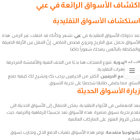
اكتشاف الأسواق الرائعة في عبي
استكشاف الأسواق التقليدية
عند دخولك الأسواق التقليدية في
عبي
، تشعر وكأنك قد انتقلت عبر الزمن. هذه
الأسواق تحمل عبق التاريخ وتروي قصص الماضي. إنّ التنقل بين الأزقة الضيقة
والمكتظة بالبائعين يمنحك شعوراً خاصًا.
السلع اليدوية
: تتنوع المنتجات هنا بدءًا من التحف الفنية والأقمشة المزخرفة
إلى المجوهرات التقليدية.
التواصل مع الحرفيين
: الكثير من الحرفيين يرحب بك ويشرح لك كيفية صنع
السلع، مما يضفي طابعًا شخصيًا على تجربة التسوق.
زيارة الأسواق الحديثة
بعد الانغماس في الأجواء التقليدية، يمكن الانتقال إلى الأسواق الحديثة التي
تقدم تجربة تسوق متميزة. هذه الأسواق تعد تجسيدًا للرفاهية والترفيه، حيث
يمكن للزوار العثور على الماركات العالمية.
تكنولوجيا متقدمة
: توفر هذه الأسواق تقنيات الدفع الذكي وتجارب تسوق
مبتكرة.