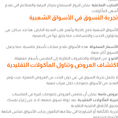
التجارب التفاعلية
: يمكن للزوار الاستمتاع بمراكز الترفيه والمطاعم التي تقدم
أشهى المأكولات.
تجربة التسوق في الأسواق الشعبية
الأسواق الشعبية تضج بالحياة وتُعتبر قلب المدينة النابض. هنا تجد سكان عبي
يتداولون الحديث والابتسامات، مما يخلق جواً من الحميمية.
الأسعار المعقولة
: هذه الأسواق تقدم منتجات بأسعار تنافسية، مما يجعل
التسوق أكثر متعة.
التنوع
: من الفواكه والخضروات الطازجة إلى الملابس بأسعار معقولة.
اكتشاف العروض وتناول المأكولات التقليدية
لا تكتمل تجربة التسوق في عبي دون البحث عن العروض المميزة. حيث توفر
العديد من الأسواق خصومات خلال فترات معينة.
عروض خاصة
: يمكن أن تتضمن العروض خصومات كبيرة في المناسبات.
تجربة المأكولات التقليدية
: بعد جولة تسوق ممتعة، لا بد من إغراء نفسك
بتذوق الأطباق الخليجية التقليدية.
تجربة كالكُنافة أو الشاورما التي يقدّمها البائعون بجانب الأسواق تعكس النكهة
الأصيلة للمنطقة.