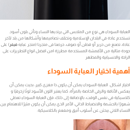
العباية السوداء هي نوع من الملابس التي يرتديها النساء وتأتي بلون أسود.
تستخدم عادة في البلدان الإسلامية وتختلف تصاميمها وأشكالها من بلد لآخر
عادة، تصنع من حرير أو قطن أو صوف، حرصنا فى متجرنا (متجر عبايه
فيفر
) على
جودة مثالية من الأقمشة المستخدمة مطرزة امن افضل انواع التطريزات على
الراحة والانسيابية والمظهر
أهمية اختيار العباية السوداء
اختيار اشكال العباية السوداء يمكن أن يكون ذا مغزى كبير، بحيث يمكن أن
يعكس الأناقة والرقي الخاصة بالمرأة، كما يعتبر اللون الأسود لونًا زخرفيًا و
كلاسيكية في نفس الوقت، بالإضافة إلى ذلك، فإن العباية السوداء تعطي
شعورًا بالحشمة والانضباط الذاتي، الأمر الذي يمكن أن يكون مثيرًا للاهتمام بين
النساء اللاتي يبحثن عن أسلوب أنيق ومفعم بالكلاسيكية.