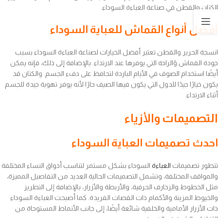
الكتان والقطن في صناعة العباءة السوداء.
أفضل أنواع القماش للعباية السوداء
انسجة الحرير والقطن تعتبر أفضل الخيارات لصناعة العباءة السوداء بسبب
جودة القماش وًالراحة التي يوفرها عند الارتداء. بالإضافة إلى ذلك، فإنه يمكن
أيضًا استخدام الصوف في الأيام الباردة لتحافظ على دفء الجسم. والكتان قد
يكون خيارًا جيدًا للدول التي يكون فيها الصيف حارًا لأنه يوفر تهوية جيدة للجسم
أثناء الارتداء.
التصميمات والأزياء
احدث تصميمات العباية السوداء
تتطور تصميمات
العباءة
السوداء بشكل مستمر لتناسب أذواق النساء المختلفة
والمواقف المختلفة، وتشمل التصميمات الحالية العديد من التفاصيل المميزة،
مثل الخطوط والزخارف الحرفية، والأربطة والأزرار، بالإضافة إلى التطريز
والخيوط المزينة والأكمام ذات القصات الفريدة. كما أصبحت العباءة السوداء
ذات الأزرار الأمامية والخلفية شائعة أيضًا، إلى جانب الأنماط المستوحاة من